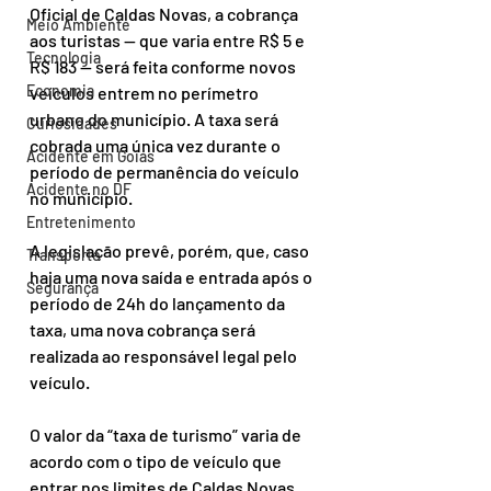
Oficial de Caldas Novas, a cobrança 
Meio Ambiente
aos turistas — que varia entre R$ 5 e 
Tecnologia
R$ 183 — será feita conforme novos 
Economia
veículos entrem no perímetro 
urbano do município. A taxa será 
Curiosidades
cobrada uma única vez durante o 
Acidente em Goiás
período de permanência do veículo 
Acidente no DF
no município.
Entretenimento
A legislação prevê, porém, que, caso 
Transporte
haja uma nova saída e entrada após o 
Segurança
período de 24h do lançamento da 
taxa, uma nova cobrança será 
realizada ao responsável legal pelo 
veículo.
O valor da “taxa de turismo” varia de 
acordo com o tipo de veículo que 
entrar nos limites de Caldas Novas. 