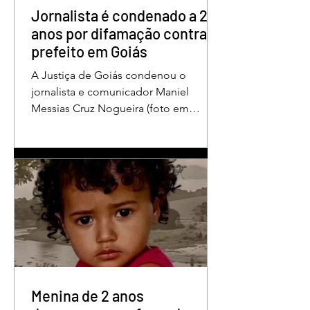
repousando, desferido pelo
Jornalista é condenado a 2
anos por difamação contra
prefeito em Goiás
A Justiça de Goiás condenou o
jornalista e comunicador Maniel
Messias Cruz Nogueira (foto em
destaque), conhecido como “Messias
da Gente”, a dois anos de detenção
pelo crime de difamação contra o ex-
prefeito de Edéia, José Wagner Neves
de Andrade. A sentença foi proferida
pelo juiz Hermes Pereira Vidigal, da
Vara Criminal da Comarca de Edéia. O
jornalista contesta a decisão e diz que
sofre perseguição. Apesar da
condenação, a pena será cumprida em
regime inicialmente aberto e
Menina de 2 anos