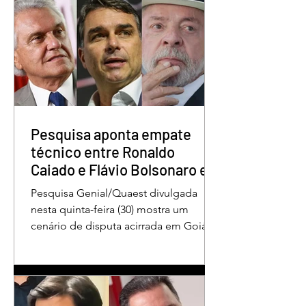
Pesquisa aponta Daniel
Marido é condena
Vilela na liderança da
30 anos por matar
disputa pelo Governo
esposa doente a 
de Goiás
em GO
Pesquisa aponta empate
técnico entre Ronaldo
Caiado e Flávio Bolsonaro em
Goiás
Pesquisa Genial/Quaest divulgada
nesta quinta-feira (30) mostra um
cenário de disputa acirrada em Goiás
para a Presidência da República. O ex-
governador Ronaldo Caiado (PSD)
aparece com 33% das intenções de
voto no primeiro turno, seguido pelo