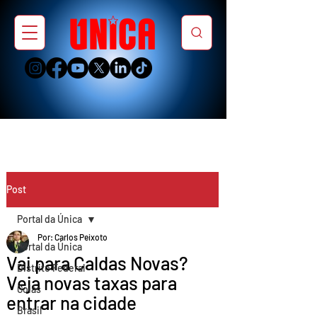
Post
Portal da Única
Por: Carlos Peixoto
Portal da Única
Vai para Caldas Novas?
Distrito Federal
Veja novas taxas para
Goiás
entrar na cidade
Brasil