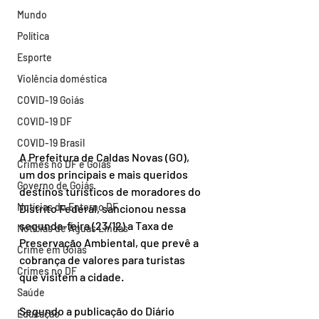
Mundo
Política
Esporte
Violência doméstica
COVID-19 Goiás
COVID-19 DF
COVID-19 Brasil
A Prefeitura de Caldas Novas (GO), 
Crimes no DF e Goiás
um dos principais e mais queridos 
Governo de Goiás
destinos turísticos de moradores do 
Notícias do Entorno DF
Distrito Federal, sancionou nessa 
segunda-feira (23/12) a Taxa de 
Notícias de Águas Lindas
Preservação Ambiental, que prevê a 
Crime em Goiás
cobrança de valores para turistas 
Crimes no DF
que visitem a cidade.
Saúde
Segundo a publicação do Diário 
Educação