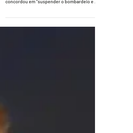
Trump, disse nesta terça-feira (7) que
concordou em "suspender o bombardeio e o
ataque ao Irã por um período de duas
semanas". Trump disse que conversou com
líderes do Paquistão, que apresentou uma
proposta de cessar-fogo de duas semanas na
guerra contra o Irã. "Com base em conversas
com o primeiro-ministro Shehbaz Sharif e o
marechal de campo Asim Munir, do Paquistão,
e nas quais eles solicitaram que eu
suspendesse a força destrutiva s