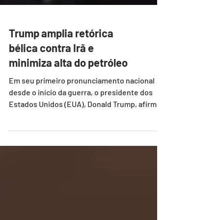
Trump amplia retórica
bélica contra Irã e
minimiza alta do petróleo
Em seu primeiro pronunciamento nacional
desde o início da guerra, o presidente dos
Estados Unidos (EUA), Donald Trump, afirmou
na noite desta quarta-feira (1º) que as forças
militares norte-americanas estão
"desmantelando sistematicamente" a
capacidade de defesa do regime do Irã e que
os objetivos "estratégicos centrais" do
conflito, iniciado há 32 dias, estariam
próximos de serem atingidos. Na declaração,