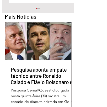
Mais Notícias
Quem é o Jornalista
Câmara Legislativ
Carlos Peixoto,
Distrito Federal
homenageado pela
homenagea os
CLDF no Dia da
jornalistas no Dia 
Imprensa
Imprensa
Pesquisa aponta empate
técnico entre Ronaldo
Caiado e Flávio Bolsonaro em
Goiás
Pesquisa Genial/Quaest divulgada
nesta quinta-feira (30) mostra um
cenário de disputa acirrada em Goiás