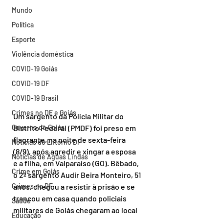
Mundo
Política
Esporte
Violência doméstica
COVID-19 Goiás
COVID-19 DF
COVID-19 Brasil
Crimes no DF e Goiás
Um sargento da Polícia Militar do 
Governo de Goiás
Distrito Federal (PMDF) foi preso em 
flagrante, na noite de sexta-feira 
Notícias do Entorno DF
(8/9), após agredir e xingar a esposa 
Notícias de Águas Lindas
e a filha, em Valparaíso (GO). Bêbado, 
Crime em Goiás
o 2º sargento Audir Beira Monteiro, 51 
Crimes no DF
anos, chegou a resistir à prisão e se 
trancou em casa quando policiais 
Saúde
militares de Goiás chegaram ao local 
Educação