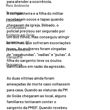
para atender a ocorrência.
Meio Ambiente
Tecnologia
A companheira e a filha do militar 
receberam socos e tapas quando 
Economia
chegavam da igreja. Bêbado, o 
Curiosidades
policial precisou ser segurado por 
Acidente em Goiás
um dos filhos, mas conseguiu atingir 
Acidente no DF
as vítimas, que sofreram escoriações 
leves. As mulheres foram xingadas 
Entretenimento
de “vagabundas”, “vadias” e “putas”. A 
Transporte
filha do sargento teve os óculos 
Segurança
danificados em razão da agressão.
As duas vítimas ainda foram 
ameaçadas de morte caso voltassem 
para casa. Quando as viaturas da PM 
de Goiás chegaram ao local, alguns 
familiares tentavam conter o 
sargento da PMDF. Quando recebeu 