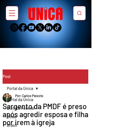
Post
Portal da Única
Por: Carlos Peixoto
Portal da Única
Sargento da PMDF é preso
Distrito Federal
após agredir esposa e filha
Goiás
por irem à igreja
Brasil