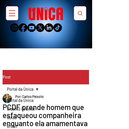
Post
Portal da Única
Por: Carlos Peixoto
Portal da Única
PCDF prende homem que
Distrito Federal
esfaqueou companheira
Goiás
enquanto ela amamentava
Brasil