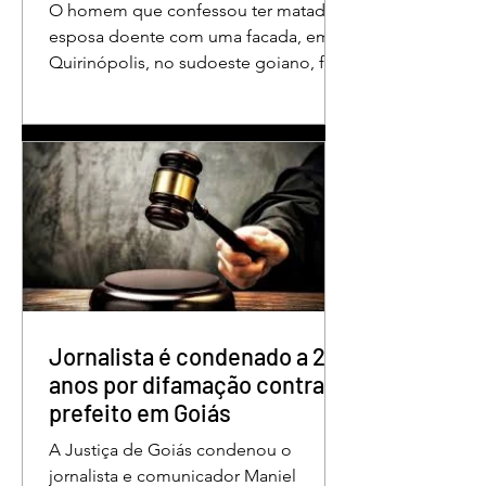
O homem que confessou ter matado a
esposa doente com uma facada, em
Quirinópolis, no sudoeste goiano, foi
condenado a 30 anos de prisão por
femicídio qualificado. O crime ocorreu
em outubro de 2025, na casa do casal.
À época, Cléria Rosa de Moraes se
recuperava de um Acidente Vascular
Cerebral (AVC) e estava em condição
de fragilidade física. De acordo com o
processo, Cléria foi morta com um
único golpe de faca no pescoço,
enquanto estava no quarto
repousando, desferido pelo
Jornalista é condenado a 2
anos por difamação contra
prefeito em Goiás
A Justiça de Goiás condenou o
jornalista e comunicador Maniel