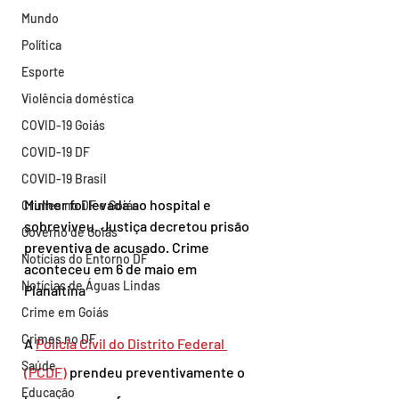
Mundo
Política
Esporte
Violência doméstica
COVID-19 Goiás
COVID-19 DF
COVID-19 Brasil
Mulher foi levada ao hospital e 
Crimes no DF e Goiás
sobreviveu. Justiça decretou prisão 
Governo de Goiás
preventiva de acusado. Crime 
Notícias do Entorno DF
aconteceu em 6 de maio em 
Notícias de Águas Lindas
Planaltina
Crime em Goiás
Crimes no DF
A 
Polícia Civil do Distrito Federal 
Saúde
(PCDF)
 prendeu preventivamente o 
Educação