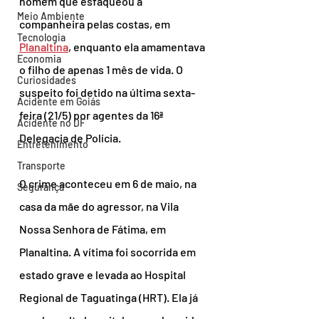
homem que esfaqueou a 
Meio Ambiente
companheira pelas costas, em 
Tecnologia
Planaltina
, enquanto ela amamentava 
Economia
o filho de apenas 1 mês de vida. O 
Curiosidades
suspeito foi detido na última sexta-
Acidente em Goiás
feira (21/5) por agentes da 16ª 
Acidente no DF
Delegacia de Polícia.
Entretenimento
Transporte
O crime aconteceu em 6 de maio, na 
Segurança
casa da mãe do agressor, na Vila 
Nossa Senhora de Fátima, em 
Planaltina. A vítima foi socorrida em 
estado grave e levada ao Hospital 
Regional de Taguatinga (HRT). Ela já 