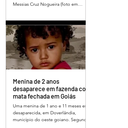
Messias Cruz Nogueira (foto em
destaque), conhecido como “Messias
da Gente”, a dois anos de detenção
pelo crime de difamação contra o ex-
prefeito de Edéia, José Wagner Neves
de Andrade. A sentença foi proferida
pelo juiz Hermes Pereira Vidigal, da
Vara Criminal da Comarca de Edéia. O
jornalista contesta a decisão e diz que
sofre perseguição. Apesar da
condenação, a pena será cumprida em
regime inicialmente aberto e
Menina de 2 anos
desaparece em fazenda com
mata fechada em Goiás
Uma menina de 1 ano e 11 meses está
desaparecida, em Doverlândia,
município do oeste goiano. Segundo
a Polícia Militar, Maria Fernanda