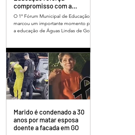
compromisso com a
valorização dos educadores
O 1º Fórum Municipal de Educação
em Águas Lindas
marcou um importante momento para
a educação de Águas Lindas de Goiás,
reunindo profissionais da rede
municipal em um ambiente preparado
para promover conhecimento,
reflexão, troca de experiências e
valorização daqueles que exercem um
papel fundamental na formação das
futuras gerações. Durante o evento, o
secretário municipal de Educação,
Denildson Oliveira, destacou que o
fórum nasceu do desejo de oferecer
aos educadores muito mais do que
Marido é condenado a 30
um
anos por matar esposa
doente a facada em GO