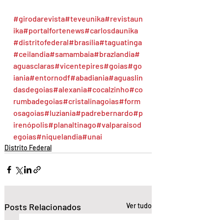
#girodarevista
#teveunika
#revistaun
ika
#portalfortenews
#carlosdaunika
#distritofederal
#brasília
#taguatinga
#ceilandia
#samambaia
#brazlandia
#
aguasclaras
#vicentepires
#goias
#go
iania
#entornodf
#abadiania
#aguaslin
dasdegoias
#alexania
#cocalzinho
#co
rumbadegoias
#cristalinagoias
#form
osagoias
#luziania
#padrebernardo
#p
irenópolis
#planaltinago
#valparaisod
egoias
#niquelandia
#unai
Distrito Federal
Posts Relacionados
Ver tudo