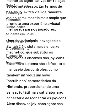
melhorias significativas em relação 
Meio Ambiente
ao seu antecessor. Em termos de 
design, o Switch 2 é ligeiramente 
Tecnologia
maior, com uma tela mais ampla que 
Economia
promete uma experiência visual 
Curiosidades
melhorada para os jogadores.
Acidente em Goiás
Uma das principais inovações do 
Acidente no DF
Switch 2 é o sistema de encaixe 
Entretenimento
magnético, que substitui os 
Transporte
tradicionais encaixes dos joy-cons. 
Segurança
Esse novo sistema não só facilita o 
manuseio dos controles, como 
também introduz um novo 
"barulhinho" característico da 
Nintendo, proporcionando uma 
sensação tátil mais satisfatória ao 
conectar e desconectar os joy-cons. 
Além disso, os joy-cons agora são 