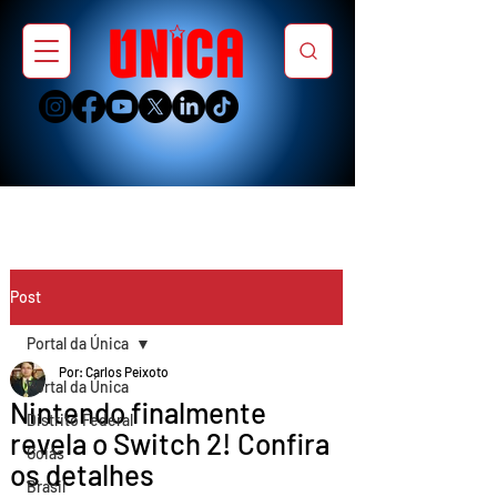
Post
Portal da Única
Por: Carlos Peixoto
Portal da Única
Nintendo finalmente
Distrito Federal
revela o Switch 2! Confira
Goiás
os detalhes
Brasil