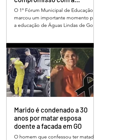
valorização dos educadores
O 1º Fórum Municipal de Educação
em Águas Lindas
marcou um importante momento para
a educação de Águas Lindas de Goiás,
reunindo profissionais da rede
municipal em um ambiente preparado
para promover conhecimento,
reflexão, troca de experiências e
valorização daqueles que exercem um
papel fundamental na formação das
futuras gerações. Durante o evento, o
secretário municipal de Educação,
Denildson Oliveira, destacou que o
fórum nasceu do desejo de oferecer
aos educadores muito mais do que
Marido é condenado a 30
um
anos por matar esposa
doente a facada em GO
O homem que confessou ter matado a