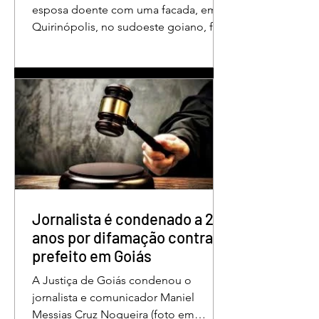
esposa doente com uma facada, em
Quirinópolis, no sudoeste goiano, foi
condenado a 30 anos de prisão por
femicídio qualificado. O crime ocorreu
em outubro de 2025, na casa do casal.
À época, Cléria Rosa de Moraes se
recuperava de um Acidente Vascular
Cerebral (AVC) e estava em condição
de fragilidade física. De acordo com o
processo, Cléria foi morta com um
único golpe de faca no pescoço,
enquanto estava no quarto
repousando, desferido pelo
Jornalista é condenado a 2
anos por difamação contra
prefeito em Goiás
A Justiça de Goiás condenou o
jornalista e comunicador Maniel
Messias Cruz Nogueira (foto em