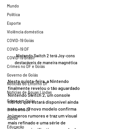
Mundo
Política
Esporte
Violência doméstica
COVID-19 Goiás
COVID-19 DF
Nintendo Switch 2 terá Joy-cons 
COVID-19 Brasil
destacáveis de maneira magnética
Crimes no DF e Goiás
Governo de Goiás
Nesta quinta-feira, a Nintendo 
Notícias do Entorno DF
finalmente revelou o tão aguardado 
Notícias de Águas Lindas
Nintendo Switch 2, um console 
Crime em Goiás
híbrido que estará disponível ainda 
este ano. O novo modelo confirma 
Crimes no DF
inúmeros rumores e traz um visual 
Saúde
mais refinado e uma série de 
Educação