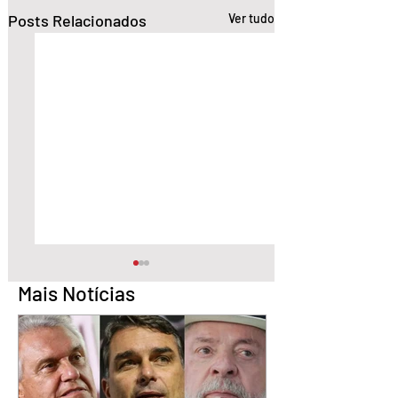
Posts Relacionados
Ver tudo
Mais Notícias
STF condena Eduardo
Lula sanciona lei 