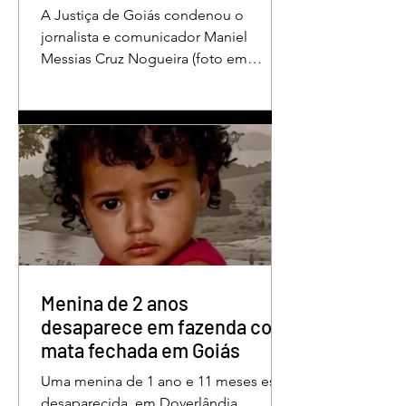
A Justiça de Goiás condenou o
jornalista e comunicador Maniel
Messias Cruz Nogueira (foto em
destaque), conhecido como “Messias
da Gente”, a dois anos de detenção
pelo crime de difamação contra o ex-
prefeito de Edéia, José Wagner Neves
de Andrade. A sentença foi proferida
pelo juiz Hermes Pereira Vidigal, da
Vara Criminal da Comarca de Edéia. O
jornalista contesta a decisão e diz que
sofre perseguição. Apesar da
condenação, a pena será cumprida em
regime inicialmente aberto e
Menina de 2 anos
desaparece em fazenda com
mata fechada em Goiás
Uma menina de 1 ano e 11 meses está
desaparecida, em Doverlândia,