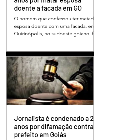
doente a facada em GO
O homem que confessou ter matado a
esposa doente com uma facada, em
Quirinópolis, no sudoeste goiano, foi
condenado a 30 anos de prisão por
femicídio qualificado. O crime ocorreu
em outubro de 2025, na casa do casal.
À época, Cléria Rosa de Moraes se
recuperava de um Acidente Vascular
Cerebral (AVC) e estava em condição
de fragilidade física. De acordo com o
processo, Cléria foi morta com um
único golpe de faca no pescoço,
enquanto estava no quarto
repousando, desferido pelo
Jornalista é condenado a 2
anos por difamação contra
prefeito em Goiás