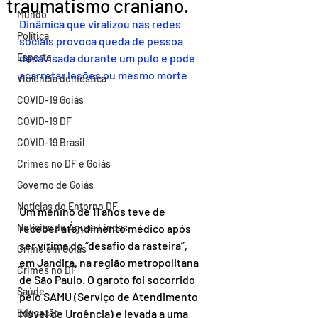
traumatismo craniano.
Mundo
Dinâmica que viralizou nas redes 
Política
sociais provoca queda de pessoa 
Esporte
desavisada durante um pulo e pode 
acarretar lesões ou mesmo morte
Violência doméstica
COVID-19 Goiás
COVID-19 DF
COVID-19 Brasil
Crimes no DF e Goiás
Governo de Goiás
Notícias do Entorno DF
Um menino de 11 anos teve de 
Notícias de Águas Lindas
receber atendimento médico após 
ser vítima do “desafio da rasteira”, 
Crime em Goiás
em Jandira, na região metropolitana 
Crimes no DF
de São Paulo. O garoto foi socorrido 
Saúde
pelo SAMU (Serviço de Atendimento 
Educação
Móvel de Urgência) e levada a uma 