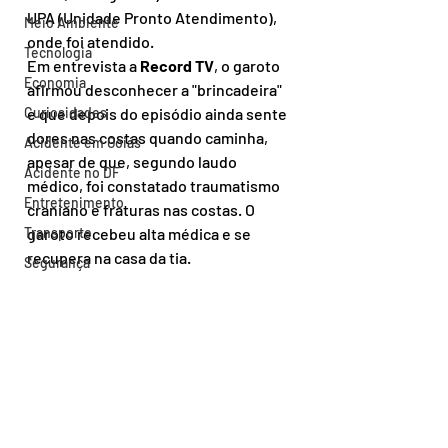
UPA (Unidade Pronto Atendimento), 
Meio Ambiente
onde foi atendido.
Tecnologia
Em entrevista a 
Record TV
, o garoto 
Economia
afirmou desconhecer a "brincadeira" 
Curiosidades
e que depois do episódio ainda sente 
dores nas costas quando caminha, 
Acidente em Goiás
apesar de que, segundo laudo 
Acidente no DF
médico, foi constatado traumatismo 
Entretenimento
craniano e fraturas nas costas. O 
Transporte
garoto recebeu alta médica e se 
recupera na casa da tia.
Segurança