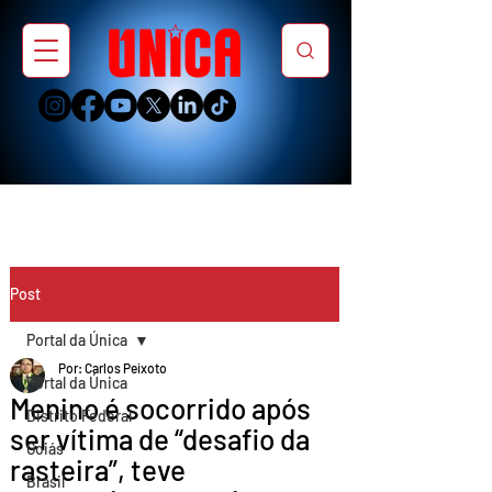
Post
Portal da Única
Por: Carlos Peixoto
Portal da Única
Menino é socorrido após
Distrito Federal
ser vítima de “desafio da
Goiás
rasteira”, teve
Brasil