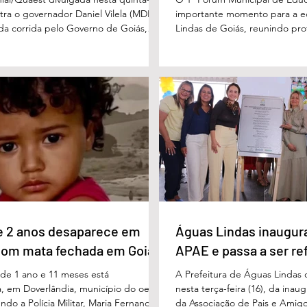
stra o governador Daniel Vilela (MDB)
importante momento para a 
 da corrida pelo Governo de Goiás,
Lindas de Goiás, reunindo prof
tenções de voto para o primeiro turno
municipal em um ambiente pr
ma eventual disputa de segundo
promover conhecimento, refle
nário estimulado para o primeiro
experiências e valorização d
l Vilela aparece com 37% das intenções
um papel fundamental na form
uido pelo ex-governador Marconi
gerações. Durante o evento, o
B), com 21%. Em seguida estão Wilder
de Educação, Denildson Olivei
 com 11%, Luis Cesar Bueno (PT), com
fórum nasceu do desejo de of
educadores muito mais do q
e 2 anos desaparece em
Águas Lindas inaugur
com mata fechada em Goiás
APAE e passa a ser re
e 1 ano e 11 meses está
A Prefeitura de Águas Lindas 
, em Doverlândia, município do oeste
nesta terça-feira (16), da ina
do a Polícia Militar, Maria Fernanda
da Associação de Pais e Amigo