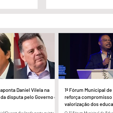
a Daniel Vilela
Marido é condenado a 30 anos
a disputa pelo
por matar esposa doente a
iás
facada em GO
aponta Daniel Vilela na
1º Fórum Municipal d
 da disputa pelo Governo de
reforça compromisso
valorização dos educ
Águas Lindas
ial/Quaest divulgada nesta quinta-
O 1º Fórum Municipal de Edu