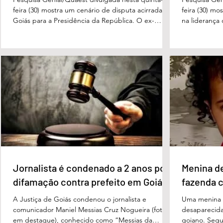
feira (30) mostra um cenário de disputa acirrada em
feira (30) mo
Goiás para a Presidência da República. O ex-
na liderança
governador Ronaldo Caiado (PSD) aparece com
tanto nas in
33% das intenções de voto no primeiro turno,
quanto em u
seguido pelo senador Flávio Bolsonaro (PL), com
turno. No ce
27%. Considerando a margem de erro de três
turno, Danie
pontos percentuais, os dois estão em empate
de voto, seg
técnico. Na terceira colocação está o presidente
Perillo (PSD
Luiz Inácio Lula da Silva (PT), com 23% das
Morais (PL),
intenções de voto. Os
3%, e
Jornalista é condenado a 2 anos por
Menina d
difamação contra prefeito em Goiás
fazenda 
A Justiça de Goiás condenou o jornalista e
Uma menina d
comunicador Maniel Messias Cruz Nogueira (foto
desaparecida
em destaque), conhecido como “Messias da
goiano. Segun