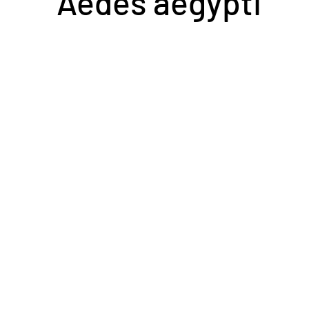
Aedes aegypti
Acidente em Goiás
Acidente no DF
Entretenimento
Tra