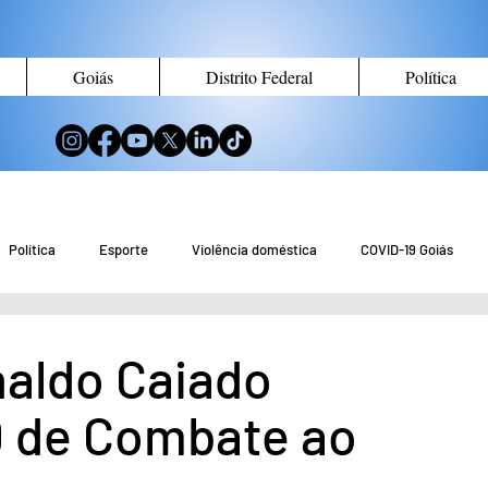
Goiás
Distrito Federal
Política
Política
Esporte
Violência doméstica
COVID-19 Goiás
no de Goiás
Notícias do Entorno DF
Notícias de Águas Lindas
aldo Caiado
 D de Combate ao
eio Ambiente
Tecnologia
Economia
Curiosidades