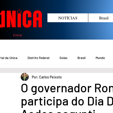
NOTÍCIAS
Brasil
Entrar
tal da Única
Distrito Federal
Goiás
Brasil
Mundo
Por: Carlos Peixoto
COVID-19 DF
COVID-19 Brasil
Crimes no DF e Goiás
Gover
O governador Ron
participa do Dia
Crime em Goiás
Crimes no DF
Saúde
Educação
M