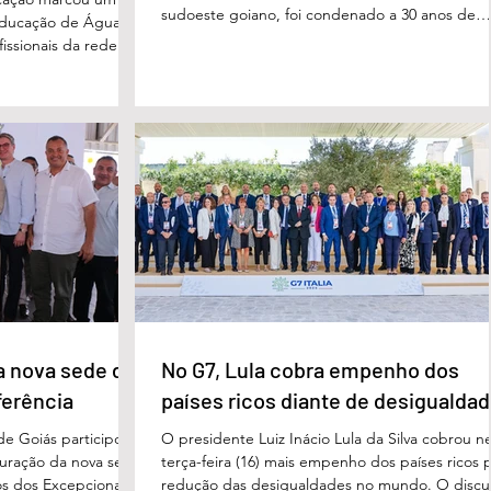
sudoeste goiano, foi condenado a 30 anos de
educação de Águas
prisão por femicídio qualificado. O crime ocorr
issionais da rede
em outubro de 2025, na casa do casal. À época
eparado para
Cléria Rosa de Moraes se recuperava de um
xão, troca de
Acidente Vascular Cerebral (AVC) e estava em
aqueles que exercem
condição de fragilidade física. De acordo com o
ação das futuras
processo, Cléria foi morta com um único golpe
 secretário municipal
faca no pescoço, enquanto estava no quarto
ra, destacou que o
repousando, desferido pelo
erecer aos
ue um
a nova sede da
No G7, Lula cobra empenho dos
ferência
países ricos diante de desigualda
de Goiás participou,
O presidente Luiz Inácio Lula da Silva cobrou n
uguração da nova sede
terça-feira (16) mais empenho dos países ricos 
s dos Excepcionais,
redução das desigualdades no mundo. O discu