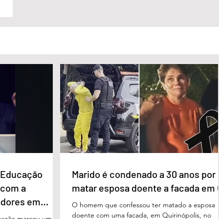
e Educação
Marido é condenado a 30 anos por
 com a
matar esposa doente a facada em
adores em
O homem que confessou ter matado a esposa
doente com uma facada, em Quirinópolis, no
cação marcou um