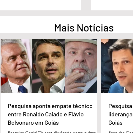
Mais Notícias
Pesquisa aponta empate
Pesquisa apont
técnico entre Ronaldo Caiado
na liderança d
e Flávio Bolsonaro em Goiás
Governo de Go
Pesquisa aponta empate técnico
Pesquisa 
entre Ronaldo Caiado e Flávio
liderança
Bolsonaro em Goiás
Goiás
Pesquisa Genial/Quaest divulgada nesta quinta-
Pesquisa Gen