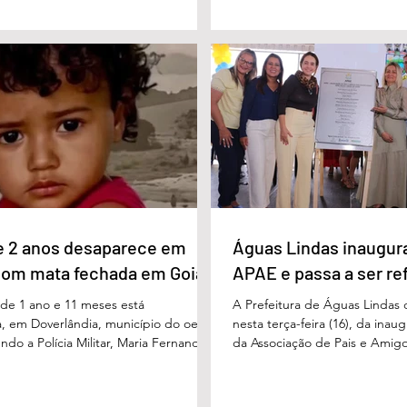
ma eventual disputa de segundo
promover conhecimento, refle
nário estimulado para o primeiro
experiências e valorização d
l Vilela aparece com 37% das intenções
um papel fundamental na form
uido pelo ex-governador Marconi
gerações. Durante o evento, o
B), com 21%. Em seguida estão Wilder
de Educação, Denildson Olivei
 com 11%, Luis Cesar Bueno (PT), com
fórum nasceu do desejo de of
educadores muito mais do q
e 2 anos desaparece em
Águas Lindas inaugur
com mata fechada em Goiás
APAE e passa a ser re
e 1 ano e 11 meses está
A Prefeitura de Águas Lindas 
, em Doverlândia, município do oeste
nesta terça-feira (16), da ina
do a Polícia Militar, Maria Fernanda
da Associação de Pais e Amigo
cha foi vista pela última vez na
considerada um marco históric
segunda-feira (15/6), na Fazenda Vale
toda a região do Entorno do Di
a zona rural, e até a manhã desta
entrega da unidade represen