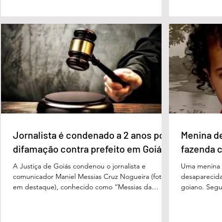
33% das intenções de voto no primeiro turno,
quanto em u
seguido pelo senador Flávio Bolsonaro (PL), com
turno. No ce
27%. Considerando a margem de erro de três
turno, Danie
pontos percentuais, os dois estão em empate
de voto, seg
técnico. Na terceira colocação está o presidente
Perillo (PSD
Luiz Inácio Lula da Silva (PT), com 23% das
Morais (PL),
intenções de voto. Os
3%, e
Jornalista é condenado a 2 anos por
Menina d
difamação contra prefeito em Goiás
fazenda 
A Justiça de Goiás condenou o jornalista e
Uma menina d
comunicador Maniel Messias Cruz Nogueira (foto
desaparecida
em destaque), conhecido como “Messias da
goiano. Segun
Gente”, a dois anos de detenção pelo crime de
Cândido da Ro
difamação contra o ex-prefeito de Edéia, José
manhã dessa 
Wagner Neves de Andrade. A sentença foi
do Paraíso, n