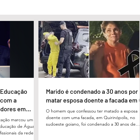
e Educação
Marido é condenado a 30 anos por
 com a
matar esposa doente a facada em
adores em
O homem que confessou ter matado a esposa
doente com uma facada, em Quirinópolis, no
cação marcou um
sudoeste goiano, foi condenado a 30 anos de
educação de Águas
prisão por femicídio qualificado. O crime ocorr
issionais da rede
em outubro de 2025, na casa do casal. À época
eparado para