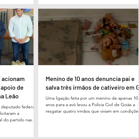
de inclusão, educação
entre países ricos e pobres tem aumentado. “
ltidisciplinar às
desafios se multiplicam, mas a solidariedade
a estrutura foi
internacional encolhe. A distância que separa a
imento, dese
prosperidade de Évian da realidade enfrentada
 acionam
Menino de 10 anos denuncia pai e
 apoio de
salva três irmãos de cativeiro em 
na Leão
Uma ligação feita por um menino de apenas 10
anos para a avó levou a Polícia Civil de Goiás a
m deputado federal
resgatar quatro irmãos que viviam em condiçõe
icitaram a
degradantes e sob constante vigilância do próp
al do partido nas
pai em Luziânia, no Entorno do Distrito Federal
. O pedido foi
caso foi descoberto na madrugada desta sexta-
acional do MDB,
feira (5/6), quando a criança conseguiu pedir