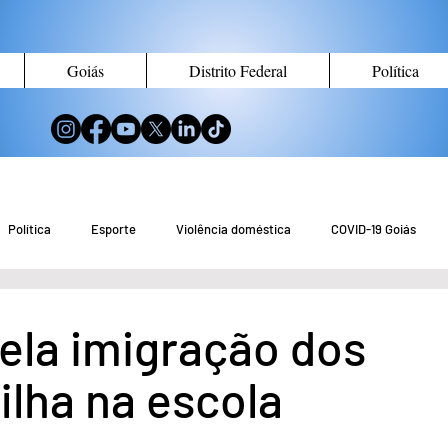
Goiás
Distrito Federal
Política
Política
Esporte
Violência doméstica
COVID-19 Goiás
no de Goiás
Notícias do Entorno DF
Notícias de Águas Lindas
ela imigração dos
ilha na escola
eio Ambiente
Tecnologia
Economia
Curiosidades