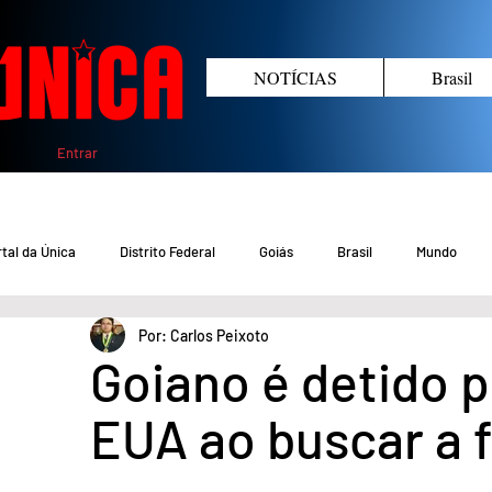
NOTÍCIAS
Brasil
Entrar
tal da Única
Distrito Federal
Goiás
Brasil
Mundo
Por: Carlos Peixoto
COVID-19 DF
COVID-19 Brasil
Crimes no DF e Goiás
Gover
Goiano é detido p
EUA ao buscar a f
Crime em Goiás
Crimes no DF
Saúde
Educação
M