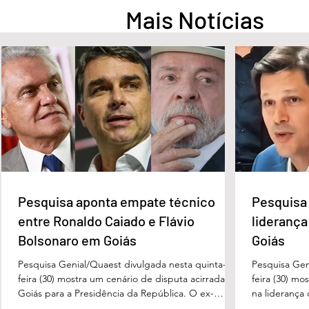
Mais Notícias
Pesquisa aponta empate
Pesquisa apont
técnico entre Ronaldo Caiado
na liderança d
e Flávio Bolsonaro em Goiás
Governo de Go
Pesquisa aponta empate técnico
Pesquisa 
entre Ronaldo Caiado e Flávio
liderança
Bolsonaro em Goiás
Goiás
Pesquisa Genial/Quaest divulgada nesta quinta-
Pesquisa Gen
feira (30) mostra um cenário de disputa acirrada em
feira (30) mo
Goiás para a Presidência da República. O ex-
na liderança
governador Ronaldo Caiado (PSD) aparece com
tanto nas in