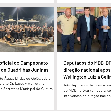
16/6) não havia sido localizada. O Corpo
avanço nas políticas públicas 
 realiza buscas na região, que é de
especializada e atendimento mu
 e próxima ao Rio Paraíso. De acordo
pessoas com deficiência. A nov
 Vivaldo Alves da Silva Filho, da Polí
projetada para oferecer acolh
oficial do Campeonato
Deputados do MDB-DF
 de Quadrilhas Juninas
direção nacional após
Wellington Luiz a Celi
 de Águas Lindas de Goiás, sob a
feito Dr. Lucas Antonietti, em
Três deputados distritais e u
 a Secretaria Municipal de Cultura e
do MDB no Distrito Federal sol
 a gestão do secretário Wilson
intervenção da direção nacion
lizou na noite do último sábado (30/05)
decisões do diretório regional
ão demonstrativa de abertura do
encaminhado ao presidente n
unicipal de Quadrilhas Juninas. O