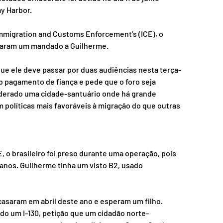
ay Harbor.
mmigration and Customs Enforcement’s (ICE), o 
traram um mandado a Guilherme.
que ele deve passar por duas audiências nesta terça-
sob pagamento de fiança e pede que o foro seja 
iderado uma cidade-santuário onde há grande 
olíticas mais favoráveis à migração do que outras 
o brasileiro foi preso durante uma operação, pois 
 anos. Guilherme tinha um visto B2, usado 
asaram em abril deste ano e esperam um filho. 
ido um I-130, petição que um cidadão norte-