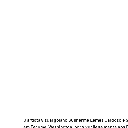
Acidente em Goiás
Acidente no DF
Entretenimento
Tra
O artista visual goiano Guilherme Lemes Cardoso e Si
em Tacoma, Washington, por viver ilegalmente nos Est