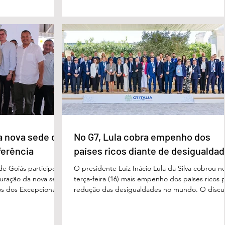
Cléria Rosa de Moraes se recuperava de um
xão, troca de
Acidente Vascular Cerebral (AVC) e estava em
aqueles que exercem
condição de fragilidade física. De acordo com o
ação das futuras
processo, Cléria foi morta com um único golpe
 secretário municipal
faca no pescoço, enquanto estava no quarto
ra, destacou que o
repousando, desferido pelo
erecer aos
ue um
a nova sede da
No G7, Lula cobra empenho dos
ferência
países ricos diante de desigualda
de Goiás participou,
O presidente Luiz Inácio Lula da Silva cobrou n
uguração da nova sede
terça-feira (16) mais empenho dos países ricos 
s dos Excepcionais,
redução das desigualdades no mundo. O discu
o para o município e
foi feito em Évian, na França, durante a Cúpula
strito Federal. A
g7, que reúne as principais economias do mun
ta um importante
De acordo com o presidente, a desigualdade