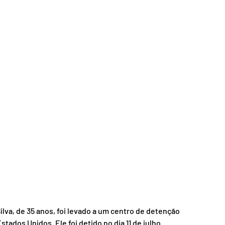
nsporte
Segurança
lva, de 35 anos, foi levado a um centro de detenção 
ados Unidos. Ele foi detido no dia 11 de julho 