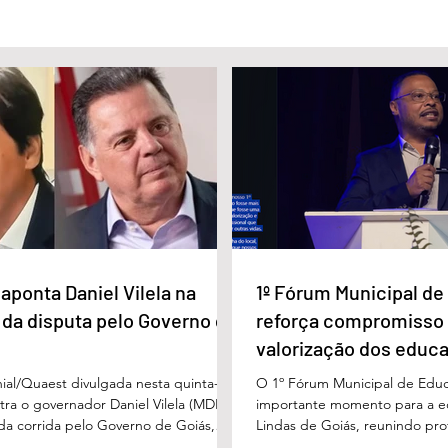
a Daniel Vilela
Marido é condenado a 30 anos
a disputa pelo
por matar esposa doente a
iás
facada em GO
aponta Daniel Vilela na
1º Fórum Municipal d
 da disputa pelo Governo de
reforça compromisso
valorização dos educ
Águas Lindas
ial/Quaest divulgada nesta quinta-
O 1º Fórum Municipal de Edu
stra o governador Daniel Vilela (MDB)
importante momento para a 
 da corrida pelo Governo de Goiás,
Lindas de Goiás, reunindo prof
tenções de voto para o primeiro turno
municipal em um ambiente pr