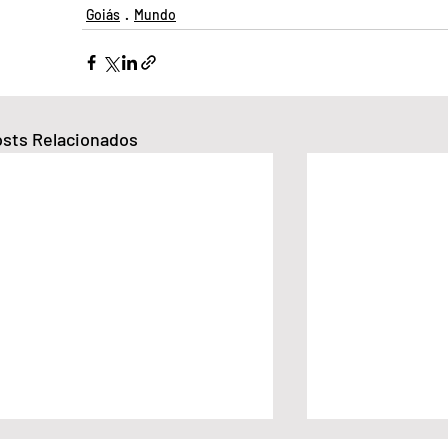
Goiás
Mundo
sts Relacionados