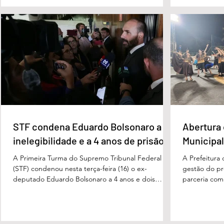
proferida pelo juiz Hermes Pereira Vidigal, da Vara
terça-feira (
Criminal da Comarca de Edéia. O jornalista
de Bombeiros
contesta a decisão e diz que sofre perseguição.
mata fechada
Apesar da condenação, a pena será cumprida em
com o tenente
regime inicialmente aberto e
STF condena Eduardo Bolsonaro a
Abertura 
inelegibilidade e a 4 anos de prisão
Municipal
A Primeira Turma do Supremo Tribunal Federal
A Prefeitura
(STF) condenou nesta terça-feira (16) o ex-
gestão do pre
deputado Eduardo Bolsonaro a 4 anos e dois
parceria com
meses anos de prisão em regime semiaberto pelo
Turismo, sob
crime de coação no curso do processo. Cabe
Carvalho, rea
recurso contra a decisão. Além do tempo de
a apresentaç
prisão, o ex-deputado foi condenado a oito anos
Campeonato M