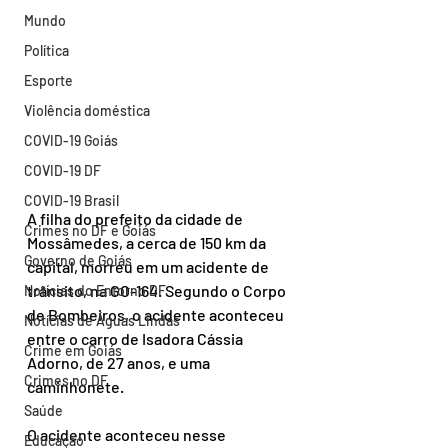
Mundo
Política
Esporte
Violência doméstica
COVID-19 Goiás
COVID-19 DF
COVID-19 Brasil
A filha do prefeito da cidade de 
Crimes no DF e Goiás
Mossâmedes, a cerca de 150 km da 
Governo de Goiás
capital, morreu em um acidente de 
trânsito, na GO-164. Segundo o Corpo 
Notícias do Entorno DF
de Bombeiros, o acidente aconteceu 
Notícias de Águas Lindas
entre o carro de Isadora Cássia 
Crime em Goiás
Adorno, de 27 anos, e uma 
Crimes no DF
caminhonete.
Saúde
O acidente aconteceu nesse 
Educação