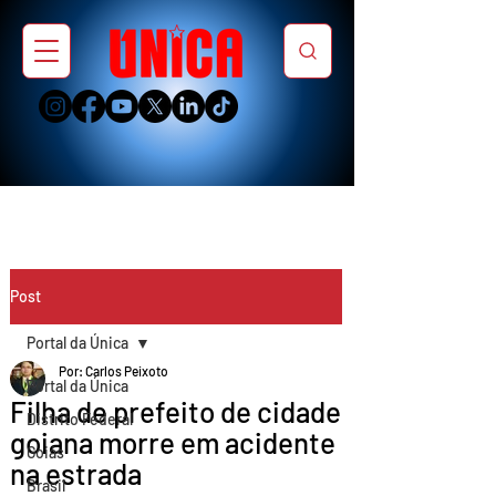
Post
Portal da Única
Por: Carlos Peixoto
Portal da Única
Filha de prefeito de cidade
Distrito Federal
goiana morre em acidente
Goiás
na estrada
Brasil