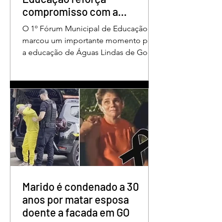
compromisso com a
valorização dos educadores
O 1º Fórum Municipal de Educação
em Águas Lindas
marcou um importante momento para
a educação de Águas Lindas de Goiás,
reunindo profissionais da rede
municipal em um ambiente preparado
para promover conhecimento,
reflexão, troca de experiências e
valorização daqueles que exercem um
papel fundamental na formação das
futuras gerações. Durante o evento, o
secretário municipal de Educação,
Denildson Oliveira, destacou que o
fórum nasceu do desejo de oferecer
aos educadores muito mais do que
Marido é condenado a 30
um
anos por matar esposa
doente a facada em GO