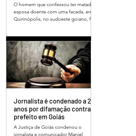
O homem que confessou ter matado a
esposa doente com uma facada, em
Quirinópolis, no sudoeste goiano, foi
condenado a 30 anos de prisão por
femicídio qualificado. O crime ocorreu
em outubro de 2025, na casa do casal.
À época, Cléria Rosa de Moraes se
recuperava de um Acidente Vascular
Cerebral (AVC) e estava em condição
de fragilidade física. De acordo com o
processo, Cléria foi morta com um
único golpe de faca no pescoço,
enquanto estava no quarto
repousando, desferido pelo
Jornalista é condenado a 2
anos por difamação contra
prefeito em Goiás
A Justiça de Goiás condenou o
jornalista e comunicador Maniel