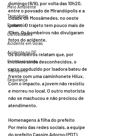
domingo (8/9), por volta das 10h20, 
Meio Ambiente
entre o povoado de Mirandópolis e a 
Tecnologia
cidade de Mossâmedes, no oeste 
goiano. O trajeto tem pouco mais de 
Economia
10km. Os bombeiros não divulgaram 
Curiosidades
fotos do acidente.
Acidente em Goiás
Acidente no DF
Os bombeiros relatam que, por 
motivos ainda desconhecidos, o 
Entretenimento
carro conduzido por Isadora bateu de 
Transporte
frente com uma caminhonete Hilux. 
Segurança
Com o impacto, a jovem não resistiu 
e morreu no local. O outro motorista 
não se machucou e não precisou de 
atendimento.
Homenagens à filha do prefeito
Por meio das redes sociais, a equipe 
do prefeito Cassim Adorno (PDT) 