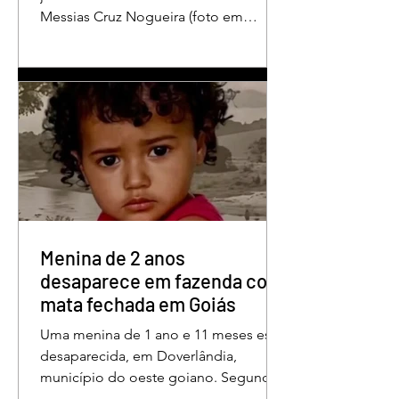
Messias Cruz Nogueira (foto em
destaque), conhecido como “Messias
da Gente”, a dois anos de detenção
pelo crime de difamação contra o ex-
prefeito de Edéia, José Wagner Neves
de Andrade. A sentença foi proferida
pelo juiz Hermes Pereira Vidigal, da
Vara Criminal da Comarca de Edéia. O
jornalista contesta a decisão e diz que
sofre perseguição. Apesar da
condenação, a pena será cumprida em
regime inicialmente aberto e
Menina de 2 anos
desaparece em fazenda com
mata fechada em Goiás
Uma menina de 1 ano e 11 meses está
desaparecida, em Doverlândia,
município do oeste goiano. Segundo
a Polícia Militar, Maria Fernanda