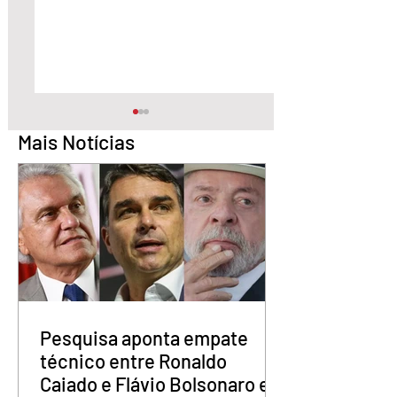
Mais Notícias
Quem é o Jornalista
Câmara Legislativ
Carlos Peixoto,
Distrito Federal
homenageado pela
homenagea os
CLDF no Dia da
jornalistas no Dia 
Imprensa
Imprensa
Pesquisa aponta empate
técnico entre Ronaldo
Caiado e Flávio Bolsonaro em