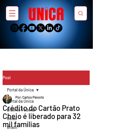
Post
Portal da Única
Por: Carlos Peixoto
Portal da Única
Crédito do Cartão Prato
Distrito Federal
Cheio é liberado para 32
Goiás
mil famílias
Brasil