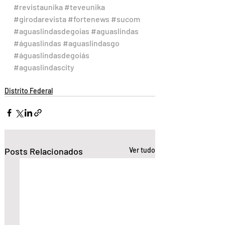
#revistaunika
#teveunika
#girodarevista
#fortenews
#sucom
#aguaslindasdegoias
#aguaslindas
#águaslindas
#aguaslindasgo
#águaslindasdegoiás
#aguaslindascity
Distrito Federal
Posts Relacionados
Ver tudo