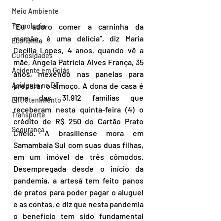
Meio Ambiente
“Eu adoro comer a carninha da 
Tecnologia
mamãe, é uma delícia”, diz Maria 
Economia
Cecília Lopes, 4 anos, quando vê a 
Curiosidades
mãe, Ângela Patrícia Alves França, 35 
Acidente em Goiás
anos, mexendo nas panelas para 
preparar o almoço. A dona de casa é 
Acidente no DF
uma das 31.912 famílias que 
Entretenimento
receberam nesta quinta-feira (4) o 
Transporte
crédito de R$ 250 do Cartão Prato 
Segurança
Cheio. A brasiliense mora em 
Samambaia Sul com suas duas filhas, 
em um imóvel de três cômodos. 
Desempregada desde o início da 
pandemia, a artesã tem feito panos 
de pratos para poder pagar o aluguel 
e as contas, e diz que nesta pandemia 
o benefício tem sido fundamental 