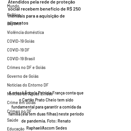
Atendidos pela rede de proteção 
Mundo
social recebem benefício de R$ 250 
Política
mensais para a aquisição de 
alimentos
Esporte
Violência doméstica
COVID-19 Goiás
COVID-19 DF
COVID-19 Brasil
Crimes no DF e Goiás
Governo de Goiás
Notícias do Entorno DF
A artesã Ângela Patrícia França conta que 
Notícias de Águas Lindas
o Cartão Prato Cheio tem sido 
Crime em Goiás
fundamental para garantir a comida da 
Crimes no DF
família (ela tem duas filhas) neste período 
Saúde
de pandemia. Foto: Renato 
Raphael/Ascom Sedes
Educação