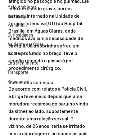
atingido no pescoço e no pulmão. Ele 
Meio Ambiente
está em estado grave, porém 
estável, internado na Unidade de 
Tecnologia
Terapia Intensiva (UTI) do Hospital 
Economia
Brasília, em Águas Claras, onde 
Curiosidades
médicos avaliam a necessidade de 
Acidente em Goiás
cirurgia. Já a sobrinha sofreu um 
corte profundo no braço, teve o 
Acidente no DF
tendão rompido e passará por 
Entretenimento
procedimento cirúrgico.
Transporte
Segurança
Como tudo começou
De acordo com relatos à Polícia Civil, 
a briga teve início depois que uma 
moradora reclamou do barulho vindo 
da kitnet ao lado, supostamente 
durante uma relação sexual. O 
vizinho, de 26 anos, teria se irritado 
com a abordagem e acionado os pais.