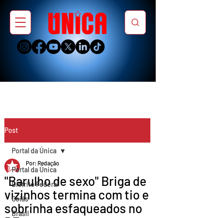
Post
Portal da Única
Por: Redação
Portal da Única
"Barulho de sexo" Briga de
Distrito Federal
vizinhos termina com tio e
Goiás
sobrinha esfaqueados no
Brasil