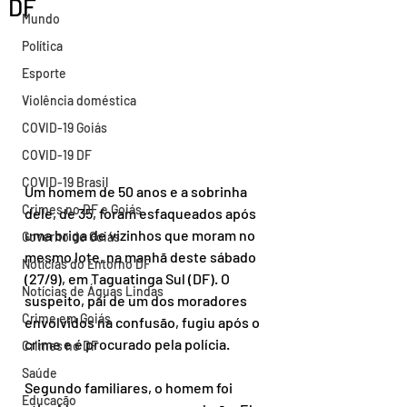
DF
Mundo
Política
Esporte
Violência doméstica
COVID-19 Goiás
COVID-19 DF
COVID-19 Brasil
Um homem de 50 anos e a sobrinha 
Crimes no DF e Goiás
dele, de 35, foram esfaqueados após 
uma briga de vizinhos que moram no 
Governo de Goiás
mesmo lote, na manhã deste sábado 
Notícias do Entorno DF
(27/9), em Taguatinga Sul (DF). O 
Notícias de Águas Lindas
suspeito, pai de um dos moradores 
Crime em Goiás
envolvidos na confusão, fugiu após o 
crime e é procurado pela polícia.
Crimes no DF
Saúde
Segundo familiares, o homem foi 
Educação