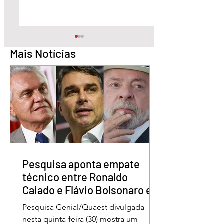
Mais Notícias
Quem é o Jornalista
Câmara Legislativ
Carlos Peixoto,
Distrito Federal
homenageado pela
homenagea os
CLDF no Dia da
jornalistas no Dia 
Imprensa
Imprensa
Pesquisa aponta empate
técnico entre Ronaldo
Caiado e Flávio Bolsonaro em
Goiás
Pesquisa Genial/Quaest divulgada
nesta quinta-feira (30) mostra um