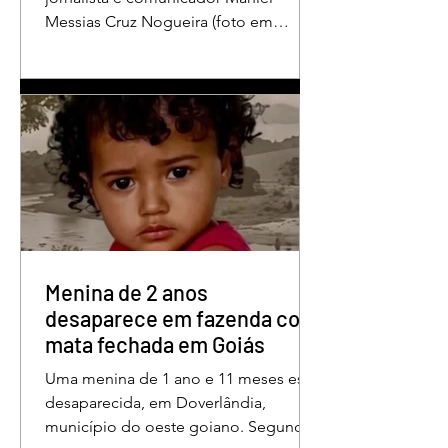
Messias Cruz Nogueira (foto em
destaque), conhecido como “Messias
da Gente”, a dois anos de detenção
pelo crime de difamação contra o ex-
prefeito de Edéia, José Wagner Neves
de Andrade. A sentença foi proferida
pelo juiz Hermes Pereira Vidigal, da
Vara Criminal da Comarca de Edéia. O
jornalista contesta a decisão e diz que
sofre perseguição. Apesar da
condenação, a pena será cumprida em
regime inicialmente aberto e
Menina de 2 anos
desaparece em fazenda com
mata fechada em Goiás
Uma menina de 1 ano e 11 meses está
desaparecida, em Doverlândia,
município do oeste goiano. Segundo