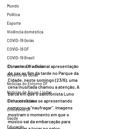
Mundo
Política
Esporte
Violência doméstica
COVID-19 Goiás
COVID-19 DF
COVID-19 Brasil
Durante a tradicional apresentação 
Crimes no DF e Goiás
de sax ao fim da tarde no Parque da 
Governo de Goiás
Cidade, neste somingo (23/6), uma 
Notícias do Entorno DF
cena inusitada chamou a atenção. A 
Notícias de Águas Lindas
barca em que o saxofonista Luno 
Delucci estava se apresentando 
Crime em Goiás
começou a “naufragar”. Imagens 
Crimes no DF
mostram o momento em que o 
Saúde
músico sai da embarcação para 
Educação
continuar a tocar no palco.