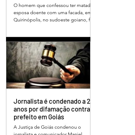
O homem que confessou ter matado a
esposa doente com uma facada, em
Quirinópolis, no sudoeste goiano, foi
condenado a 30 anos de prisão por
femicídio qualificado. O crime ocorreu
em outubro de 2025, na casa do casal.
À época, Cléria Rosa de Moraes se
recuperava de um Acidente Vascular
Cerebral (AVC) e estava em condição
de fragilidade física. De acordo com o
processo, Cléria foi morta com um
único golpe de faca no pescoço,
enquanto estava no quarto
repousando, desferido pelo
Jornalista é condenado a 2
anos por difamação contra
prefeito em Goiás
A Justiça de Goiás condenou o
jornalista e comunicador Maniel