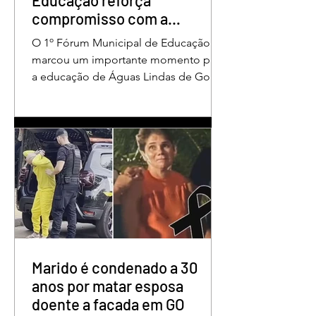
Educação reforça
compromisso com a
valorização dos educadores
O 1º Fórum Municipal de Educação
em Águas Lindas
marcou um importante momento para
a educação de Águas Lindas de Goiás,
reunindo profissionais da rede
municipal em um ambiente preparado
para promover conhecimento,
reflexão, troca de experiências e
valorização daqueles que exercem um
papel fundamental na formação das
futuras gerações. Durante o evento, o
secretário municipal de Educação,
Denildson Oliveira, destacou que o
fórum nasceu do desejo de oferecer
aos educadores muito mais do que
Marido é condenado a 30
um
anos por matar esposa
doente a facada em GO