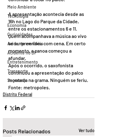
Meio Ambiente
A apresentação acontecia desde as 
Tecnologia
16h no Lago do Parque da Cidade, 
Economia
entre os estacionamentos 6 e 11.
Curiosidades
Quem acompanhava a música ao vivo 
se surpreendeu com cena. Em certo 
Acidente em Goiás
momento, a canoa começou a 
Acidente no DF
afundar.
Entretenimento
Após o ocorrido, o saxofonista 
Transporte
continuou a apresentação do palco 
montado na grama. Ninguém se feriu.
Segurança
Fonte: metropoles.
Distrito Federal
Posts Relacionados
Ver tudo