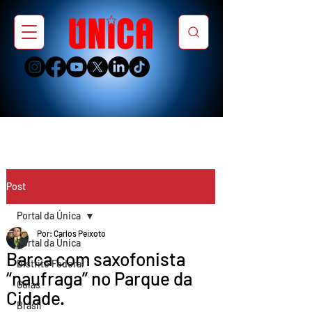
Post
Portal da Única
Por: Carlos Peixoto
Portal da Única
Barca com saxofonista
Distrito Federal
“naufraga” no Parque da
Goiás
Cidade.
Brasil