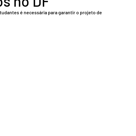
os no DF
nsporte
Segurança
udantes é necessária para garantir o projeto de 