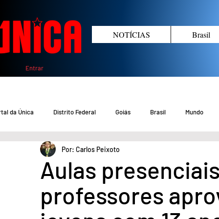
NOTÍCIAS
Brasil
Entrar
tal da Única
Distrito Federal
Goiás
Brasil
Mundo
Por: Carlos Peixoto
COVID-19 DF
COVID-19 Brasil
Crimes no DF e Goiás
Gover
Aulas presenciais
professores apro
Crime em Goiás
Crimes no DF
Saúde
Educação
M