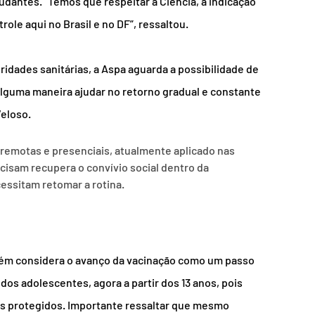
udantes. “Temos que respeitar a Ciência, a indicação 
ole aqui no Brasil e no DF”, ressaltou.
ridades sanitárias, a Aspa aguarda a possibilidade de 
alguma maneira ajudar no retorno gradual e constante 
Veloso.
s remotas e presenciais, atualmente aplicado nas 
ecisam recupera o convívio social dentro da 
ssitam retomar a rotina.
bém considera o avanço da vacinação como um passo 
os adolescentes, agora a partir dos 13 anos, pois 
is protegidos. Importante ressaltar que mesmo 