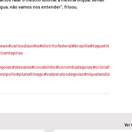
ngua, não vamos nos entender”, frisou.
news
#carlosdaunika
#distritofederal
#brasília
#taguatin
icentepires
egoias
#alexania
#cocalzinho
#corumbadegoias
#cristali
enópolis
#planaltinago
#valparaisodegoias
#niquelandia
Ver 