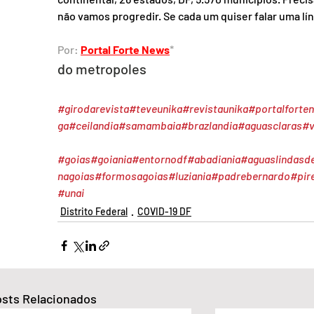
não vamos progredir. Se cada um quiser falar uma lí
Por: 
Portal Forte News
*  
do metropoles
#girodarevista
#teveunika
#revistaunika
#portalforte
ga
#ceilandia
#samambaia
#brazlandia
#aguasclaras
#v
#goias
#goiania
#entornodf
#abadiania
#aguaslindasd
nagoias
#formosagoias
#luziania
#padrebernardo
#pir
#unai
Distrito Federal
COVID-19 DF
sts Relacionados