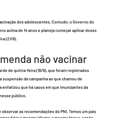
acinação dos adolescentes. Contudo, o Governo do 
ens acima de 14 anos e planeja começar aplicar doses 
ra (21/9).
omenda não vacinar
rde de quinta-feira (16/9), que foram registrados 
iu a suspensão da campanha ao que chamou de 
a enfatizou que há casos em que imunizantes da 
nesse público.
 se observar as recomendações do PNI. Temos um país 
isamos falar o mesmo idioma, a mesma língua, senão 