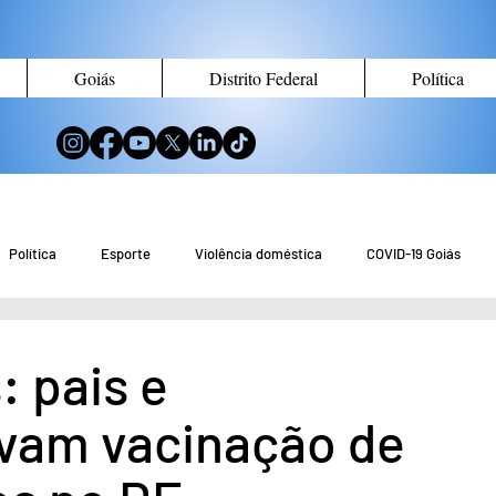
Goiás
Distrito Federal
Política
Política
Esporte
Violência doméstica
COVID-19 Goiás
no de Goiás
Notícias do Entorno DF
Notícias de Águas Lindas
: pais e
vam vacinação de
eio Ambiente
Tecnologia
Economia
Curiosidades