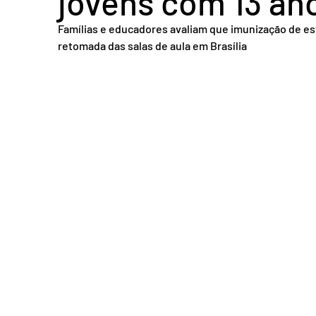
jovens com 13 an
Acidente em Goiás
Acidente no DF
Entretenimento
Tra
Famílias e educadores avaliam que imunização de est
retomada das salas de aula em Brasília