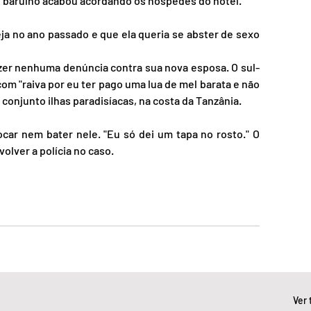
o barulho acabou acordando os hóspedes do hotel.
ja no ano passado e que ela queria se abster de sexo 
azer nenhuma denúncia contra sua nova esposa. O sul-
com "raiva por eu ter pago uma lua de mel barata e não 
 conjunto ilhas paradisíacas, na costa da Tanzânia.
car nem bater nele. "Eu só dei um tapa no rosto." O 
lver a polícia no caso.
Ver 