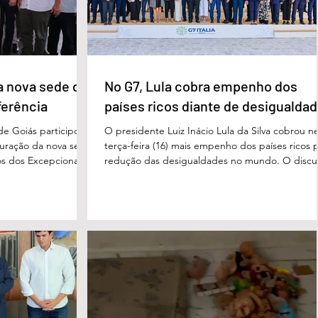
a nova sede da
No G7, Lula cobra empenho dos
ferência
países ricos diante de desigualda
de Goiás participou,
O presidente Luiz Inácio Lula da Silva cobrou n
uguração da nova sede
terça-feira (16) mais empenho dos países ricos 
s dos Excepcionais,
redução das desigualdades no mundo. O discu
o para o município e
foi feito em Évian, na França, durante a Cúpula
strito Federal. A
g7, que reúne as principais economias do mun
ta um importante
De acordo com o presidente, a desigualdade
de inclusão, educação
entre países ricos e pobres tem aumentado. “
ltidisciplinar às
desafios se multiplicam, mas a solidariedade
a estrutura foi
internacional encolhe. A distância que separa a
imento, dese
prosperidade de Évian da realidade enfrentada