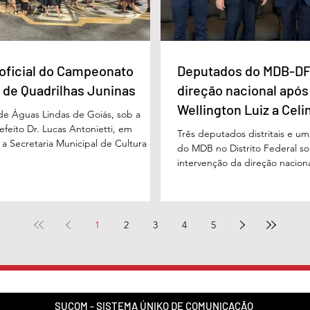
oficial do Campeonato
Deputados do MDB-DF
 de Quadrilhas Juninas
direção nacional após
Wellington Luiz a Celi
 de Águas Lindas de Goiás, sob a
feito Dr. Lucas Antonietti, em
Três deputados distritais e u
 a Secretaria Municipal de Cultura e
do MDB no Distrito Federal sol
 a gestão do secretário Wilson
intervenção da direção nacion
lizou na noite do último sábado (30/05)
decisões do diretório regional
ão demonstrativa de abertura do
encaminhado ao presidente n
unicipal de Quadrilhas Juninas. O
Baleia Rossi, após declaraçõe
u o início da programação oficial da
regional da sigla, Wellington 
1
2
3
4
5
que percorrerá diversas festividades
governadora Celina Leão e em
culturais ao longo do mês de junho,
diante das divergências políti
governador Ibaneis Rocha. N
pelo Metrópoles, os parlame
SUCOM - SISTEMA ÚNIKO DE COMUNICAÇÃO