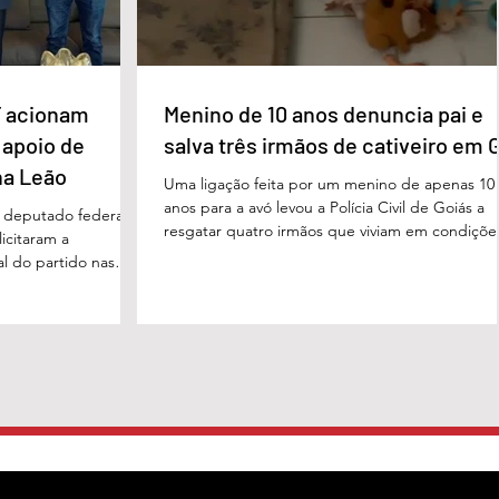
 acionam
Menino de 10 anos denuncia pai e
 apoio de
salva três irmãos de cativeiro em 
na Leão
Uma ligação feita por um menino de apenas 10
anos para a avó levou a Polícia Civil de Goiás a
m deputado federal
resgatar quatro irmãos que viviam em condiçõe
icitaram a
degradantes e sob constante vigilância do próp
al do partido nas
pai em Luziânia, no Entorno do Distrito Federal
. O pedido foi
caso foi descoberto na madrugada desta sexta-
acional do MDB,
feira (5/6), quando a criança conseguiu pedir
s do presidente
socorro à avó. Horas depois, voltou a ligar
Luiz, em defesa da
relatando a situação de sofrimento vivida por el
 tom conciliador
pelos irmãos, de 8, 6 e 4 anos. A denúncia mobi
cas com o ex-
o documento, obtido