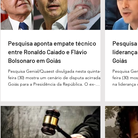
Pesquisa aponta empate
Pesquisa apont
técnico entre Ronaldo Caiado
na liderança d
e Flávio Bolsonaro em Goiás
Governo de Go
Pesquisa aponta empate técnico
Pesquisa 
entre Ronaldo Caiado e Flávio
liderança
Bolsonaro em Goiás
Goiás
Pesquisa Genial/Quaest divulgada nesta quinta-
Pesquisa Gen
feira (30) mostra um cenário de disputa acirrada em
feira (30) mo
Goiás para a Presidência da República. O ex-
na liderança
governador Ronaldo Caiado (PSD) aparece com
tanto nas in
33% das intenções de voto no primeiro turno,
quanto em u
seguido pelo senador Flávio Bolsonaro (PL), com
turno. No ce
27%. Considerando a margem de erro de três
turno, Danie
pontos percentuais, os dois estão em empate
de voto, seg
técnico. Na terceira colocação está o presidente
Perillo (PSD
Luiz Inácio Lula da Silva (PT), com 23% das
Morais (PL),
intenções de voto. Os
3%, e