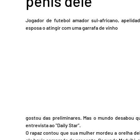
pênis dele
Acidente em Goiás
Acidente no DF
Entretenimento
Tra
Jogador de futebol amador sul-africano, apelida
esposa o atingir com uma garrafa de vinho
gostou das preliminares. Mas o mundo desabou qua
entrevista ao "Daily Star".
O rapaz contou que sua mulher mordeu a orelha del