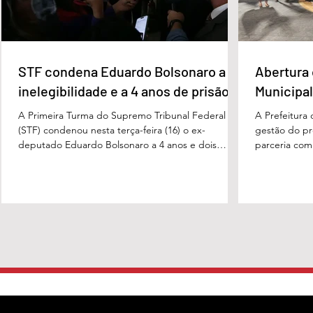
STF condena Eduardo Bolsonaro a
Abertura 
inelegibilidade e a 4 anos de prisão
Municipal
A Primeira Turma do Supremo Tribunal Federal
A Prefeitura
(STF) condenou nesta terça-feira (16) o ex-
gestão do pre
deputado Eduardo Bolsonaro a 4 anos e dois
parceria com
meses anos de prisão em regime semiaberto pelo
Turismo, sob
crime de coação no curso do processo. Cabe
Carvalho, rea
recurso contra a decisão. Além do tempo de
a apresentaç
prisão, o ex-deputado foi condenado a oito anos
Campeonato M
de inelegibilidade e à perda do cargo de escrivão
evento marco
da Polícia Federal. Por unanimidade, o colegiado
competição, 
concordou com a acusação apresentada pela
religiosas e 
Procuradoria-Geral da Repúb
fortalece