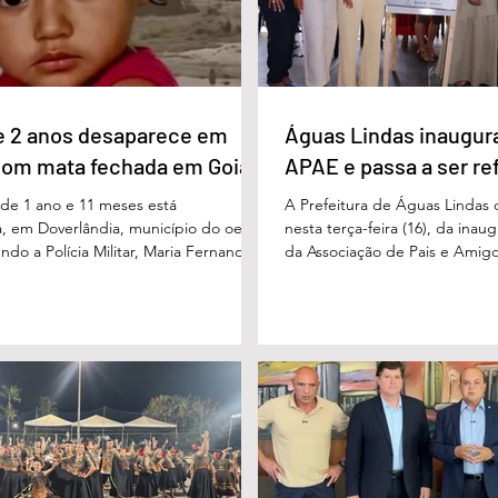
e 2 anos desaparece em
Águas Lindas inaugur
com mata fechada em Goiás
APAE e passa a ser re
e 1 ano e 11 meses está
A Prefeitura de Águas Lindas 
, em Doverlândia, município do oeste
nesta terça-feira (16), da ina
do a Polícia Militar, Maria Fernanda
da Associação de Pais e Amigo
cha foi vista pela última vez na
considerada um marco históric
segunda-feira (15/6), na Fazenda Vale
toda a região do Entorno do Di
a zona rural, e até a manhã desta
entrega da unidade represen
16/6) não havia sido localizada. O Corpo
avanço nas políticas públicas 
 realiza buscas na região, que é de
especializada e atendimento mu
 e próxima ao Rio Paraíso. De acordo
pessoas com deficiência. A nov
 Vivaldo Alves da Silva Filho, da Polí
projetada para oferecer acolh