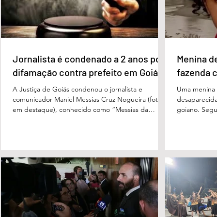
Jornalista é condenado a 2 anos por
Menina d
difamação contra prefeito em Goiás
fazenda 
A Justiça de Goiás condenou o jornalista e
Uma menina d
comunicador Maniel Messias Cruz Nogueira (foto
desaparecida
em destaque), conhecido como “Messias da
goiano. Segun
Gente”, a dois anos de detenção pelo crime de
Cândido da Ro
difamação contra o ex-prefeito de Edéia, José
manhã dessa 
Wagner Neves de Andrade. A sentença foi
do Paraíso, n
proferida pelo juiz Hermes Pereira Vidigal, da Vara
terça-feira (
Criminal da Comarca de Edéia. O jornalista
de Bombeiros
contesta a decisão e diz que sofre perseguição.
mata fechada
Apesar da condenação, a pena será cumprida em
com o tenente
regime inicialmente aberto e