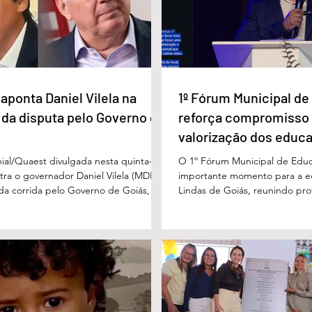
a Daniel Vilela
1º Fórum Municipal de
a disputa pelo
Educação reforça
iás
compromisso com a
valorização dos educadores
em Águas Lindas
aponta Daniel Vilela na
1º Fórum Municipal d
 da disputa pelo Governo de
reforça compromisso
valorização dos educ
Águas Lindas
ial/Quaest divulgada nesta quinta-
O 1º Fórum Municipal de Edu
stra o governador Daniel Vilela (MDB)
importante momento para a 
 da corrida pelo Governo de Goiás,
Lindas de Goiás, reunindo prof
tenções de voto para o primeiro turno
municipal em um ambiente pr
ma eventual disputa de segundo
promover conhecimento, refle
nário estimulado para o primeiro
experiências e valorização d
l Vilela aparece com 37% das intenções
um papel fundamental na form
uido pelo ex-governador Marconi
gerações. Durante o evento, o
B), com 21%. Em seguida estão Wilder
de Educação, Denildson Olivei
 com 11%, Luis Cesar Bueno (PT), com
fórum nasceu do desejo de of
educadores muito mais do q