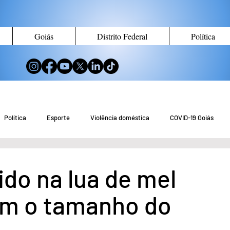
Goiás
Distrito Federal
Política
Política
Esporte
Violência doméstica
COVID-19 Goiás
no de Goiás
Notícias do Entorno DF
Notícias de Águas Lindas
do na lua de mel
om o tamanho do
eio Ambiente
Tecnologia
Economia
Curiosidades