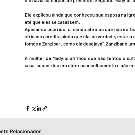
ele havia comprado de presente. Segundo Madyibi, 
Ele explicou ainda que conheceu sua esposa na igre
até que eles se casassem.
Apesar do ocorrido, o marido afirmou que não irá f
africano acredita ainda que ela, na verdade, estaria 
fomos a Zanzibar , como ela desejava”. Zanzibar é um
A mulher de Madyibi afirmou que não tentou o sufo
casal concordou em obter aconselhamento e não envo
sts Relacionados