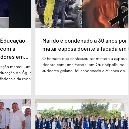
e Educação
Marido é condenado a 30 anos por
 com a
matar esposa doente a facada em
adores em
O homem que confessou ter matado a esposa
doente com uma facada, em Quirinópolis, no
cação marcou um
sudoeste goiano, foi condenado a 30 anos de
educação de Águas
prisão por femicídio qualificado. O crime ocorr
issionais da rede
em outubro de 2025, na casa do casal. À época
eparado para
Cléria Rosa de Moraes se recuperava de um
xão, troca de
Acidente Vascular Cerebral (AVC) e estava em
aqueles que exercem
condição de fragilidade física. De acordo com o
ação das futuras
processo, Cléria foi morta com um único golpe
 secretário municipal
faca no pescoço, enquanto estava no quarto
ra, destacou que o
repousando, desferido pelo
erecer aos
ue um