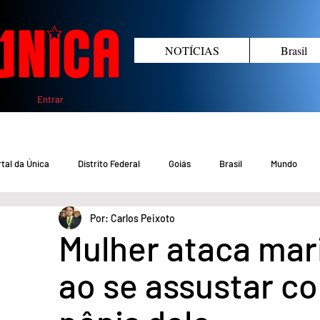
NOTÍCIAS
Brasil
Entrar
tal da Única
Distrito Federal
Goiás
Brasil
Mundo
Por: Carlos Peixoto
COVID-19 DF
COVID-19 Brasil
Crimes no DF e Goiás
Gover
Mulher ataca mari
ao se assustar c
Crime em Goiás
Crimes no DF
Saúde
Educação
M