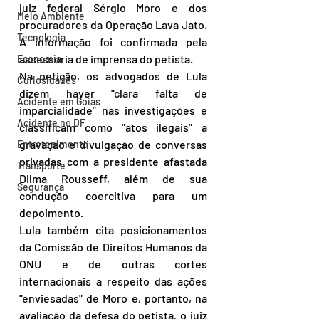
juiz federal Sérgio Moro e dos 
Meio Ambiente
procuradores da Operação Lava Jato. 
Tecnologia
A informação foi confirmada pela 
assessoria de imprensa do petista.
Economia
Na petição, os advogados de Lula 
Curiosidades
dizem haver "clara falta de 
Acidente em Goiás
imparcialidade" nas investigações e 
Acidente no DF
classificam como "atos ilegais" a 
gravação e divulgação de conversas 
Entretenimento
privadas com a presidente afastada 
Transporte
Dilma Rousseff, além de sua 
Segurança
condução coercitiva para um 
depoimento.
Lula também cita posicionamentos 
da Comissão de Direitos Humanos da 
ONU e de outras cortes 
internacionais a respeito das ações 
"enviesadas" de Moro e, portanto, na 
avaliação da defesa do petista, o juiz 