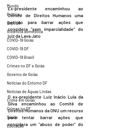
Mundo
Ex-presidente encaminhou ao 
Política
Comitê de Direitos Humanos uma 
petição para barrar ações que 
Esporte
considera "sem imparcialidade" do 
Violência doméstica
juiz da Lava Jato
COVID-19 Goiás
COVID-19 DF
COVID-19 Brasil
Crimes no DF e Goiás
Governo de Goiás
Notícias do Entorno DF
Notícias de Águas Lindas
O ex-presidente Luiz Inácio Lula da 
Crime em Goiás
Silva encaminhou ao Comitê de 
Crimes no DF
Direitos Humanos da ONU um recurso 
para tentar barrar ações que 
Saúde
considera um "abuso de poder" do 
Educação