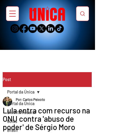
Post
Portal da Única
Por: Carlos Peixoto
Portal da Única
Lula entra com recurso na
Distrito Federal
ONU contra 'abuso de
Goiás
poder' de Sérgio Moro
Brasil