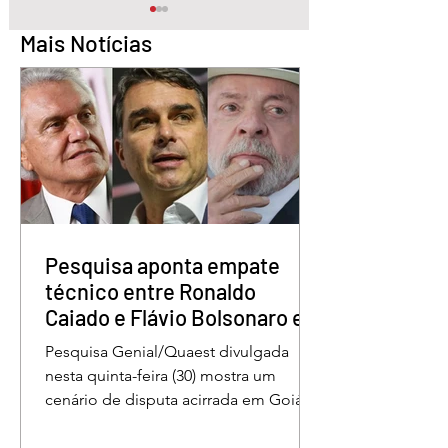
Mais Notícias
Pesquisa aponta Daniel
1º Fórum Municipa
Vilela na liderança da
Educação reforça
disputa pelo Governo
compromisso com
de Goiás
valorização dos
educadores em Á
Pesquisa aponta empate
Lindas
técnico entre Ronaldo
Caiado e Flávio Bolsonaro em
Goiás
Pesquisa Genial/Quaest divulgada
nesta quinta-feira (30) mostra um
cenário de disputa acirrada em Goiás
para a Presidência da República. O ex-
governador Ronaldo Caiado (PSD)