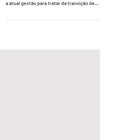
eleito Dr Lucas e equipe, esteve reunido com
a atual gestão para tratar da transição de...