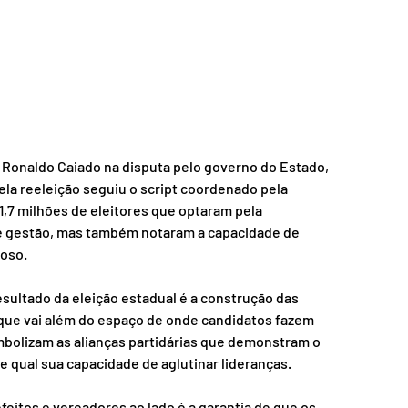
e Ronaldo Caiado na disputa pelo governo do Estado, 
ela reeleição seguiu o script coordenado pela 
1,7 milhões de eleitores que optaram pela 
e gestão, mas também notaram a capacidade de 
oso. 
esultado da eleição estadual é a construção das 
 que vai além do espaço de onde candidatos fazem 
mbolizam as alianças partidárias que demonstram o 
qual sua capacidade de aglutinar lideranças.  
itos e vereadores ao lado é a garantia de que os 