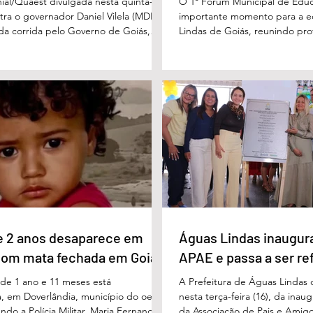
ial/Quaest divulgada nesta quinta-
O 1º Fórum Municipal de Edu
stra o governador Daniel Vilela (MDB)
importante momento para a 
 da corrida pelo Governo de Goiás,
Lindas de Goiás, reunindo prof
tenções de voto para o primeiro turno
municipal em um ambiente pr
ma eventual disputa de segundo
promover conhecimento, refle
nário estimulado para o primeiro
experiências e valorização d
l Vilela aparece com 37% das intenções
um papel fundamental na form
uido pelo ex-governador Marconi
gerações. Durante o evento, o
B), com 21%. Em seguida estão Wilder
de Educação, Denildson Olivei
 com 11%, Luis Cesar Bueno (PT), com
fórum nasceu do desejo de of
educadores muito mais do q
e 2 anos desaparece em
Águas Lindas inaugur
com mata fechada em Goiás
APAE e passa a ser re
e 1 ano e 11 meses está
A Prefeitura de Águas Lindas 
, em Doverlândia, município do oeste
nesta terça-feira (16), da ina
do a Polícia Militar, Maria Fernanda
da Associação de Pais e Amigo