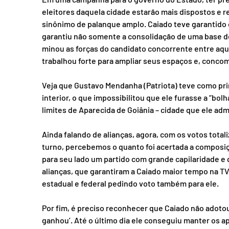
eleitores daquela cidade estarão mais dispostos e r
sinônimo de palanque amplo. Caiado teve garantido o
garantiu não somente a consolidação de uma base 
minou as forças do candidato concorrente entre aqu
trabalhou forte para ampliar seus espaços e, conco
Veja que Gustavo Mendanha (Patriota) teve como prin
interior, o que impossibilitou que ele furasse a “bo
limites de Aparecida de Goiânia – cidade que ele admi
Ainda falando de alianças, agora, com os votos totaliz
turno, percebemos o quanto foi acertada a composiç
para seu lado um partido com grande capilaridade e
alianças, que garantiram a Caiado maior tempo na TV
estadual e federal pedindo voto também para ele. 
Por fim, é preciso reconhecer que Caiado não adoto
ganhou’. Até o último dia ele conseguiu manter os a