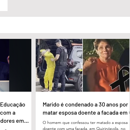
e Educação
Marido é condenado a 30 anos por
 com a
matar esposa doente a facada em
adores em
O homem que confessou ter matado a esposa
doente com uma facada, em Quirinópolis, no