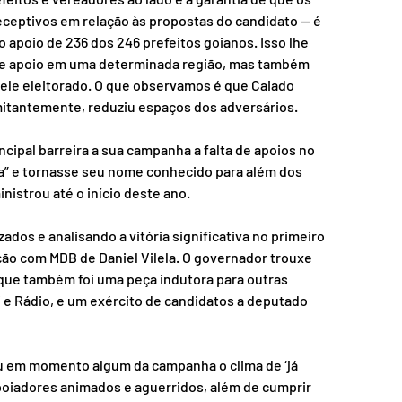
eceptivos em relação às propostas do candidato — é 
 apoio de 236 dos 246 prefeitos goianos. Isso lhe 
de apoio em uma determinada região, mas também 
ele eleitorado. O que observamos é que Caiado 
mitantemente, reduziu espaços dos adversários.
cipal barreira a sua campanha a falta de apoios no 
lha” e tornasse seu nome conhecido para além dos 
nistrou até o início deste ano.
ados e analisando a vitória significativa no primeiro 
ão com MDB de Daniel Vilela. O governador trouxe 
 que também foi uma peça indutora para outras 
 e Rádio, e um exército de candidatos a deputado 
u em momento algum da campanha o clima de ‘já 
poiadores animados e aguerridos, além de cumprir 