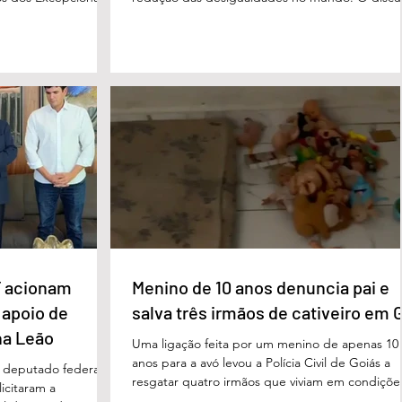
o para o município e
foi feito em Évian, na França, durante a Cúpula
strito Federal. A
g7, que reúne as principais economias do mun
ta um importante
De acordo com o presidente, a desigualdade
de inclusão, educação
entre países ricos e pobres tem aumentado. “
ltidisciplinar às
desafios se multiplicam, mas a solidariedade
a estrutura foi
internacional encolhe. A distância que separa a
imento, dese
prosperidade de Évian da realidade enfrentada
 acionam
Menino de 10 anos denuncia pai e
 apoio de
salva três irmãos de cativeiro em 
na Leão
Uma ligação feita por um menino de apenas 10
anos para a avó levou a Polícia Civil de Goiás a
m deputado federal
resgatar quatro irmãos que viviam em condiçõe
icitaram a
degradantes e sob constante vigilância do próp