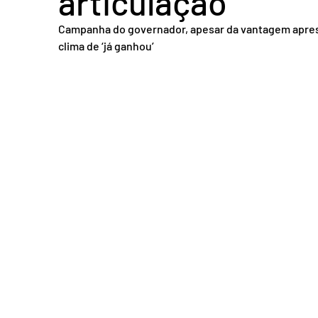
articulação
Acidente em Goiás
Acidente no DF
Entretenimento
Tra
Campanha do governador, apesar da vantagem aprese
clima de ‘já ganhou’