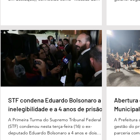
Gente”, a dois anos de detenção pelo crime de
Cândido da Ro
difamação contra o ex-prefeito de Edéia, José
manhã dessa 
Wagner Neves de Andrade. A sentença foi
do Paraíso, n
proferida pelo juiz Hermes Pereira Vidigal, da Vara
terça-feira (
Criminal da Comarca de Edéia. O jornalista
de Bombeiros
contesta a decisão e diz que sofre perseguição.
mata fechada
Apesar da condenação, a pena será cumprida em
com o tenente
regime inicialmente aberto e
STF condena Eduardo Bolsonaro a
Abertura 
inelegibilidade e a 4 anos de prisão
Municipal
A Primeira Turma do Supremo Tribunal Federal
A Prefeitura
(STF) condenou nesta terça-feira (16) o ex-
gestão do pre
deputado Eduardo Bolsonaro a 4 anos e dois
parceria com
meses anos de prisão em regime semiaberto pelo
Turismo, sob