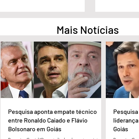
Mais Notícias
Pesquisa aponta empate
Pesquisa apont
técnico entre Ronaldo Caiado
na liderança d
e Flávio Bolsonaro em Goiás
Governo de Go
Pesquisa aponta empate técnico
Pesquisa 
entre Ronaldo Caiado e Flávio
liderança
Bolsonaro em Goiás
Goiás