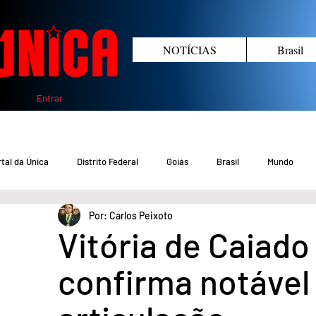
NOTÍCIAS
Brasil
Entrar
tal da Única
Distrito Federal
Goiás
Brasil
Mundo
Por: Carlos Peixoto
COVID-19 DF
COVID-19 Brasil
Crimes no DF e Goiás
Gover
Vitória de Caiado
confirma notável 
Crime em Goiás
Crimes no DF
Saúde
Educação
M