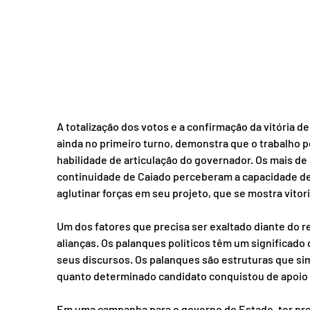
A totalização dos votos e a confirmação da vitória d
ainda no primeiro turno, demonstra que o trabalho p
habilidade de articulação do governador. Os mais de 
continuidade de Caiado perceberam a capacidade d
aglutinar forças em seu projeto, que se mostra vitori
Um dos fatores que precisa ser exaltado diante do r
alianças. Os palanques políticos têm um significado
seus discursos. Os palanques são estruturas que si
quanto determinado candidato conquistou de apoio e 
Em uma campanha para o governo do Estado, ter prefe