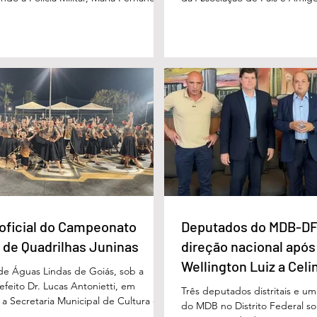
cha foi vista pela última vez na
considerada um marco históric
segunda-feira (15/6), na Fazenda Vale
toda a região do Entorno do Di
a zona rural, e até a manhã desta
entrega da unidade represen
16/6) não havia sido localizada. O Corpo
avanço nas políticas públicas 
 realiza buscas na região, que é de
especializada e atendimento mu
 e próxima ao Rio Paraíso. De acordo
pessoas com deficiência. A nov
 Vivaldo Alves da Silva Filho, da Polí
projetada para oferecer acolh
oficial do Campeonato
Deputados do MDB-DF
 de Quadrilhas Juninas
direção nacional após
Wellington Luiz a Celi
 de Águas Lindas de Goiás, sob a
feito Dr. Lucas Antonietti, em
Três deputados distritais e u
 a Secretaria Municipal de Cultura e
do MDB no Distrito Federal sol
 a gestão do secretário Wilson