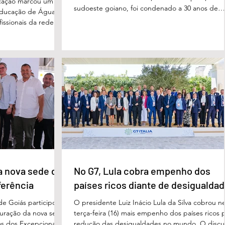
cação marcou um
sudoeste goiano, foi condenado a 30 anos de
educação de Águas
prisão por femicídio qualificado. O crime ocorr
issionais da rede
em outubro de 2025, na casa do casal. À época
eparado para
Cléria Rosa de Moraes se recuperava de um
xão, troca de
Acidente Vascular Cerebral (AVC) e estava em
aqueles que exercem
condição de fragilidade física. De acordo com o
ação das futuras
processo, Cléria foi morta com um único golpe
 secretário municipal
faca no pescoço, enquanto estava no quarto
ra, destacou que o
repousando, desferido pelo
erecer aos
ue um
a nova sede da
No G7, Lula cobra empenho dos
ferência
países ricos diante de desigualda
de Goiás participou,
O presidente Luiz Inácio Lula da Silva cobrou n
uguração da nova sede
terça-feira (16) mais empenho dos países ricos 
s dos Excepcionais,
redução das desigualdades no mundo. O discu