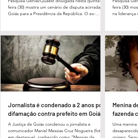
Pesquisa Genial/Quaest divulgada nesta quinta-
Pesquisa Gen
feira (30) mostra um cenário de disputa acirrada em
feira (30) mo
Goiás para a Presidência da República. O ex-
na liderança
governador Ronaldo Caiado (PSD) aparece com
tanto nas in
33% das intenções de voto no primeiro turno,
quanto em u
seguido pelo senador Flávio Bolsonaro (PL), com
turno. No ce
27%. Considerando a margem de erro de três
turno, Danie
pontos percentuais, os dois estão em empate
de voto, seg
técnico. Na terceira colocação está o presidente
Perillo (PSD
Luiz Inácio Lula da Silva (PT), com 23% das
Morais (PL),
intenções de voto. Os
3%, e
Jornalista é condenado a 2 anos por
Menina d
difamação contra prefeito em Goiás
fazenda 
A Justiça de Goiás condenou o jornalista e
Uma menina d
comunicador Maniel Messias Cruz Nogueira (foto
desaparecida
em destaque), conhecido como “Messias da
goiano. Segun