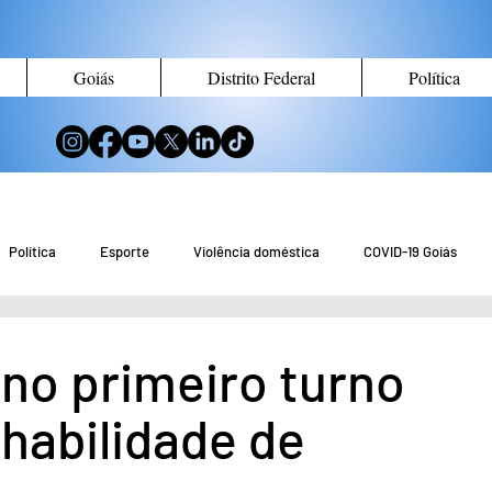
Goiás
Distrito Federal
Política
Política
Esporte
Violência doméstica
COVID-19 Goiás
no de Goiás
Notícias do Entorno DF
Notícias de Águas Lindas
 no primeiro turno
habilidade de
eio Ambiente
Tecnologia
Economia
Curiosidades