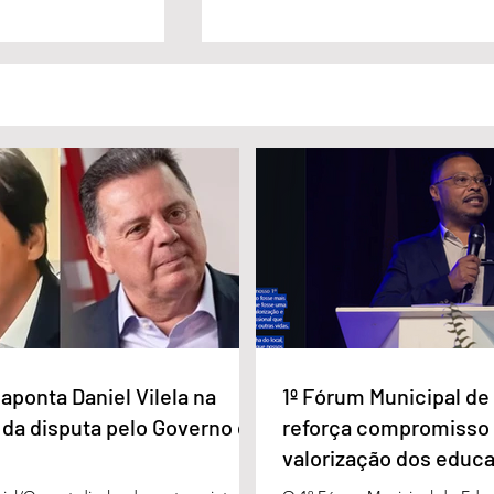
a Daniel Vilela
Marido é condenado a 30 anos
a disputa pelo
por matar esposa doente a
iás
facada em GO
aponta Daniel Vilela na
1º Fórum Municipal d
 da disputa pelo Governo de
reforça compromisso
valorização dos educ
Águas Lindas