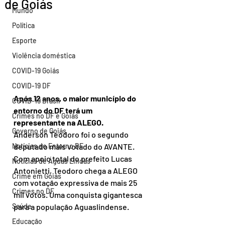
de Goiás
Mundo
Política
Esporte
Violência doméstica
COVID-19 Goiás
COVID-19 DF
Após 12 anos, o maior município do 
COVID-19 Brasil
entorno do DF terá um 
Crimes no DF e Goiás
representante na ALEGO. 
Governo de Goiás
Anderson Teodoro foi o segundo 
Notícias do Entorno DF
deputado mais votado do AVANTE. 
Com apoio total do prefeito Lucas 
Notícias de Águas Lindas
Antonietti, Teodoro chega a ALEGO 
Crime em Goiás
com votação expressiva de mais 25 
Crimes no DF
mil votos. Uma conquista gigantesca 
Saúde
para a população Aguaslindense.
Educação