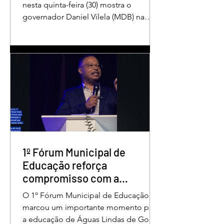
nesta quinta-feira (30) mostra o
governador Daniel Vilela (MDB) na
liderança da corrida pelo Governo de
Goiás, tanto nas intenções de voto
para o primeiro turno quanto em uma
eventual disputa de segundo turno.
No cenário estimulado para o primeiro
turno, Daniel Vilela aparece com 37%
das intenções de voto, seguido pelo
ex-governador Marconi Perillo (PSDB),
com 21%. Em seguida estão Wilder
Morais (PL), com 11%, Luis Cesar
Bueno (PT), com 3%, e
1º Fórum Municipal de
Educação reforça
compromisso com a
valorização dos educadores
O 1º Fórum Municipal de Educação
em Águas Lindas
marcou um importante momento para
a educação de Águas Lindas de Goiás,