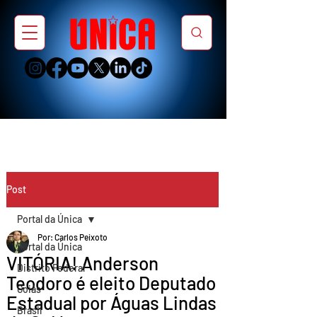
Post
Portal da Única
Por: Carlos Peixoto
Portal da Única
VITÓRIA! Anderson
Distrito Federal
Teodoro é eleito Deputado
Goiás
Estadual por Águas Lindas
Brasil