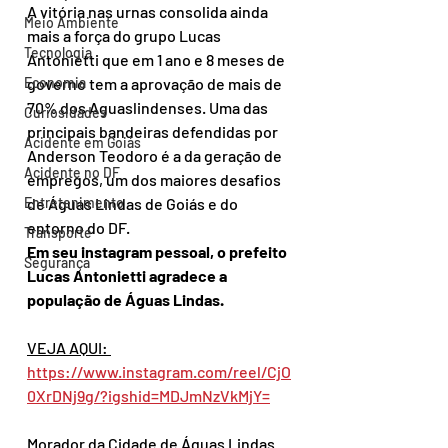
A vitória nas urnas consolida ainda 
Meio Ambiente
mais a força do grupo Lucas 
Tecnologia
Antonietti que em 1 ano e 8 meses de 
Economia
governo tem a aprovação de mais de 
70% dos Aguaslindenses. Uma das 
Curiosidades
principais bandeiras defendidas por 
Acidente em Goiás
Anderson Teodoro é a da geração de 
Acidente no DF
empregos, um dos maiores desafios 
Entretenimento
de Águas Lindas de Goiás e do 
entorno do DF. 
Transporte
Em seu instagram pessoal, o prefeito 
Segurança
Lucas Antonietti agradece a 
população de Águas Lindas.
VEJA AQUI: 
https://www.instagram.com/reel/CjO
0XrDNj9g/?igshid=MDJmNzVkMjY=
Morador da Cidade de Águas Lindas 