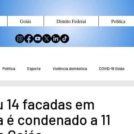
Goiás
Distrito Federal
Política
Política
Esporte
Violência doméstica
COVID-19 Goiás
no de Goiás
Notícias do Entorno DF
Notícias de Águas Lindas
 14 facadas em
 é condenado a 11
eio Ambiente
Tecnologia
Economia
Curiosidades