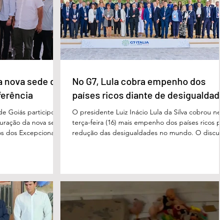
repousando, desferido pelo
erecer aos
ue um
a nova sede da
No G7, Lula cobra empenho dos
ferência
países ricos diante de desigualda
de Goiás participou,
O presidente Luiz Inácio Lula da Silva cobrou n
uguração da nova sede
terça-feira (16) mais empenho dos países ricos 
s dos Excepcionais,
redução das desigualdades no mundo. O discu
o para o município e
foi feito em Évian, na França, durante a Cúpula
strito Federal. A
g7, que reúne as principais economias do mun
ta um importante
De acordo com o presidente, a desigualdade
de inclusão, educação
entre países ricos e pobres tem aumentado. “
ltidisciplinar às
desafios se multiplicam, mas a solidariedade
a estrutura foi
internacional encolhe. A distância que separa a
imento, dese
prosperidade de Évian da realidade enfrentada