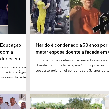
e Educação
Marido é condenado a 30 anos por
 com a
matar esposa doente a facada em
adores em
O homem que confessou ter matado a esposa
doente com uma facada, em Quirinópolis, no
cação marcou um
sudoeste goiano, foi condenado a 30 anos de
educação de Águas
prisão por femicídio qualificado. O crime ocorr
issionais da rede
em outubro de 2025, na casa do casal. À época
eparado para
Cléria Rosa de Moraes se recuperava de um
xão, troca de
Acidente Vascular Cerebral (AVC) e estava em
aqueles que exercem
condição de fragilidade física. De acordo com o
ação das futuras
processo, Cléria foi morta com um único golpe
 secretário municipal
faca no pescoço, enquanto estava no quarto
ra, destacou que o