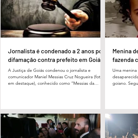
Luiz Inácio Lula da Silva (PT), com 23% das
Morais (PL),
intenções de voto. Os
3%, e
Jornalista é condenado a 2 anos por
Menina d
difamação contra prefeito em Goiás
fazenda 
A Justiça de Goiás condenou o jornalista e
Uma menina d
comunicador Maniel Messias Cruz Nogueira (foto
desaparecida
em destaque), conhecido como “Messias da
goiano. Segun
Gente”, a dois anos de detenção pelo crime de
Cândido da Ro
difamação contra o ex-prefeito de Edéia, José
manhã dessa 
Wagner Neves de Andrade. A sentença foi
do Paraíso, n
proferida pelo juiz Hermes Pereira Vidigal, da Vara
terça-feira (
Criminal da Comarca de Edéia. O jornalista
de Bombeiros
contesta a decisão e diz que sofre perseguição.
mata fechada
Apesar da condenação, a pena será cumprida em
com o tenente
regime inicialmente aberto e