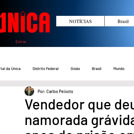
NOTÍCIAS
Brasil
Entrar
tal da Única
Distrito Federal
Goiás
Brasil
Mundo
Por: Carlos Peixoto
COVID-19 DF
COVID-19 Brasil
Crimes no DF e Goiás
Gover
Vendedor que deu
namorada grávida
Crime em Goiás
Crimes no DF
Saúde
Educação
M