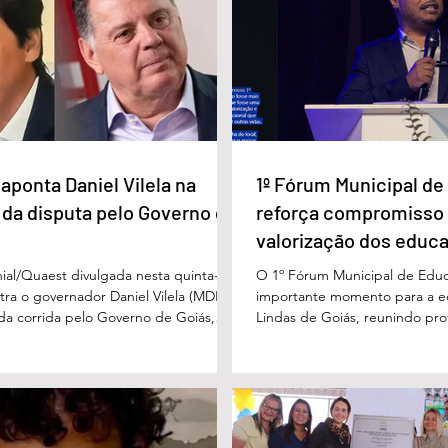
a Daniel Vilela
Marido é condenado a 30 anos
a disputa pelo
por matar esposa doente a
iás
facada em GO
aponta Daniel Vilela na
1º Fórum Municipal d
 da disputa pelo Governo de
reforça compromisso
valorização dos educ
Águas Lindas
ial/Quaest divulgada nesta quinta-
O 1º Fórum Municipal de Edu
stra o governador Daniel Vilela (MDB)
importante momento para a 
 da corrida pelo Governo de Goiás,
Lindas de Goiás, reunindo prof
tenções de voto para o primeiro turno
municipal em um ambiente pr
ma eventual disputa de segundo
promover conhecimento, refle
nário estimulado para o primeiro
experiências e valorização d
l Vilela aparece com 37% das intenções
um papel fundamental na form
uido pelo ex-governador Marconi
gerações. Durante o evento, o
B), com 21%. Em seguida estão Wilder
de Educação, Denildson Olivei