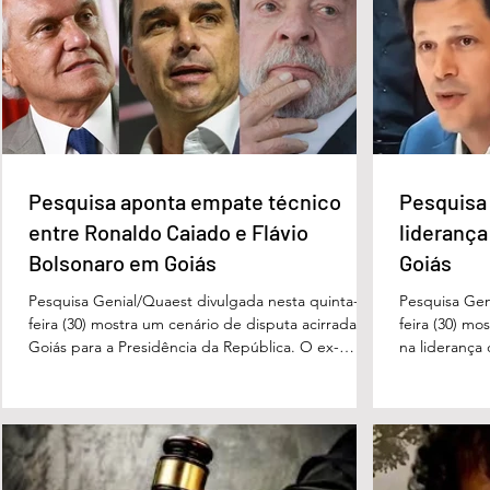
Pesquisa aponta empate
Pesquisa apont
técnico entre Ronaldo Caiado
na liderança d
e Flávio Bolsonaro em Goiás
Governo de Go
Pesquisa aponta empate técnico
Pesquisa 
entre Ronaldo Caiado e Flávio
liderança
Bolsonaro em Goiás
Goiás
Pesquisa Genial/Quaest divulgada nesta quinta-
Pesquisa Gen
feira (30) mostra um cenário de disputa acirrada em
feira (30) mo
Goiás para a Presidência da República. O ex-
na liderança
governador Ronaldo Caiado (PSD) aparece com
tanto nas in
33% das intenções de voto no primeiro turno,
quanto em u
seguido pelo senador Flávio Bolsonaro (PL), com
turno. No ce
27%. Considerando a margem de erro de três
turno, Danie
pontos percentuais, os dois estão em empate
de voto, seg
técnico. Na terceira colocação está o presidente
Perillo (PSD