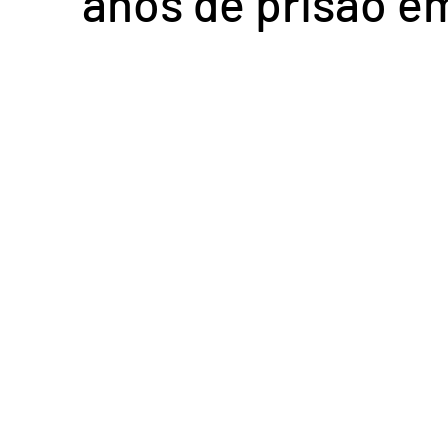
anos de prisão e
Acidente em Goiás
Acidente no DF
Entretenimento
Tra