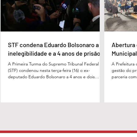
STF condena Eduardo Bolsonaro a
Abertura 
inelegibilidade e a 4 anos de prisão
Municipal
A Primeira Turma do Supremo Tribunal Federal
A Prefeitura
(STF) condenou nesta terça-feira (16) o ex-
gestão do pre
deputado Eduardo Bolsonaro a 4 anos e dois
parceria com
meses anos de prisão em regime semiaberto pelo
Turismo, sob
crime de coação no curso do processo. Cabe
Carvalho, rea
recurso contra a decisão. Além do tempo de
a apresentaç
prisão, o ex-deputado foi condenado a oito anos
Campeonato M
de inelegibilidade e à perda do cargo de escrivão
evento marco
da Polícia Federal. Por unanimidade, o colegiado
competição, 
concordou com a acusação apresentada pela
religiosas e 
Procuradoria-Geral da Repúb
fortalece