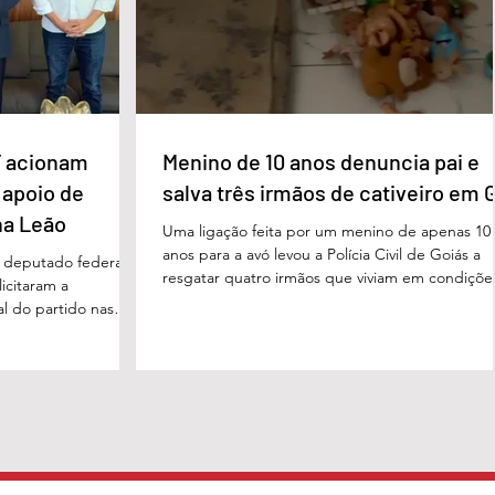
 acionam
Menino de 10 anos denuncia pai e
 apoio de
salva três irmãos de cativeiro em 
na Leão
Uma ligação feita por um menino de apenas 10
anos para a avó levou a Polícia Civil de Goiás a
m deputado federal
resgatar quatro irmãos que viviam em condiçõe
icitaram a
degradantes e sob constante vigilância do próp
al do partido nas
pai em Luziânia, no Entorno do Distrito Federal
. O pedido foi
caso foi descoberto na madrugada desta sexta-
acional do MDB,
feira (5/6), quando a criança conseguiu pedir
s do presidente
socorro à avó. Horas depois, voltou a ligar
Luiz, em defesa da
relatando a situação de sofrimento vivida por el
 tom conciliador
pelos irmãos, de 8, 6 e 4 anos. A denúncia mobi
cas com o ex-
o documento, obtido