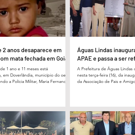
 com 11%, Luis Cesar Bueno (PT), com
fórum nasceu do desejo de of
educadores muito mais do q
e 2 anos desaparece em
Águas Lindas inaugur
com mata fechada em Goiás
APAE e passa a ser re
e 1 ano e 11 meses está
A Prefeitura de Águas Lindas 
, em Doverlândia, município do oeste
nesta terça-feira (16), da ina
do a Polícia Militar, Maria Fernanda
da Associação de Pais e Amigo
cha foi vista pela última vez na
considerada um marco históric
segunda-feira (15/6), na Fazenda Vale
toda a região do Entorno do Di
a zona rural, e até a manhã desta
entrega da unidade represen
16/6) não havia sido localizada. O Corpo
avanço nas políticas públicas 
 realiza buscas na região, que é de
especializada e atendimento mu
 e próxima ao Rio Paraíso. De acordo
pessoas com deficiência. A nov
 Vivaldo Alves da Silva Filho, da Polí
projetada para oferecer acolh