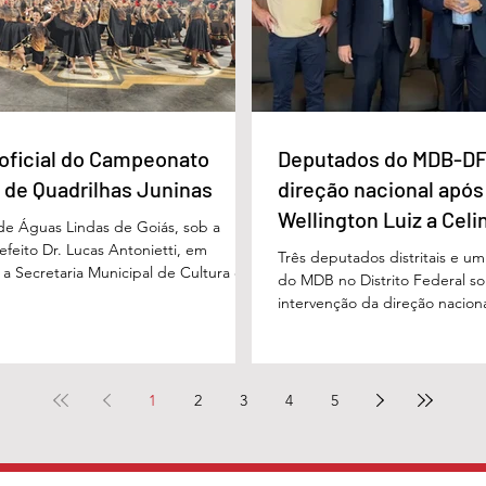
oficial do Campeonato
Deputados do MDB-DF
 de Quadrilhas Juninas
direção nacional após
Wellington Luiz a Celi
 de Águas Lindas de Goiás, sob a
feito Dr. Lucas Antonietti, em
Três deputados distritais e u
 a Secretaria Municipal de Cultura e
do MDB no Distrito Federal sol
 a gestão do secretário Wilson
intervenção da direção nacion
lizou na noite do último sábado (30/05)
decisões do diretório regional
ão demonstrativa de abertura do
encaminhado ao presidente n
unicipal de Quadrilhas Juninas. O
Baleia Rossi, após declaraçõe
u o início da programação oficial da
regional da sigla, Wellington 
1
2
3
4
5
que percorrerá diversas festividades
governadora Celina Leão e em
culturais ao longo do mês de junho,
diante das divergências políti
governador Ibaneis Rocha. N
pelo Metrópoles, os parlame