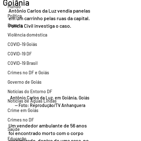
Goiânia
Mundo
Antônio Carlos da Luz vendia panelas 
Política
em um carrinho pelas ruas da capital. 
Esporte
Polícia Civil investiga o caso.
Violência doméstica
COVID-19 Goiás
COVID-19 DF
COVID-19 Brasil
Crimes no DF e Goiás
Governo de Goiás
Notícias do Entorno DF
Antônio Carlos da Luz, em Goiânia, Goiás 
Notícias de Águas Lindas
— Foto: Reprodução/TV Anhanguera
Crime em Goiás
Crimes no DF
Um vendedor ambulante de 56 anos 
Saúde
foi encontrado morto com o corpo 
Educação
carbonizado, dentro de uma casa, no 