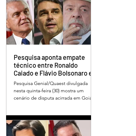
Pesquisa aponta Daniel
Marido é condena
Vilela na liderança da
30 anos por matar
disputa pelo Governo
esposa doente a 
de Goiás
em GO
Pesquisa aponta empate
técnico entre Ronaldo
Caiado e Flávio Bolsonaro em
Goiás
Pesquisa Genial/Quaest divulgada
nesta quinta-feira (30) mostra um
cenário de disputa acirrada em Goiás
para a Presidência da República. O ex-
governador Ronaldo Caiado (PSD)
aparece com 33% das intenções de
voto no primeiro turno, seguido pelo
senador Flávio Bolsonaro (PL), com