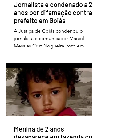
repousando, desferido pelo
Jornalista é condenado a 2
anos por difamação contra
prefeito em Goiás
A Justiça de Goiás condenou o
jornalista e comunicador Maniel
Messias Cruz Nogueira (foto em
destaque), conhecido como “Messias
da Gente”, a dois anos de detenção
pelo crime de difamação contra o ex-
prefeito de Edéia, José Wagner Neves
de Andrade. A sentença foi proferida
pelo juiz Hermes Pereira Vidigal, da
Vara Criminal da Comarca de Edéia. O
jornalista contesta a decisão e diz que
sofre perseguição. Apesar da
condenação, a pena será cumprida em
regime inicialmente aberto e
Menina de 2 anos
desaparece em fazenda com