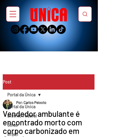
Post
Portal da Única
Por: Carlos Peixoto
Portal da Única
Vendedor ambulante é
Distrito Federal
encontrado morto com
Goiás
corpo carbonizado em
Brasil