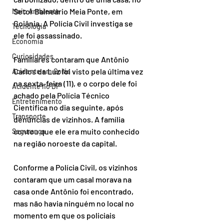
Setor Balneário Meia Ponte, em 
Meio Ambiente
Goiânia. A Polícia Civil investiga se 
Tecnologia
ele foi assassinado.
Economia
Curiosidades
Familiares contaram que Antônio 
Carlos da Luz foi visto pela última vez 
Acidente em Goiás
na sexta-feira (11), e o corpo dele foi 
Acidente no DF
achado pela Polícia Técnico 
Entretenimento
Científica no dia seguinte, após 
Transporte
denúncias de vizinhos. A família 
contou que ele era muito conhecido 
Segurança
na região noroeste da capital.
Conforme a Polícia Civil, os vizinhos 
contaram que um casal morava na 
casa onde Antônio foi encontrado, 
mas não havia ninguém no local no 
momento em que os policiais 