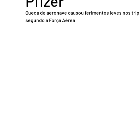
Pfizer
Acidente em Goiás
Acidente no DF
Entretenimento
Tra
Queda de aeronave causou ferimentos leves nos trip
segundo a Força Aérea