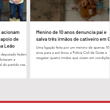
 acionam
Menino de 10 anos denuncia pai e
 apoio de
salva três irmãos de cativeiro em 
na Leão
Uma ligação feita por um menino de apenas 10
anos para a avó levou a Polícia Civil de Goiás a
m deputado federal
resgatar quatro irmãos que viviam em condiçõe
icitaram a
degradantes e sob constante vigilância do próp
al do partido nas
pai em Luziânia, no Entorno do Distrito Federal
. O pedido foi
caso foi descoberto na madrugada desta sexta-
acional do MDB,
feira (5/6), quando a criança conseguiu pedir
s do presidente
socorro à avó. Horas depois, voltou a ligar
Luiz, em defesa da
relatando a situação de sofrimento vivida por el
 tom conciliador
pelos irmãos, de 8, 6 e 4 anos. A denúncia mobi
cas com o ex-
o documento, obtido