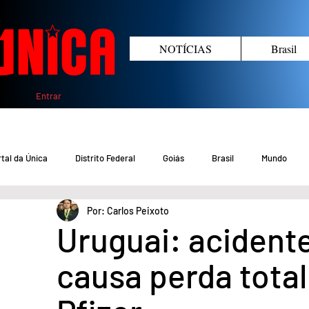
NOTÍCIAS
Brasil
Entrar
tal da Única
Distrito Federal
Goiás
Brasil
Mundo
Por: Carlos Peixoto
COVID-19 DF
COVID-19 Brasil
Crimes no DF e Goiás
Gover
Uruguai: acident
causa perda total
Crime em Goiás
Crimes no DF
Saúde
Educação
M