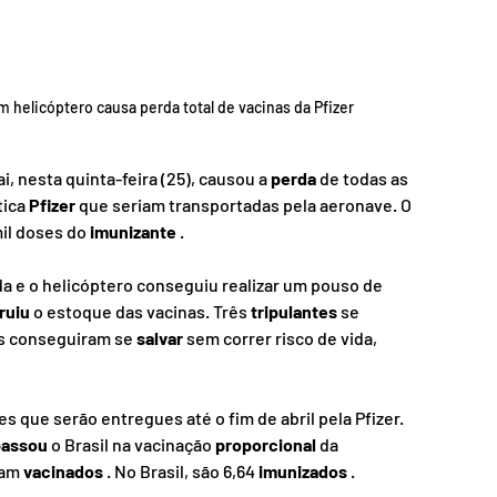
 helicóptero causa perda total de vacinas da Pfizer 
, nesta quinta-feira (25), causou a 
perda
 de todas as 
ica 
Pfizer
 que seriam transportadas pela aeronave. O 
il doses do 
imunizante
 .
da e o helicóptero conseguiu realizar um pouso de 
ruiu
 o estoque das vacinas. Três 
tripulantes
 se 
os conseguiram se 
salvar
 sem correr risco de vida, 
 que serão entregues até o fim de abril pela Pfizer. 
passou
 o Brasil na vacinação 
proporcional
 da 
ram 
vacinados
 . No Brasil, são 6,64 
imunizados
 .