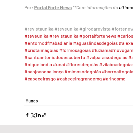
Por: 
Portal Forte News
 *
*Com informações do 
ultim
#revistaunika
#teveunika
#girodarevista
#fortene
#teveunika
#revistaunika
#portalfortenews
#carlo
#entornodf
#abadiania
#aguaslindasdegoias
#alexa
#cristalinagoias
#formosagoias
#luziania
#novogam
#santoantoniododescoberto
#valparaisodegoias
#a
#niquelandia
#unai
#floresdegoiás
#vilaboadegoia
#saojoaodaaliança
#mimosodegoiás
#barroaltogoi
#cabeceirasgo
#cabeceiragrandemg
#arinosmg
Mundo