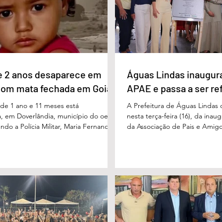
 com 11%, Luis Cesar Bueno (PT), com
fórum nasceu do desejo de of
educadores muito mais do q
e 2 anos desaparece em
Águas Lindas inaugur
com mata fechada em Goiás
APAE e passa a ser re
e 1 ano e 11 meses está
A Prefeitura de Águas Lindas 
, em Doverlândia, município do oeste
nesta terça-feira (16), da ina
do a Polícia Militar, Maria Fernanda
da Associação de Pais e Amigo
cha foi vista pela última vez na
considerada um marco históric
segunda-feira (15/6), na Fazenda Vale
toda a região do Entorno do Di
a zona rural, e até a manhã desta
entrega da unidade represen
16/6) não havia sido localizada. O Corpo
avanço nas políticas públicas 
 realiza buscas na região, que é de
especializada e atendimento mu
 e próxima ao Rio Paraíso. De acordo
pessoas com deficiência. A nov
 Vivaldo Alves da Silva Filho, da Polí
projetada para oferecer acolh