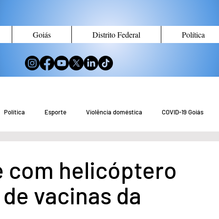
Goiás
Distrito Federal
Política
Política
Esporte
Violência doméstica
COVID-19 Goiás
no de Goiás
Notícias do Entorno DF
Notícias de Águas Lindas
e com helicóptero
 de vacinas da
eio Ambiente
Tecnologia
Economia
Curiosidades