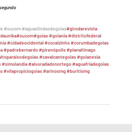
osegundo
ws
#sucom
#aguaslindasdegoias
#girodarevista
sdaunika
#sucom
#goias
#goiania
#distritofederal
nia
#cidadeocidental
#cocalzinho
#corumbadegoias
a
#padrebernardo
#pirenópolis
#planaltinago
ltoparaisodegoias
#cavalcantegoias
#goianesia
s
#simolandia
#alvoradadonortego
#aguafriadegoias
as
#vilapropiciogoias
#arinosmg
#buritismg