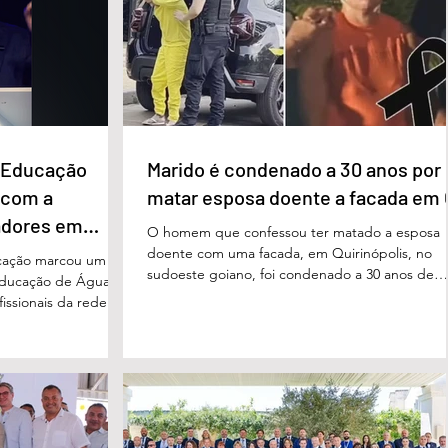
e Educação
Marido é condenado a 30 anos por
 com a
matar esposa doente a facada em
adores em
O homem que confessou ter matado a esposa
doente com uma facada, em Quirinópolis, no
cação marcou um
sudoeste goiano, foi condenado a 30 anos de
educação de Águas
prisão por femicídio qualificado. O crime ocorr
issionais da rede
em outubro de 2025, na casa do casal. À época
eparado para
Cléria Rosa de Moraes se recuperava de um
xão, troca de
Acidente Vascular Cerebral (AVC) e estava em
aqueles que exercem
condição de fragilidade física. De acordo com o
ação das futuras
processo, Cléria foi morta com um único golpe
 secretário municipal
faca no pescoço, enquanto estava no quarto
ra, destacou que o
repousando, desferido pelo