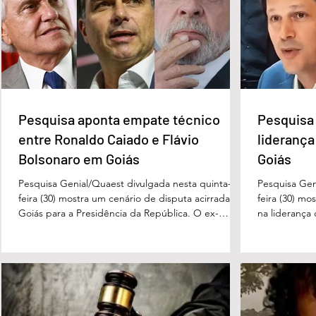
Trump recua e aceita
Trump amplia r
suspender ataques ao Irã por
contra Irã e mi
duas semanas
petróleo
Pesquisa aponta empate técnico
Pesquisa 
entre Ronaldo Caiado e Flávio
liderança
Bolsonaro em Goiás
Goiás
Pesquisa Genial/Quaest divulgada nesta quinta-
Pesquisa Gen
feira (30) mostra um cenário de disputa acirrada em
feira (30) mo
Goiás para a Presidência da República. O ex-
na liderança
governador Ronaldo Caiado (PSD) aparece com
tanto nas in
33% das intenções de voto no primeiro turno,
quanto em u
seguido pelo senador Flávio Bolsonaro (PL), com
turno. No ce
27%. Considerando a margem de erro de três
turno, Danie
pontos percentuais, os dois estão em empate
de voto, seg
técnico. Na terceira colocação está o presidente
Perillo (PSD