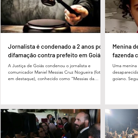
Luiz Inácio Lula da Silva (PT), com 23% das
Morais (PL),
intenções de voto. Os
3%, e
Jornalista é condenado a 2 anos por
Menina d
difamação contra prefeito em Goiás
fazenda 
A Justiça de Goiás condenou o jornalista e
Uma menina d
comunicador Maniel Messias Cruz Nogueira (foto
desaparecida
em destaque), conhecido como “Messias da
goiano. Segun
Gente”, a dois anos de detenção pelo crime de
Cândido da Ro
difamação contra o ex-prefeito de Edéia, José
manhã dessa 
Wagner Neves de Andrade. A sentença foi
do Paraíso, n
proferida pelo juiz Hermes Pereira Vidigal, da Vara
terça-feira (
Criminal da Comarca de Edéia. O jornalista
de Bombeiros
contesta a decisão e diz que sofre perseguição.
mata fechada
Apesar da condenação, a pena será cumprida em
com o tenente
regime inicialmente aberto e