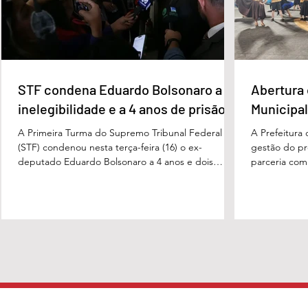
STF condena Eduardo Bolsonaro a
Abertura 
inelegibilidade e a 4 anos de prisão
Municipal
A Primeira Turma do Supremo Tribunal Federal
A Prefeitura
(STF) condenou nesta terça-feira (16) o ex-
gestão do pre
deputado Eduardo Bolsonaro a 4 anos e dois
parceria com
meses anos de prisão em regime semiaberto pelo
Turismo, sob
crime de coação no curso do processo. Cabe
Carvalho, rea
recurso contra a decisão. Além do tempo de
a apresentaç
prisão, o ex-deputado foi condenado a oito anos
Campeonato M
de inelegibilidade e à perda do cargo de escrivão
evento marco
da Polícia Federal. Por unanimidade, o colegiado
competição, 
concordou com a acusação apresentada pela
religiosas e 
Procuradoria-Geral da Repúb
fortalece