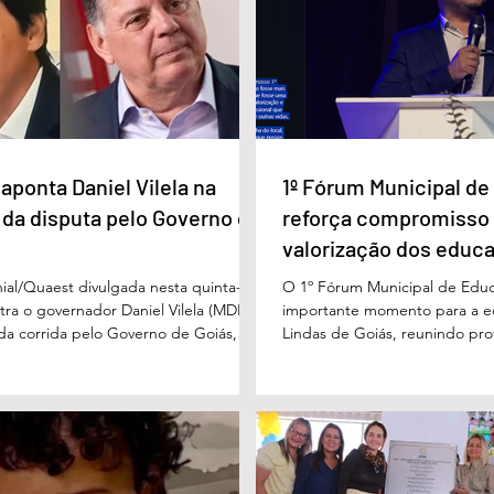
etórica bélica
Ativista brasileiro é
nimiza alta do
deportado da Argentina por
ordem de Milei
aponta Daniel Vilela na
1º Fórum Municipal d
 da disputa pelo Governo de
reforça compromisso
valorização dos educ
Águas Lindas
ial/Quaest divulgada nesta quinta-
O 1º Fórum Municipal de Edu
stra o governador Daniel Vilela (MDB)
importante momento para a 
 da corrida pelo Governo de Goiás,
Lindas de Goiás, reunindo prof
tenções de voto para o primeiro turno
municipal em um ambiente pr
ma eventual disputa de segundo
promover conhecimento, refle
nário estimulado para o primeiro
experiências e valorização d
l Vilela aparece com 37% das intenções
um papel fundamental na form
uido pelo ex-governador Marconi
gerações. Durante o evento, o
B), com 21%. Em seguida estão Wilder
de Educação, Denildson Olivei