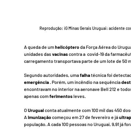
Reprodução: iG Minas Gerais Uruguai: acidente com
A queda de um 
helicóptero
 da Força Aérea do Uruguai
unidades das 
vacinas
 contra a  covid-19 da farmacêut
carregamento transportava parte de um lote de 50 m
Segundo autoridades, uma 
falha
 técnica foi detecta
emergência
 . Porém, um incêndio na sequência 
dest
encontravam no interior na aeronave Bell 212 e tod
apenas com 
ferimentos
 leves.
O 
Uruguai
 conta atualmente com 100 mil das 450 doses
A 
imunização
 começou em 27 de fevereiro e já 
ultra
população. A cada 100 pessoas no Uruguai, 9,91 já fo