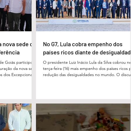
erecer aos
ue um
a nova sede da
No G7, Lula cobra empenho dos
ferência
países ricos diante de desigualda
de Goiás participou,
O presidente Luiz Inácio Lula da Silva cobrou n
uguração da nova sede
terça-feira (16) mais empenho dos países ricos 
s dos Excepcionais,
redução das desigualdades no mundo. O discu
o para o município e
foi feito em Évian, na França, durante a Cúpula
strito Federal. A
g7, que reúne as principais economias do mun
ta um importante
De acordo com o presidente, a desigualdade
de inclusão, educação
entre países ricos e pobres tem aumentado. “
ltidisciplinar às
desafios se multiplicam, mas a solidariedade
a estrutura foi
internacional encolhe. A distância que separa a
imento, dese
prosperidade de Évian da realidade enfrentada