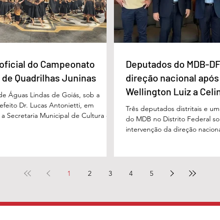
oficial do Campeonato
Deputados do MDB-DF
 de Quadrilhas Juninas
direção nacional após
Wellington Luiz a Celi
 de Águas Lindas de Goiás, sob a
feito Dr. Lucas Antonietti, em
Três deputados distritais e u
 a Secretaria Municipal de Cultura e
do MDB no Distrito Federal sol
 a gestão do secretário Wilson
intervenção da direção nacion
lizou na noite do último sábado (30/05)
decisões do diretório regional
ão demonstrativa de abertura do
encaminhado ao presidente n
unicipal de Quadrilhas Juninas. O
Baleia Rossi, após declaraçõe
u o início da programação oficial da
regional da sigla, Wellington 
1
2
3
4
5
que percorrerá diversas festividades
governadora Celina Leão e em
culturais ao longo do mês de junho,
diante das divergências políti
governador Ibaneis Rocha. N
pelo Metrópoles, os parlame