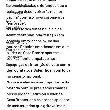
acionário Nasdaq e defendeu que o 
Meio Ambiente
país deve desenvolver “a melhor 
Tecnologia
vacina” contra o novo coronavírus 
Economia
“em breve”.
Curiosidades
As falas foram feitas no início da 
noite desta segunda-feira (17) em 
Acidente em Goiás
comício em Wisconsin, um dos 
Acidente no DF
poucos Estados americanos em que 
Entretenimento
o líder da Casa Branca aparece 
Transporte
tecnicamente empatado nas 
pesquisas de intenção de voto com o 
Segurança
democrata Joe Biden, líder com folga 
no cenário nacional.
“Essa é a eleição mais importante da 
história porque precisamos manter 
nosso legado”, afirmou o líder da 
Casa Branca, sob calorosos aplausos 
de uma multidão que gritava “mais 