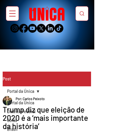
Post
Portal da Única
Por: Carlos Peixoto
Portal da Única
Trump diz que eleição de
Distrito Federal
2020 é a ‘mais importante
Goiás
da história’
Brasil