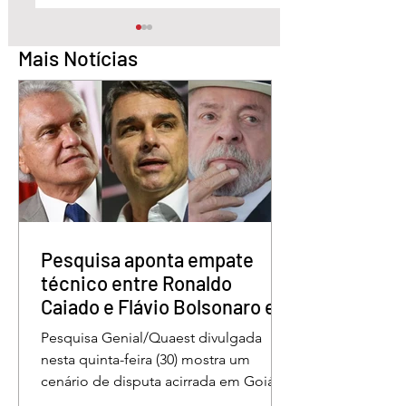
Mais Notícias
Trump amplia retórica
Ativista brasileiro
bélica contra Irã e
deportado da Arg
minimiza alta do
por ordem de Mile
petróleo
Pesquisa aponta empate
técnico entre Ronaldo
Caiado e Flávio Bolsonaro em
Goiás
Pesquisa Genial/Quaest divulgada
nesta quinta-feira (30) mostra um
cenário de disputa acirrada em Goiás
para a Presidência da República. O ex-