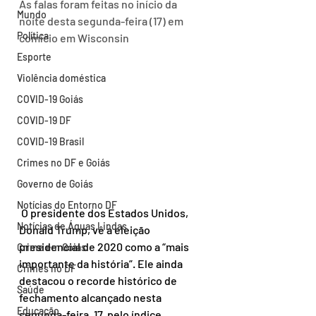
As falas foram feitas no início da 
Mundo
noite desta segunda-feira (17) em 
Política
comício em Wisconsin
Esporte
Violência doméstica
COVID-19 Goiás
COVID-19 DF
COVID-19 Brasil
Crimes no DF e Goiás
Governo de Goiás
Notícias do Entorno DF
 O presidente dos Estados Unidos, 
Notícias de Águas Lindas
Donald Trump, vê a eleição 
presidencial de 2020 como a “mais 
Crime em Goiás
importante da história”. Ele ainda 
Crimes no DF
destacou o recorde histórico de 
Saúde
fechamento alcançado nesta 
Educação
segunda-feira, 17, pelo índice 