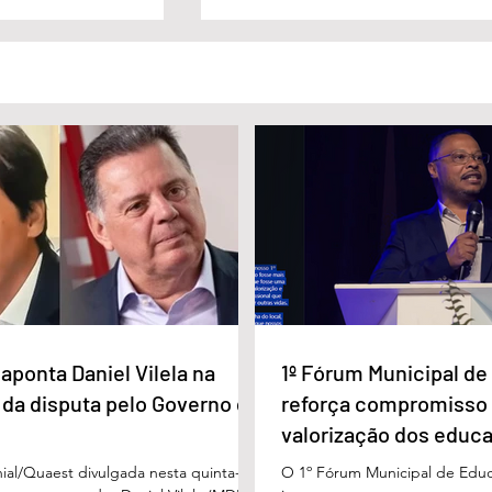
lista Carlos
Câmara Legislativa do Distrito
nageado pela
Federal homenagea os
a Imprensa
jornalistas no Dia da Imprensa
aponta Daniel Vilela na
1º Fórum Municipal d
 da disputa pelo Governo de
reforça compromisso
valorização dos educ
Águas Lindas
ial/Quaest divulgada nesta quinta-
O 1º Fórum Municipal de Edu