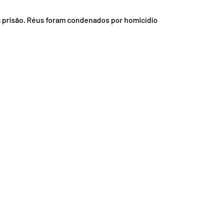
nsporte
Segurança
da prisão. Réus foram condenados por homicídio 