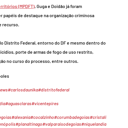
erritórios (MPDFT)
, Guga e Doidão já foram 
er papéis de destaque na organização criminosa 
 recurso.
o Distrito Federal, entorno do DF e mesmo dentro do 
cídios, porte de armas de fogo de uso restrito, 
ção no curso do processo, entre outros.
oles  
news
#carlosdaunika
#distritofederal
dia
#aguasclaras
#vicentepires
egoias
#alexania
#cocalzinho
#corumbadegoias
#cristali
enópolis
#planaltinago
#valparaisodegoias
#niquelandia