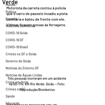
Verde
Mundo
Motorista da carreta contou à polícia 
Política
que o carro de passeio invadiu a pista 
Esporte
contrária e bateu de frente com ele. 
Vítimas ficaram presas às ferragens.
Violência doméstica
COVID-19 Goiás
COVID-19 DF
COVID-19 Brasil
Crimes no DF e Goiás
Governo de Goiás
Notícias do Entorno DF
Notícias de Águas Lindas
Três pessoas morreram em um acidente 
Crime em Goiás
na GO-174, em Rio Verde, Goiás — Foto: 
Crimes no DF
Reprodução/Bombeiros
Saúde
Educação
Três pessoas morreram em um 