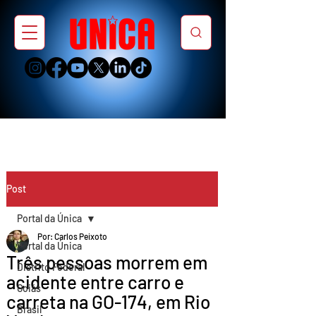
Post
Portal da Única
Por: Carlos Peixoto
Portal da Única
Três pessoas morrem em
Distrito Federal
acidente entre carro e
Goiás
carreta na GO-174, em Rio
Brasil