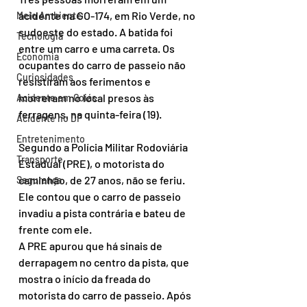
acidente na GO-174, em Rio Verde, no 
Meio Ambiente
sudoeste do estado. A batida foi 
Tecnologia
entre um carro e uma carreta. Os 
Economia
ocupantes do carro de passeio não 
Curiosidades
resistiram aos ferimentos e 
morreram no local presos às 
Acidente em Goiás
ferragens, na quinta-feira (19).
Acidente no DF
Entretenimento
Segundo a Polícia Militar Rodoviária 
Transporte
Estadual (PRE), o motorista do 
caminhão, de 27 anos, não se feriu. 
Segurança
Ele contou que o carro de passeio 
invadiu a pista contrária e bateu de 
frente com ele.
A PRE apurou que há sinais de 
derrapagem no centro da pista, que 
mostra o início da freada do 
motorista do carro de passeio. Após 