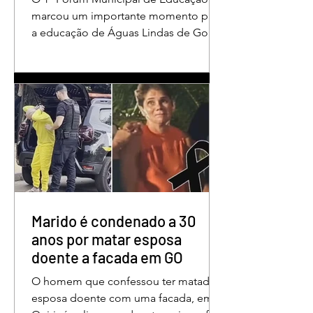
em Águas Lindas
marcou um importante momento para
a educação de Águas Lindas de Goiás,
reunindo profissionais da rede
municipal em um ambiente preparado
para promover conhecimento,
reflexão, troca de experiências e
valorização daqueles que exercem um
papel fundamental na formação das
futuras gerações. Durante o evento, o
secretário municipal de Educação,
Denildson Oliveira, destacou que o
fórum nasceu do desejo de oferecer
aos educadores muito mais do que
Marido é condenado a 30
um
anos por matar esposa
doente a facada em GO
O homem que confessou ter matado a
esposa doente com uma facada, em