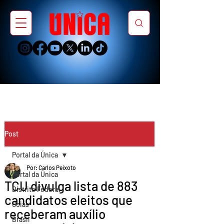
Post
Portal da Única
Por: Carlos Peixoto
Portal da Única
TCU divulga lista de 883
Distrito Federal
candidatos eleitos que
Goiás
receberam auxílio
Brasil