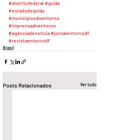
#distritofederal
#goiás
#estadodegoiás
#municípiosdoentorno
#imprensadoentorno
#agênciadenotícia
#jornalentornodf
#revistaentornodf
Brasil
Posts Relacionados
Ver tudo