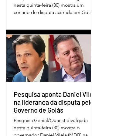
nesta quinta-feira (30) mostra um
cenário de disputa acirrada em Goiás
para a Presidência da República. O ex-
governador Ronaldo Caiado (PSD)
aparece com 33% das intenções de
voto no primeiro turno, seguido pelo
senador Flávio Bolsonaro (PL), com
27%. Considerando a margem de erro
de três pontos percentuais, os dois
estão em empate técnico. Na terceira
colocação está o presidente Luiz
Inácio Lula da Silva (PT), com 23% das
intenções de voto. Os
Pesquisa aponta Daniel Vilela
na liderança da disputa pelo
Governo de Goiás
Pesquisa Genial/Quaest divulgada
nesta quinta-feira (30) mostra o
governador Daniel Vilela (MDB) na