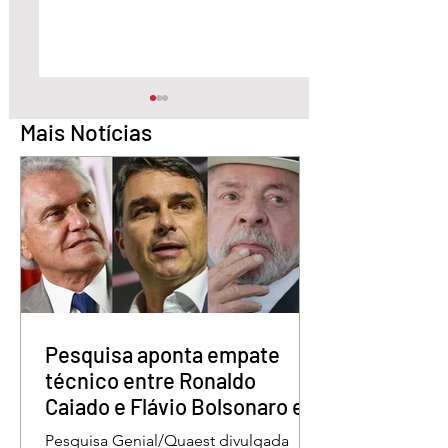
Mais Notícias
STF condena Eduardo
Lula sanciona lei 
Bolsonaro a
garante renovaçã
inelegibilidade e a 4
automática da CN
anos de prisão
Pesquisa aponta empate
técnico entre Ronaldo
Caiado e Flávio Bolsonaro em
Goiás
Pesquisa Genial/Quaest divulgada