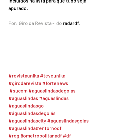
incluídos na lista para que tudo seja 
apurado.
Por: Giro da Revista -  do 
radardf
.
#revistaunika
#teveunika
#girodarevista
#fortenews
#sucom
#aguaslindasdegoias
#aguaslindas
#águaslindas
#aguaslindasgo
#águaslindasdegoiás
#aguaslindascity
#aguaslindasgoias
#aguaslinda
#entornodf
#regiãometropolitanadf
#df