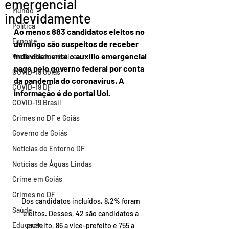
emergencial
Mundo
indevidamente
Política
Ao menos 883 candidatos eleitos no 
Esporte
domingo são suspeitos de receber 
indevidamente o auxílio emergencial 
Violência doméstica
pago pelo governo federal por conta 
COVID-19 Goiás
da pandemia do coronavírus. A 
COVID-19 DF
informação é do portal Uol.
COVID-19 Brasil
Crimes no DF e Goiás
Governo de Goiás
Notícias do Entorno DF
Notícias de Águas Lindas
Crime em Goiás
Crimes no DF
Dos candidatos incluídos, 8,2% foram 
Saúde
eleitos. Desses, 42 são candidatos a 
Educação
prefeito, 86 a vice-prefeito e 755 a 