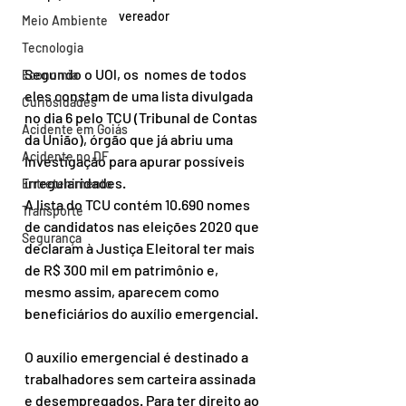
vereador
Meio Ambiente
Tecnologia
Segundo o UOl, os  nomes de todos 
Economia
eles constam de uma lista divulgada 
Curiosidades
no dia 6 pelo TCU (Tribunal de Contas 
Acidente em Goiás
da União), órgão que já abriu uma 
Acidente no DF
investigação para apurar possíveis 
irregularidades.
Entretenimento
A lista do TCU contém 10.690 nomes 
Transporte
de candidatos nas eleições 2020 que 
Segurança
declaram à Justiça Eleitoral ter mais 
de R$ 300 mil em patrimônio e, 
mesmo assim, aparecem como 
beneficiários do auxílio emergencial.
O auxílio emergencial é destinado a 
trabalhadores sem carteira assinada 
e desempregados. Para ter direito ao 