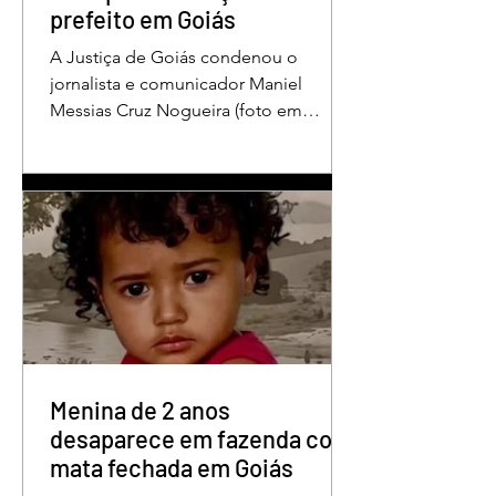
prefeito em Goiás
A Justiça de Goiás condenou o
jornalista e comunicador Maniel
Messias Cruz Nogueira (foto em
destaque), conhecido como “Messias
da Gente”, a dois anos de detenção
pelo crime de difamação contra o ex-
prefeito de Edéia, José Wagner Neves
de Andrade. A sentença foi proferida
pelo juiz Hermes Pereira Vidigal, da
Vara Criminal da Comarca de Edéia. O
jornalista contesta a decisão e diz que
sofre perseguição. Apesar da
condenação, a pena será cumprida em
regime inicialmente aberto e
Menina de 2 anos
desaparece em fazenda com
mata fechada em Goiás