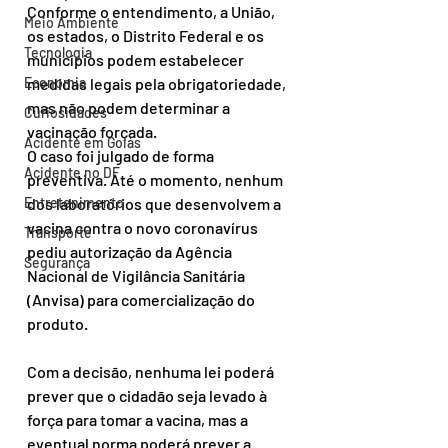
Conforme o entendimento, a União, 
Meio Ambiente
os estados, o Distrito Federal e os 
Tecnologia
municípios podem estabelecer 
medidas legais pela obrigatoriedade, 
Economia
mas não podem determinar a 
Curiosidades
vacinação forçada. 
Acidente em Goiás
O caso foi julgado de forma 
Acidente no DF
preventiva. Até o momento, nenhum 
dos laboratórios que desenvolvem a 
Entretenimento
vacina contra o novo coronavírus 
Transporte
pediu autorização da Agência 
Segurança
Nacional de Vigilância Sanitária 
(Anvisa) para comercialização do 
produto. 
Com a decisão, nenhuma lei poderá 
prever que o cidadão seja levado à 
força para tomar a vacina, mas a 
eventual norma poderá prever a 