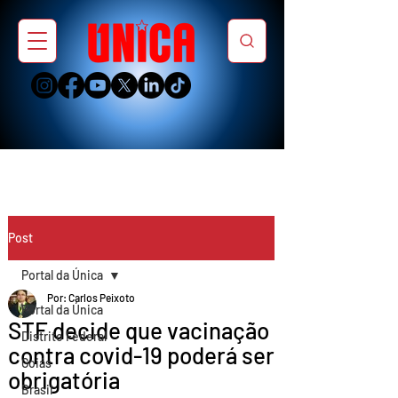
Post
Portal da Única
Por: Carlos Peixoto
Portal da Única
STF decide que vacinação
Distrito Federal
contra covid-19 poderá ser
Goiás
obrigatória
Brasil