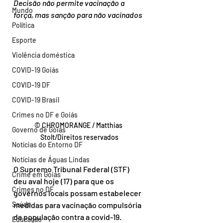
Decisão não permite vacinação a 
Mundo
força, mas sanção para não vacinados
Política
Esporte
Violência doméstica
COVID-19 Goiás
COVID-19 DF
COVID-19 Brasil
Crimes no DF e Goiás
© CHROMORANGE / Matthias 
Governo de Goiás
Stolt/Direitos reservados
Notícias do Entorno DF
Notícias de Águas Lindas
O Supremo Tribunal Federal (STF) 
Crime em Goiás
deu aval hoje (17) para que os 
Crimes no DF
governos locais possam estabelecer 
medidas para vacinação compulsória 
Saúde
da população contra a covid-19. 
Educação