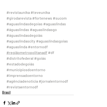
#revistaunika
#teveunika
#girodarevista
#fortenews
#sucom
#aguaslindasdegoias
#aguaslindas
#águaslindas
#aguaslindasgo
#águaslindasdegoiás
#aguaslindascity
#aguaslindasgoias
#aguaslinda
#entornodf
#regiãometropolitanadf
#df
#distritofederal
#goiás
#estadodegoiás
#municípiosdoentorno
#imprensadoentorno
#agênciadenotícia
#jornalentornodf
#revistaentornodf
Brasil