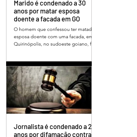
aos educadores muito mais do que
Marido é condenado a 30
um
anos por matar esposa
doente a facada em GO
O homem que confessou ter matado a
esposa doente com uma facada, em
Quirinópolis, no sudoeste goiano, foi
condenado a 30 anos de prisão por
femicídio qualificado. O crime ocorreu
em outubro de 2025, na casa do casal.
À época, Cléria Rosa de Moraes se
recuperava de um Acidente Vascular
Cerebral (AVC) e estava em condição
de fragilidade física. De acordo com o
processo, Cléria foi morta com um
único golpe de faca no pescoço,
enquanto estava no quarto
repousando, desferido pelo
Jornalista é condenado a 2
anos por difamação contra