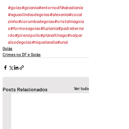
#goias
#goiania
#entornodf
#abadiania
#aguaslindasdegoias
#alexania
#cocal
zinho
#corumbadegoias
#cristalinagoia
s
#formosagoias
#luziania
#padreberna
rdo
#pirenópolis
#planaltinago
#valpar
aisodegoias
#niquelandia
#unai
Goiás
Crimes no DF e Goiás
Posts Relacionados
Ver tudo