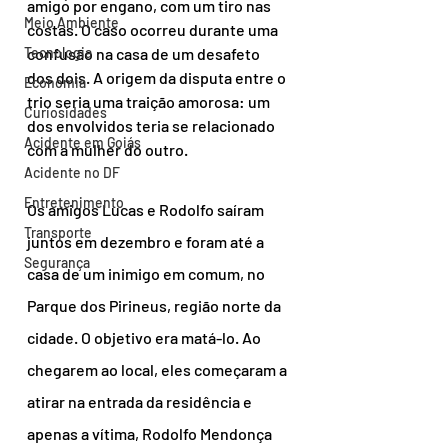
amigo por engano, com um tiro nas 
Meio Ambiente
costas. O caso ocorreu durante uma 
Tecnologia
confusão na casa de um desafeto 
dos dois. A origem da disputa entre o 
Economia
trio seria uma traição amorosa: um 
Curiosidades
dos envolvidos teria se relacionado 
Acidente em Goiás
com a mulher do outro.
Acidente no DF
Entretenimento
Os amigos Lucas e Rodolfo saíram 
Transporte
juntos em dezembro e foram até a 
Segurança
casa de um inimigo em comum, no 
Parque dos Pirineus, região norte da 
cidade. O objetivo era matá-lo. Ao 
chegarem ao local, eles começaram a 
atirar na entrada da residência e 
apenas a vítima, Rodolfo Mendonça 