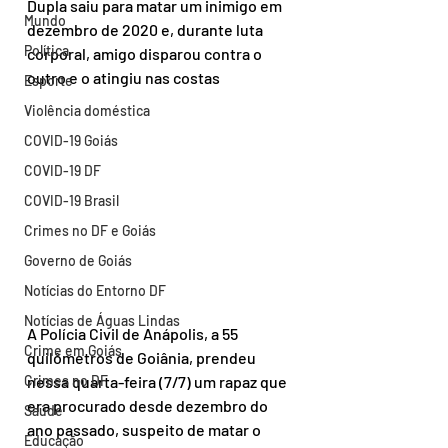
Dupla saiu para matar um inimigo em 
Mundo
dezembro de 2020 e, durante luta 
Política
corporal, amigo disparou contra o 
outro e o atingiu nas costas
Esporte
Violência doméstica
COVID-19 Goiás
COVID-19 DF
COVID-19 Brasil
Crimes no DF e Goiás
Governo de Goiás
Notícias do Entorno DF
Notícias de Águas Lindas
A Polícia Civil de Anápolis, a 55 
Crime em Goiás
quilômetros de Goiânia, prendeu 
Crimes no DF
nessa quarta-feira (7/7) um rapaz que 
era procurado desde dezembro do 
Saúde
ano passado, suspeito de matar o 
Educação