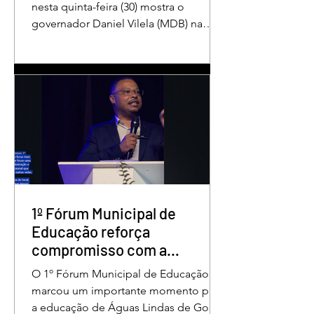
nesta quinta-feira (30) mostra o
governador Daniel Vilela (MDB) na
liderança da corrida pelo Governo de
Goiás, tanto nas intenções de voto
para o primeiro turno quanto em uma
eventual disputa de segundo turno.
No cenário estimulado para o primeiro
turno, Daniel Vilela aparece com 37%
das intenções de voto, seguido pelo
ex-governador Marconi Perillo (PSDB),
com 21%. Em seguida estão Wilder
Morais (PL), com 11%, Luis Cesar
Bueno (PT), com 3%, e
1º Fórum Municipal de
Educação reforça
compromisso com a
valorização dos educadores
O 1º Fórum Municipal de Educação
em Águas Lindas
marcou um importante momento para
a educação de Águas Lindas de Goiás,