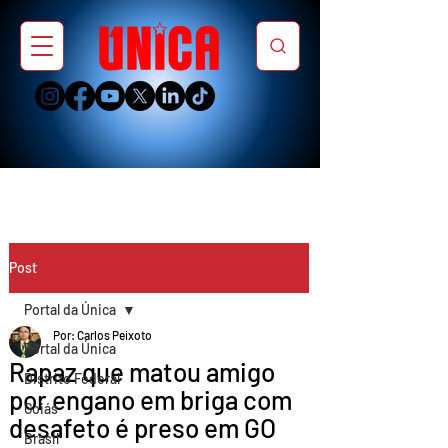
Post
Portal da Única
Por: Carlos Peixoto
Portal da Única
Rapaz que matou amigo
Distrito Federal
por engano em briga com
Goiás
desafeto é preso em GO
Brasil