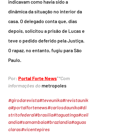
indicavam como havia sido a 
dinâmica da situação no interior da 
casa. O delegado conta que, dias 
depois, solicitou a prisão de Lucas e 
teve o pedido deferido pela Justiça. 
O rapaz, no entanto, fugiu para São 
Paulo.
Por: 
Portal Forte News
*
*Com 
informações do 
metropoles
#girodarevista
#teveunika
#revistaunik
a
#portalfortenews
#carlosdaunika
#di
stritofederal
#brasília
#taguatinga
#ceil
andia
#samambaia
#brazlandia
#aguas
claras
#vicentepires