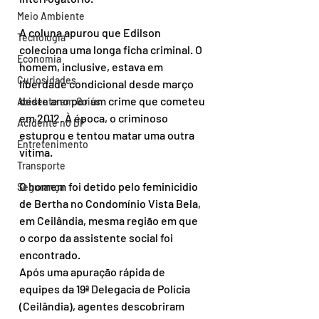
Meio Ambiente
A coluna apurou que Edilson 
Tecnologia
coleciona uma longa ficha criminal. O 
Economia
homem, inclusive, estava em 
Curiosidades
liberdade condicional desde março 
deste ano por um crime que cometeu 
Acidente em Goiás
em 2012. À época, o criminoso 
Acidente no DF
estuprou e tentou matar uma outra 
Entretenimento
vítima.
Transporte
O homem foi detido pelo feminicidio 
Segurança
de Bertha no Condomínio Vista Bela, 
em Ceilândia, mesma região em que 
o corpo da assistente social foi 
encontrado.
Após uma apuração rápida de 
equipes da 19ª Delegacia de Polícia 
(Ceilândia), agentes descobriram 