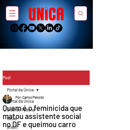
Post
Portal da Única
Por: Carlos Peixoto
Portal da Única
Quem é o feminicida que
Distrito Federal
matou assistente social
Goiás
no DF e queimou carro
Brasil