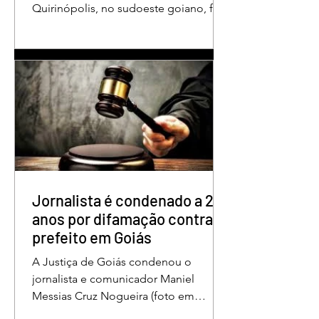
Quirinópolis, no sudoeste goiano, foi
condenado a 30 anos de prisão por
femicídio qualificado. O crime ocorreu
em outubro de 2025, na casa do casal.
À época, Cléria Rosa de Moraes se
recuperava de um Acidente Vascular
Cerebral (AVC) e estava em condição
de fragilidade física. De acordo com o
processo, Cléria foi morta com um
único golpe de faca no pescoço,
enquanto estava no quarto
repousando, desferido pelo
Jornalista é condenado a 2
anos por difamação contra
prefeito em Goiás
A Justiça de Goiás condenou o
jornalista e comunicador Maniel
Messias Cruz Nogueira (foto em
destaque), conhecido como “Messias