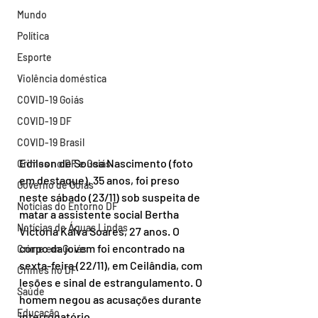
Mundo
Política
Esporte
Violência doméstica
COVID-19 Goiás
COVID-19 DF
COVID-19 Brasil
Edilson de Sousa Nascimento (foto 
Crimes no DF e Goiás
em destaque), 35 anos, foi preso 
Governo de Goiás
neste sábado (23/11) sob suspeita de 
Notícias do Entorno DF
matar a assistente social Bertha 
Notícias de Águas Lindas
Victoria Kalva Soares, 27 anos. O 
corpo da jovem foi encontrado na 
Crime em Goiás
sexta-feira (22/11), em Ceilândia, com 
Crimes no DF
lesões e sinal de estrangulamento. O 
Saúde
homem negou as acusações durante 
Educação
interrogatório.