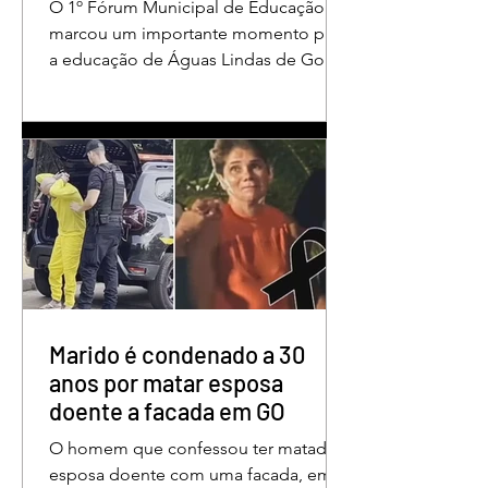
O 1º Fórum Municipal de Educação
em Águas Lindas
marcou um importante momento para
a educação de Águas Lindas de Goiás,
reunindo profissionais da rede
municipal em um ambiente preparado
para promover conhecimento,
reflexão, troca de experiências e
valorização daqueles que exercem um
papel fundamental na formação das
futuras gerações. Durante o evento, o
secretário municipal de Educação,
Denildson Oliveira, destacou que o
fórum nasceu do desejo de oferecer
aos educadores muito mais do que
Marido é condenado a 30
um
anos por matar esposa
doente a facada em GO
O homem que confessou ter matado a
esposa doente com uma facada, em