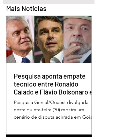
Mais Notícias
Pesquisa aponta Daniel
Marido é condena
Vilela na liderança da
30 anos por matar
disputa pelo Governo
esposa doente a 
de Goiás
em GO
Pesquisa aponta empate
técnico entre Ronaldo
Caiado e Flávio Bolsonaro em
Goiás
Pesquisa Genial/Quaest divulgada
nesta quinta-feira (30) mostra um
cenário de disputa acirrada em Goiás
para a Presidência da República. O ex-
governador Ronaldo Caiado (PSD)