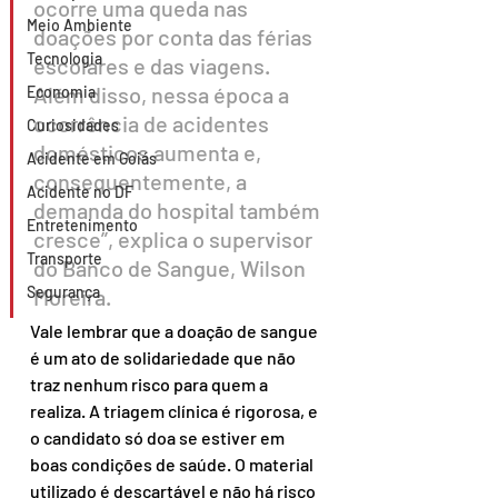
ocorre uma queda nas 
Meio Ambiente
doações por conta das férias 
Tecnologia
escolares e das viagens. 
Além disso, nessa época a 
Economia
ocorrência de acidentes 
Curiosidades
domésticos aumenta e, 
Acidente em Goiás
consequentemente, a 
Acidente no DF
demanda do hospital também 
Entretenimento
cresce”, explica o supervisor 
Transporte
do Banco de Sangue, Wilson 
Segurança
Moreira.
Vale lembrar que a doação de sangue 
é um ato de solidariedade que não 
traz nenhum risco para quem a 
realiza. A triagem clínica é rigorosa, e 
o candidato só doa se estiver em 
boas condições de saúde. O material 
utilizado é descartável e não há risco 