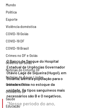
Mundo
Política
Esporte
Violência doméstica
COVID-19 Goiás
COVID-19 DF
COVID-19 Brasil
Crimes no DF e Goiás
O Banco de Sangue do Hospital 
Governo de Goiás
Estadual de Urgências Governador 
Notícias do Entorno DF
Otávio Lage de Siqueira (Hugol), em 
Notícias de Águas Lindas
Goiânia, alerta a população para o 
estado crítico no estoque da 
Crime em Goiás
unidade. Os tipos sanguíneos mais 
Crimes no DF
necessários são B e O negativos.
Saúde
“Nesse período do ano, 
Educação