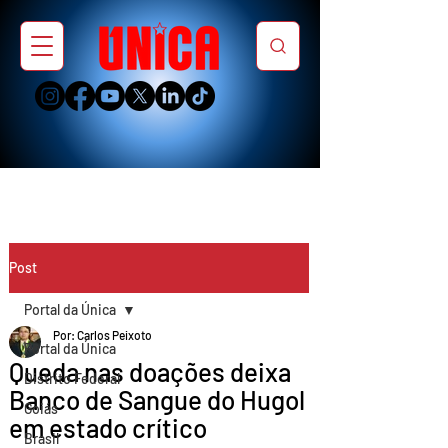
Post
Portal da Única
Por: Carlos Peixoto
Portal da Única
Queda nas doações deixa
Distrito Federal
Banco de Sangue do Hugol
Goiás
em estado crítico
Brasil