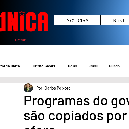
NOTÍCIAS
Brasil
Entrar
tal da Única
Distrito Federal
Goiás
Brasil
Mundo
Por: Carlos Peixoto
COVID-19 DF
COVID-19 Brasil
Crimes no DF e Goiás
Gover
Programas do gov
são copiados por 
Crime em Goiás
Crimes no DF
Saúde
Educação
M