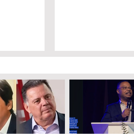
a Daniel Vilela
Marido é condenado a 30 anos
a disputa pelo
por matar esposa doente a
iás
facada em GO