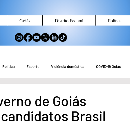
Goiás
Distrito Federal
Política
Política
Esporte
Violência doméstica
COVID-19 Goiás
no de Goiás
Notícias do Entorno DF
Notícias de Águas Lindas
erno de Goiás
candidatos Brasil
eio Ambiente
Tecnologia
Economia
Curiosidades