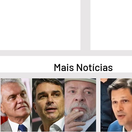
Mais Notícias
Pesquisa aponta empate
Pesquisa apont
técnico entre Ronaldo Caiado
na liderança d
e Flávio Bolsonaro em Goiás
Governo de Go