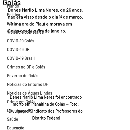
Goiás
Mundo
Denes Marlio Lima Neres, de 26 anos, 
Política
não era visto desde o dia 1º de março. 
Esporte
Vítima era do Piauí e morava em 
Goiás desde o fim de janeiro.
Violência doméstica
COVID-19 Goiás
COVID-19 DF
COVID-19 Brasil
Crimes no DF e Goiás
Governo de Goiás
Notícias do Entorno DF
Notícias de Águas Lindas
Denes Marlio Lima Neres foi encontrado 
Crime em Goiás
morto em Planaltina de Goiás — Foto: 
Crimes no DF
Divulgação/Sindicato dos Professores do 
Distrito Federal
Saúde
Educação