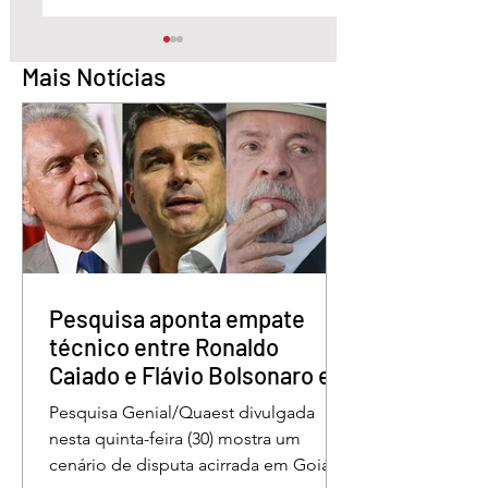
Mais Notícias
Pesquisa aponta Daniel
Marido é condena
Vilela na liderança da
30 anos por matar
disputa pelo Governo
esposa doente a 
de Goiás
em GO
Pesquisa aponta empate
técnico entre Ronaldo
Caiado e Flávio Bolsonaro em
Goiás
Pesquisa Genial/Quaest divulgada
nesta quinta-feira (30) mostra um
cenário de disputa acirrada em Goiás