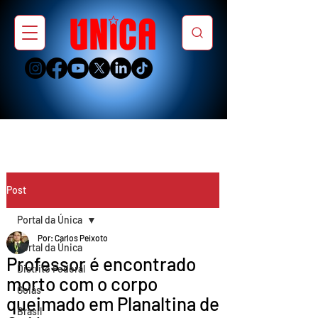
Post
Portal da Única
Por: Carlos Peixoto
Portal da Única
Professor é encontrado
Distrito Federal
morto com o corpo
Goiás
queimado em Planaltina de
Brasil