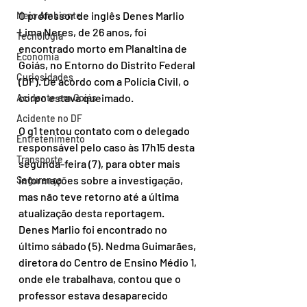
O professor de inglês Denes Marlio 
Meio Ambiente
Lima Neres, de 26 anos, foi 
Tecnologia
encontrado morto em Planaltina de 
Economia
Goiás, no Entorno do Distrito Federal 
Curiosidades
(DF). De acordo com a Polícia Civil, o 
corpo estava queimado.
Acidente em Goiás
Acidente no DF
O g1 tentou contato com o delegado 
Entretenimento
responsável pelo caso às 17h15 desta 
Transporte
segunda-feira (7), para obter mais 
informações sobre a investigação, 
Segurança
mas não teve retorno até a última 
atualização desta reportagem.
Denes Marlio foi encontrado no 
último sábado (5). Nedma Guimarães, 
diretora do Centro de Ensino Médio 1, 
onde ele trabalhava, contou que o 
professor estava desaparecido 