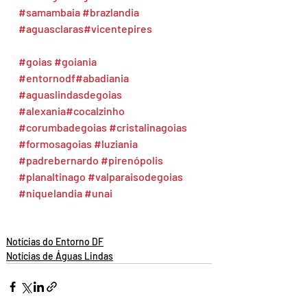
#samambaia
#brazlandia
#aguasclaras
#vicentepires
#goias
#goiania
#entornodf
#abadiania
#aguaslindasdegoias
#alexania
#cocalzinho
#corumbadegoias
#cristalinagoias
#formosagoias
#luziania
#padrebernardo
#pirenópolis
#planaltinago
#valparaisodegoias
#niquelandia
#unai
Notícias do Entorno DF
Notícias de Águas Lindas