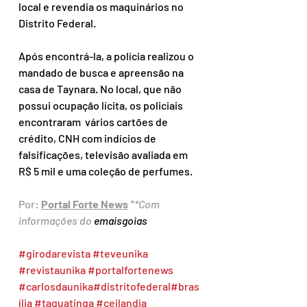
local e revendia os maquinários no 
Distrito Federal.
Após encontrá-la, a polícia realizou o 
mandado de busca e apreensão na 
casa de Taynara. No local, que não 
possui ocupação lícita, os policiais 
encontraram  vários cartões de 
crédito, CNH com indícios de 
falsificações, televisão avaliada em 
R$ 5 mil e uma coleção de perfumes.
Por: 
Portal Forte News
 *
*Com 
informações do 
emaisgoias
#girodarevista
#teveunika
#revistaunika
#portalfortenews
#carlosdaunika
#distritofederal
#bras
ília
#taguatinga
#ceilandia