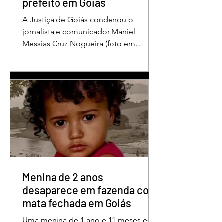
prefeito em Goiás
A Justiça de Goiás condenou o
jornalista e comunicador Maniel
Messias Cruz Nogueira (foto em
destaque), conhecido como “Messias
da Gente”, a dois anos de detenção
pelo crime de difamação contra o ex-
prefeito de Edéia, José Wagner Neves
de Andrade. A sentença foi proferida
pelo juiz Hermes Pereira Vidigal, da
Vara Criminal da Comarca de Edéia. O
jornalista contesta a decisão e diz que
sofre perseguição. Apesar da
condenação, a pena será cumprida em
regime inicialmente aberto e
Menina de 2 anos
desaparece em fazenda com
mata fechada em Goiás
Uma menina de 1 ano e 11 meses está