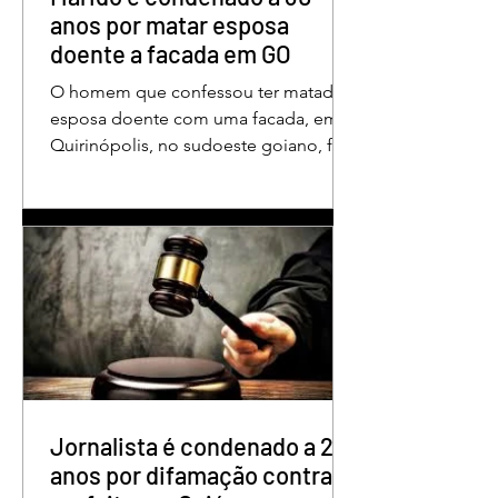
um
anos por matar esposa
doente a facada em GO
O homem que confessou ter matado a
esposa doente com uma facada, em
Quirinópolis, no sudoeste goiano, foi
condenado a 30 anos de prisão por
femicídio qualificado. O crime ocorreu
em outubro de 2025, na casa do casal.
À época, Cléria Rosa de Moraes se
recuperava de um Acidente Vascular
Cerebral (AVC) e estava em condição
de fragilidade física. De acordo com o
processo, Cléria foi morta com um
único golpe de faca no pescoço,
enquanto estava no quarto
repousando, desferido pelo
Jornalista é condenado a 2
anos por difamação contra