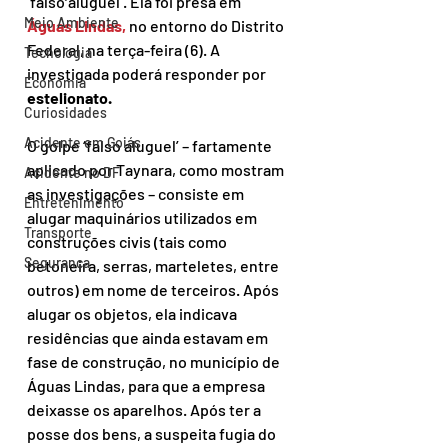
‘falso aluguel’. Ela foi presa em 
Meio Ambiente
Águas Lindas,
no entorno do Distrito 
Federal, na terça-feira (6). A 
Tecnologia
investigada poderá responder por 
Economia
estelionato.
Curiosidades
Acidente em Goiás
O golpe ‘falso aluguel’ – fartamente 
aplicado por Taynara, como mostram 
Acidente no DF
as investigações – consiste em 
Entretenimento
alugar maquinários utilizados em 
Transporte
construções civis (tais como 
Segurança
betoneira, serras, marteletes, entre 
outros) em nome de terceiros. Após 
alugar os objetos, ela indicava 
residências que ainda estavam em 
fase de construção, no município de 
Águas Lindas, para que a empresa 
deixasse os aparelhos. Após ter a 
posse dos bens, a suspeita fugia do 