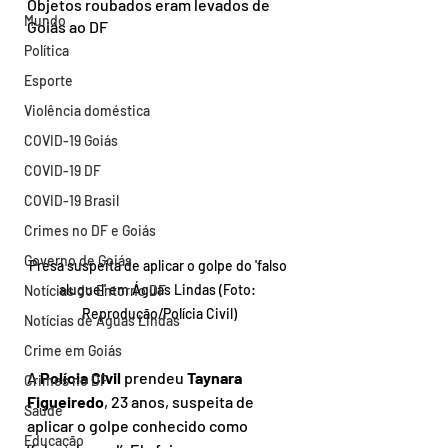
Objetos roubados eram levados de 
Mundo
Goiás ao DF
Política
Esporte
Violência doméstica
COVID-19 Goiás
COVID-19 DF
COVID-19 Brasil
Crimes no DF e Goiás
Governo de Goiás
Presa suspeita de aplicar o golpe do 'falso 
aluguel' em Águas Lindas (Foto: 
Notícias do Entorno DF
Reprodução/Polícia Civil)
Notícias de Águas Lindas
Crime em Goiás
A 
Polícia Civil
 prendeu
 Taynara 
Crimes no DF
Figueiredo
, 23 anos, suspeita de 
Saúde
aplicar o golpe conhecido como 
Educação