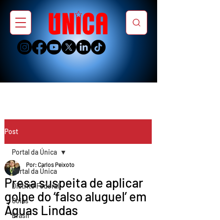
Post
Portal da Única
Por: Carlos Peixoto
Portal da Única
Presa suspeita de aplicar
Distrito Federal
golpe do ‘falso aluguel’ em
Goiás
Águas Lindas
Brasil