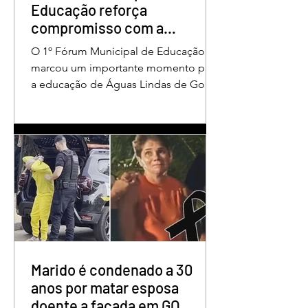
Educação reforça
compromisso com a
valorização dos educadores
O 1º Fórum Municipal de Educação
em Águas Lindas
marcou um importante momento para
a educação de Águas Lindas de Goiás,
reunindo profissionais da rede
municipal em um ambiente preparado
para promover conhecimento,
reflexão, troca de experiências e
valorização daqueles que exercem um
papel fundamental na formação das
futuras gerações. Durante o evento, o
secretário municipal de Educação,
Denildson Oliveira, destacou que o
fórum nasceu do desejo de oferecer
aos educadores muito mais do que
Marido é condenado a 30
um
anos por matar esposa
doente a facada em GO