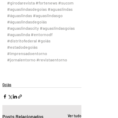
#girodarevista
#fortenews
#sucom
#aguaslindasdegoias
#aguaslindas
#águaslindas
#aguaslindasgo
#águaslindasdegoiás
#aguaslindascity
#aguaslindasgoias
#aguaslinda
#entornodf
#distritofederal
#goiás
#estadodegoiás
#imprensadoentorno
#jornalentorno
#revistaentorno
Goiás
Posts Relacionados
Ver tudo