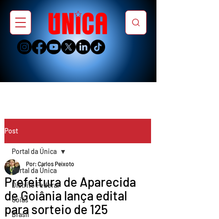
Post
Portal da Única
Por: Carlos Peixoto
Portal da Única
Prefeitura de Aparecida
Distrito Federal
de Goiânia lança edital
Goiás
para sorteio de 125
Brasil