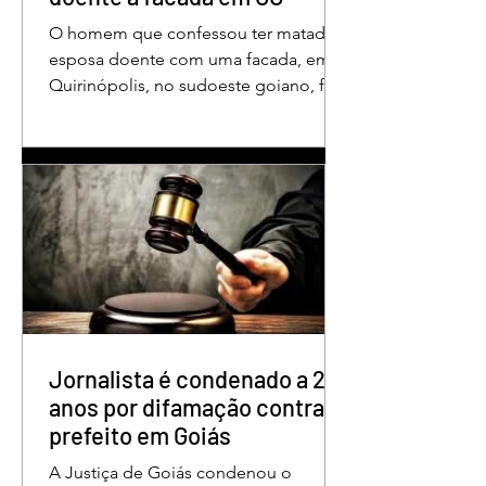
O homem que confessou ter matado a
esposa doente com uma facada, em
Quirinópolis, no sudoeste goiano, foi
condenado a 30 anos de prisão por
femicídio qualificado. O crime ocorreu
em outubro de 2025, na casa do casal.
À época, Cléria Rosa de Moraes se
recuperava de um Acidente Vascular
Cerebral (AVC) e estava em condição
de fragilidade física. De acordo com o
processo, Cléria foi morta com um
único golpe de faca no pescoço,
enquanto estava no quarto
repousando, desferido pelo
Jornalista é condenado a 2
anos por difamação contra
prefeito em Goiás
A Justiça de Goiás condenou o