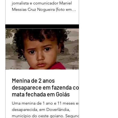
jornalista e comunicador Maniel
Messias Cruz Nogueira (foto em
destaque), conhecido como “Messias
da Gente”, a dois anos de detenção
pelo crime de difamação contra o ex-
prefeito de Edéia, José Wagner Neves
de Andrade. A sentença foi proferida
pelo juiz Hermes Pereira Vidigal, da
Vara Criminal da Comarca de Edéia. O
jornalista contesta a decisão e diz que
sofre perseguição. Apesar da
condenação, a pena será cumprida em
regime inicialmente aberto e
Menina de 2 anos
desaparece em fazenda com
mata fechada em Goiás
Uma menina de 1 ano e 11 meses está
desaparecida, em Doverlândia,
município do oeste goiano. Segundo