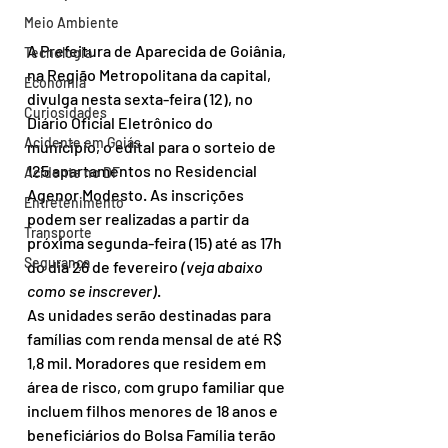
Meio Ambiente
A Prefeitura de Aparecida de Goiânia, 
Tecnologia
na Região Metropolitana da capital, 
Economia
divulga nesta sexta-feira (12), no 
Curiosidades
Diário Oficial Eletrônico do 
Acidente em Goiás
município, o edital para o sorteio de 
125 apartamentos no Residencial 
Acidente no DF
Agenor Modesto. As inscrições 
Entretenimento
podem ser realizadas a partir da 
Transporte
próxima segunda-feira (15) até as 17h 
Segurança
do dia 26 de fevereiro
 (veja abaixo 
como se inscrever)
.
As unidades serão destinadas para 
famílias com renda mensal de até R$ 
1,8 mil. Moradores que residem em 
área de risco, com grupo familiar que 
incluem filhos menores de 18 anos e 
beneficiários do Bolsa Família terão 