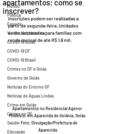
apartamentos; como se
Mundo
inscrever?
Política
Inscrições podem ser realizadas a 
Esporte
partir de segunda-feira. Unidades 
serão destinadas para famílias com 
Violência doméstica
renda mensal de até R$ 1,8 mil.
COVID-19 Goiás
COVID-19 DF
COVID-19 Brasil
Crimes no DF e Goiás
Governo de Goiás
Notícias do Entorno DF
Notícias de Águas Lindas
Crime em Goiás
Apartamentos no Residencial Agenor 
Crimes no DF
Modesto, em Aparecida de Goiânia, Goiás 
Saúde
— Foto: Divulgação/Prefeitura de 
Aparecida
Educação