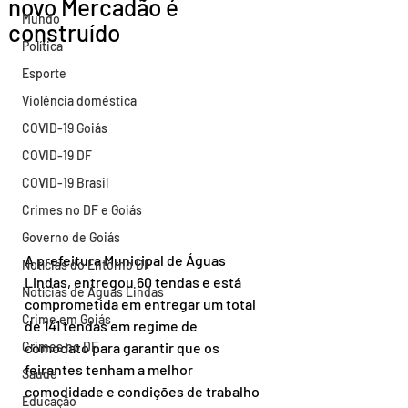
novo Mercadão é
Mundo
construído
Política
Esporte
Violência doméstica
COVID-19 Goiás
COVID-19 DF
COVID-19 Brasil
Crimes no DF e Goiás
Governo de Goiás
A prefeitura Municipal de Águas 
Notícias do Entorno DF
Lindas, entregou 60 tendas e está 
Notícias de Águas Lindas
comprometida em entregar um total 
Crime em Goiás
de 141 tendas em regime de 
Crimes no DF
comodato para garantir que os 
feirantes tenham a melhor 
Saúde
comodidade e condições de trabalho 
Educação