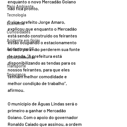
enquanto o novo Mercadão Goiano 
Meio Ambiente
não fica pronto.
Tecnologia
O vice-prefeito Jorge Amaro, 
Economia
explicou que enquanto o Mercadão 
Curiosidades
está sendo construído os feirantes 
Acidente em Goiás
estão ocupando o estacionamento 
Acidente no DF
ao lado para não perderem sua fonte 
de renda. “A prefeitura está 
Entretenimento
disponibilizando as tendas para os 
Transporte
nossos feirantes, para que eles 
Segurança
tenham melhor comodidade e 
melhor condição de trabalho”, 
afirmou.
O município de Águas Lindas será o 
primeiro a ganhar o Mercadão 
Goiano. Com o apoio do governador 
Ronaldo Caiado que assinou, a ordem 