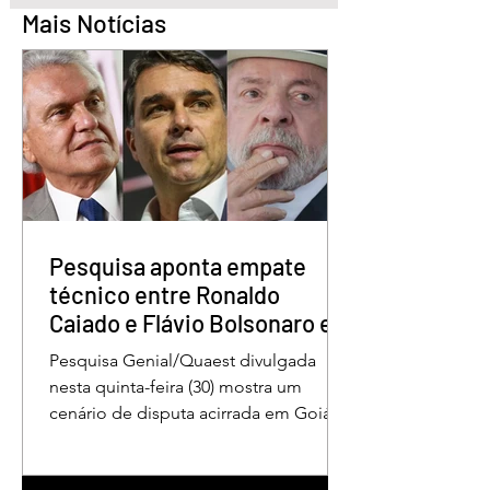
Mais Notícias
Águas Lindas inaugura
Abertura oficial d
nova sede da APAE e
Campeonato Munic
passa a ser referência
de Quadrilhas Jun
Pesquisa aponta empate
técnico entre Ronaldo
Caiado e Flávio Bolsonaro em
Goiás
Pesquisa Genial/Quaest divulgada
nesta quinta-feira (30) mostra um
cenário de disputa acirrada em Goiás
para a Presidência da República. O ex-
governador Ronaldo Caiado (PSD)