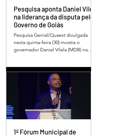
intenções de voto. Os
Pesquisa aponta Daniel Vilela
na liderança da disputa pelo
Governo de Goiás
Pesquisa Genial/Quaest divulgada
nesta quinta-feira (30) mostra o
governador Daniel Vilela (MDB) na
liderança da corrida pelo Governo de
Goiás, tanto nas intenções de voto
para o primeiro turno quanto em uma
eventual disputa de segundo turno.
No cenário estimulado para o primeiro
turno, Daniel Vilela aparece com 37%
das intenções de voto, seguido pelo
ex-governador Marconi Perillo (PSDB),
com 21%. Em seguida estão Wilder
Morais (PL), com 11%, Luis Cesar
Bueno (PT), com 3%, e
1º Fórum Municipal de