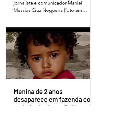
jornalista e comunicador Maniel
Messias Cruz Nogueira (foto em
destaque), conhecido como “Messias
da Gente”, a dois anos de detenção
pelo crime de difamação contra o ex-
prefeito de Edéia, José Wagner Neves
de Andrade. A sentença foi proferida
pelo juiz Hermes Pereira Vidigal, da
Vara Criminal da Comarca de Edéia. O
jornalista contesta a decisão e diz que
sofre perseguição. Apesar da
condenação, a pena será cumprida em
regime inicialmente aberto e
Menina de 2 anos
desaparece em fazenda com
mata fechada em Goiás
Uma menina de 1 ano e 11 meses está
desaparecida, em Doverlândia,
município do oeste goiano. Segundo