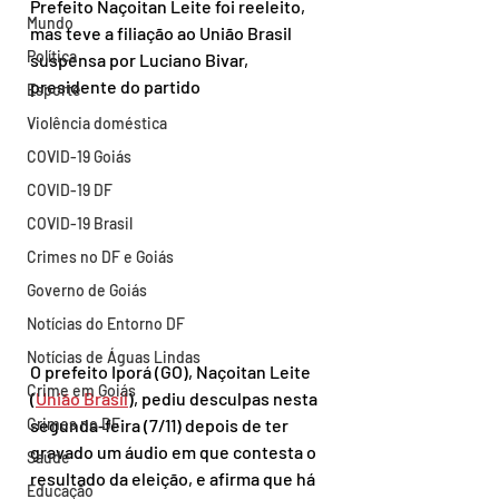
Prefeito Naçoitan Leite foi reeleito, 
Mundo
mas teve a filiação ao União Brasil 
Política
suspensa por Luciano Bivar, 
presidente do partido
Esporte
Violência doméstica
COVID-19 Goiás
COVID-19 DF
COVID-19 Brasil
Crimes no DF e Goiás
Governo de Goiás
Notícias do Entorno DF
Notícias de Águas Lindas
O prefeito Iporá (GO), Naçoitan Leite 
Crime em Goiás
(
União Brasil
), pediu desculpas nesta 
Crimes no DF
segunda-feira (7/11) depois de ter 
gravado um áudio em que contesta o 
Saúde
resultado da eleição, e afirma que há 
Educação