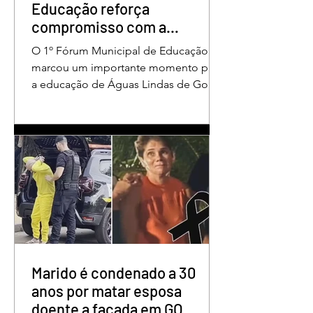
Educação reforça
compromisso com a
valorização dos educadores
O 1º Fórum Municipal de Educação
em Águas Lindas
marcou um importante momento para
a educação de Águas Lindas de Goiás,
reunindo profissionais da rede
municipal em um ambiente preparado
para promover conhecimento,
reflexão, troca de experiências e
valorização daqueles que exercem um
papel fundamental na formação das
futuras gerações. Durante o evento, o
secretário municipal de Educação,
Denildson Oliveira, destacou que o
fórum nasceu do desejo de oferecer
aos educadores muito mais do que
Marido é condenado a 30
um
anos por matar esposa
doente a facada em GO