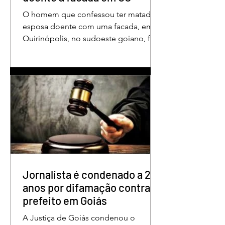
O homem que confessou ter matado a
esposa doente com uma facada, em
Quirinópolis, no sudoeste goiano, foi
condenado a 30 anos de prisão por
femicídio qualificado. O crime ocorreu
em outubro de 2025, na casa do casal.
À época, Cléria Rosa de Moraes se
recuperava de um Acidente Vascular
Cerebral (AVC) e estava em condição
de fragilidade física. De acordo com o
processo, Cléria foi morta com um
único golpe de faca no pescoço,
enquanto estava no quarto
repousando, desferido pelo
Jornalista é condenado a 2
anos por difamação contra
prefeito em Goiás
A Justiça de Goiás condenou o