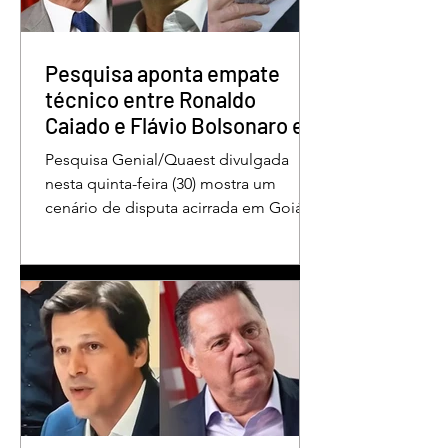
disputa pelo Governo
esposa doente a 
de Goiás
em GO
Pesquisa aponta empate
técnico entre Ronaldo
Caiado e Flávio Bolsonaro em
Goiás
Pesquisa Genial/Quaest divulgada
nesta quinta-feira (30) mostra um
cenário de disputa acirrada em Goiás
para a Presidência da República. O ex-
governador Ronaldo Caiado (PSD)
aparece com 33% das intenções de
voto no primeiro turno, seguido pelo
senador Flávio Bolsonaro (PL), com
27%. Considerando a margem de erro
de três pontos percentuais, os dois
estão em empate técnico. Na terceira
colocação está o presidente Luiz
Inácio Lula da Silva (PT), com 23% das