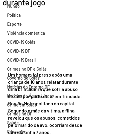
durante jogo
Mundo
Política
Esporte
Violência doméstica
COVID-19 Goiás
COVID-19 DF
COVID-19 Brasil
Crimes no DF e Goiás
Um homem foi preso após uma 
Governo de Goiás
criança de 10 anos relatar durante 
Notícias do Entorno DF
uma brincadeira que sofria abuso 
Notícias de Águas Lindas
sexual por parte dele, em Trindade, 
Região Metropolitana da capital. 
Crime em Goiás
Segundo a mãe da vítima, a filha 
Crimes no DF
revelou que os abusos, cometidos 
Saúde
pelo marido da avó, ocorriam desde 
Educação
que ela tinha 7 anos.