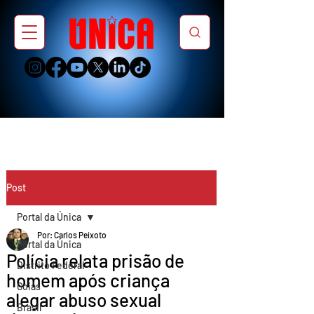
Post
Portal da Única
Por: Carlos Peixoto
Portal da Única
Polícia relata prisão de
Distrito Federal
homem após criança
Goiás
alegar abuso sexual
Brasil