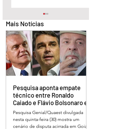
Mais Notícias
Pesquisa aponta Daniel
Marido é condena
Vilela na liderança da
30 anos por matar
disputa pelo Governo
esposa doente a 
de Goiás
em GO
Pesquisa aponta empate
técnico entre Ronaldo
Caiado e Flávio Bolsonaro em
Goiás
Pesquisa Genial/Quaest divulgada
nesta quinta-feira (30) mostra um
cenário de disputa acirrada em Goiás