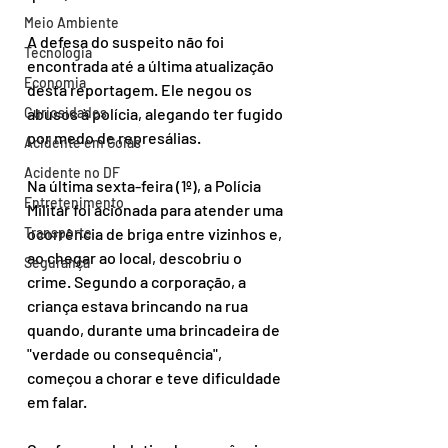
Meio Ambiente
A defesa do suspeito não foi 
Tecnologia
encontrada até a última atualização 
Economia
desta reportagem. Ele negou os 
Curiosidades
abusos à polícia, alegando ter fugido 
por medo de represálias.
Acidente em Goiás
Acidente no DF
Na última sexta-feira (1º), a Polícia 
Entretenimento
Militar foi acionada para atender uma 
Transporte
ocorrência de briga entre vizinhos e, 
ao chegar ao local, descobriu o 
Segurança
crime. Segundo a corporação, a 
criança estava brincando na rua 
quando, durante uma brincadeira de 
"verdade ou consequência", 
começou a chorar e teve dificuldade 
em falar.