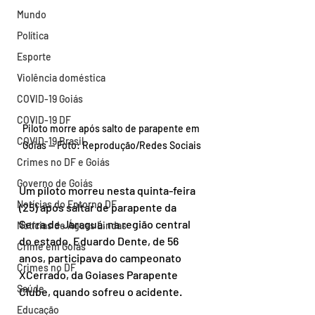
Mundo
Política
Esporte
Violência doméstica
COVID-19 Goiás
COVID-19 DF
Piloto morre após salto de parapente em 
COVID-19 Brasil
Goiás — Foto: Reprodução/Redes Sociais
Crimes no DF e Goiás
Governo de Goiás
Um piloto morreu nesta quinta-feira 
Notícias do Entorno DF
(25) após saltar de parapente da 
Serra de Jaraguá, na região central 
Notícias de Águas Lindas
do estado. Eduardo Dente, de 56 
Crime em Goiás
anos, participava do campeonato 
Crimes no DF
XCerrado, da Goiases Parapente 
Saúde
Clube, quando sofreu o acidente.
Educação