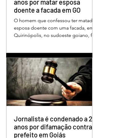
anos por matar esposa
doente a facada em GO
O homem que confessou ter matado a
esposa doente com uma facada, em
Quirinópolis, no sudoeste goiano, foi
condenado a 30 anos de prisão por
femicídio qualificado. O crime ocorreu
em outubro de 2025, na casa do casal.
À época, Cléria Rosa de Moraes se
recuperava de um Acidente Vascular
Cerebral (AVC) e estava em condição
de fragilidade física. De acordo com o
processo, Cléria foi morta com um
único golpe de faca no pescoço,
enquanto estava no quarto
repousando, desferido pelo
Jornalista é condenado a 2
anos por difamação contra
prefeito em Goiás