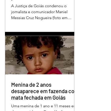
A Justiça de Goiás condenou o
jornalista e comunicador Maniel
Messias Cruz Nogueira (foto em
destaque), conhecido como “Messias
da Gente”, a dois anos de detenção
pelo crime de difamação contra o ex-
prefeito de Edéia, José Wagner Neves
de Andrade. A sentença foi proferida
pelo juiz Hermes Pereira Vidigal, da
Vara Criminal da Comarca de Edéia. O
jornalista contesta a decisão e diz que
sofre perseguição. Apesar da
condenação, a pena será cumprida em
regime inicialmente aberto e
Menina de 2 anos
desaparece em fazenda com
mata fechada em Goiás
Uma menina de 1 ano e 11 meses está