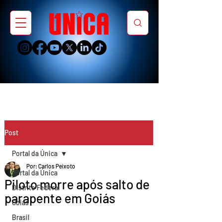
Post
Portal da Única
Por: Carlos Peixoto
Portal da Única
Piloto morre após salto de
Distrito Federal
parapente em Goiás
Goiás
Brasil