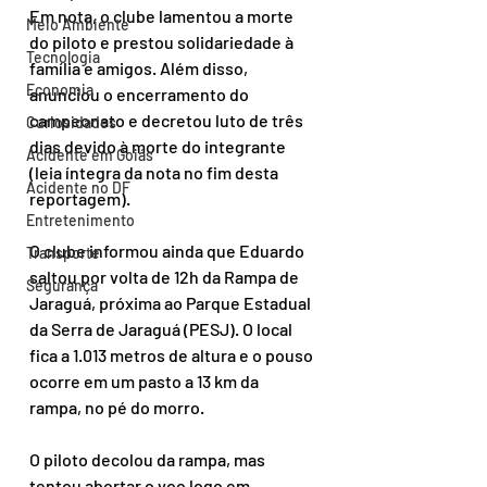
Em nota, o clube lamentou a morte 
Meio Ambiente
do piloto e prestou solidariedade à 
Tecnologia
família e amigos. Além disso, 
Economia
anunciou o encerramento do 
campeonato e decretou luto de três 
Curiosidades
dias devido à morte do integrante 
Acidente em Goiás
(leia íntegra da nota no fim desta 
Acidente no DF
reportagem).
Entretenimento
O clube informou ainda que Eduardo 
Transporte
saltou por volta de 12h da Rampa de 
Segurança
Jaraguá, próxima ao Parque Estadual 
da Serra de Jaraguá (PESJ). O local 
fica a 1.013 metros de altura e o pouso 
ocorre em um pasto a 13 km da 
rampa, no pé do morro.
O piloto decolou da rampa, mas 
tentou abortar o voo logo em 