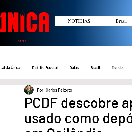
NOTÍCIAS
Brasil
Entrar
tal da Única
Distrito Federal
Goiás
Brasil
Mundo
Por: Carlos Peixoto
COVID-19 DF
COVID-19 Brasil
Crimes no DF e Goiás
Gover
PCDF descobre a
usado como depó
Crime em Goiás
Crimes no DF
Saúde
Educação
M