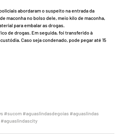
oliciais abordaram o suspeito na entrada da 
de maconha no bolso dele, meio kilo de maconha, 
terial para embalar as drogas. 
co de drogas. Em seguida, foi transferido à 
custódia. Caso seja condenado, pode pegar até 15 
ws
#sucom
#aguaslindasdegoias
#aguaslindas
#aguaslindascity