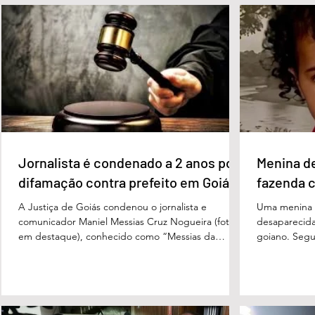
27%. Considerando a margem de erro de três
turno, Danie
pontos percentuais, os dois estão em empate
de voto, seg
técnico. Na terceira colocação está o presidente
Perillo (PSD
Luiz Inácio Lula da Silva (PT), com 23% das
Morais (PL),
intenções de voto. Os
3%, e
Jornalista é condenado a 2 anos por
Menina d
difamação contra prefeito em Goiás
fazenda 
A Justiça de Goiás condenou o jornalista e
Uma menina d
comunicador Maniel Messias Cruz Nogueira (foto
desaparecida
em destaque), conhecido como “Messias da
goiano. Segun
Gente”, a dois anos de detenção pelo crime de
Cândido da Ro
difamação contra o ex-prefeito de Edéia, José
manhã dessa 
Wagner Neves de Andrade. A sentença foi
do Paraíso, n
proferida pelo juiz Hermes Pereira Vidigal, da Vara
terça-feira (
Criminal da Comarca de Edéia. O jornalista
de Bombeiros