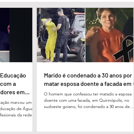
e Educação
Marido é condenado a 30 anos por
 com a
matar esposa doente a facada em
adores em
O homem que confessou ter matado a esposa
doente com uma facada, em Quirinópolis, no
cação marcou um
sudoeste goiano, foi condenado a 30 anos de
educação de Águas
prisão por femicídio qualificado. O crime ocorr
issionais da rede
em outubro de 2025, na casa do casal. À época
eparado para
Cléria Rosa de Moraes se recuperava de um
xão, troca de
Acidente Vascular Cerebral (AVC) e estava em
aqueles que exercem