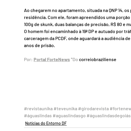
Ao chegarem no apartamento, situada na QNP 14, os p
residência. Com ele, foram apreendidos uma porção 
100g de skunk, duas balanças de precisão, R$ 80 e ma
O homem foi encaminhado à 19ª DP e autuado por tráfi
carceragem da PCDF, onde aguardará a audiência de 
anos de prisão.
Por: 
Portal ForteNews
 *Do 
correiobraziliense
#revistaunika
#teveunika
#girodarevista
#fortene
#águaslindas
#aguaslindasgo
#águaslindasdegoiás
Notícias do Entorno DF