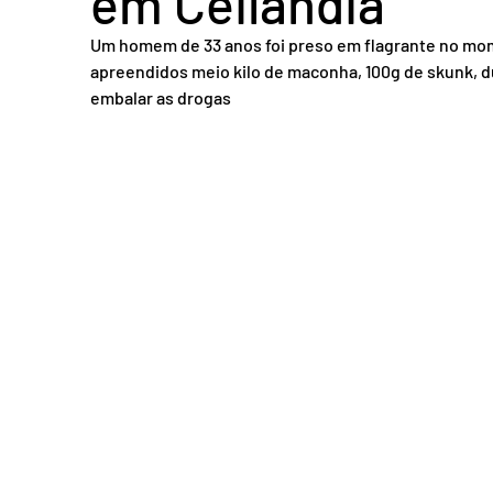
em Ceilândia
Acidente em Goiás
Acidente no DF
Entretenimento
Tra
Um homem de 33 anos foi preso em flagrante no mom
apreendidos meio kilo de maconha, 100g de skunk, du
embalar as drogas