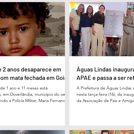
l Vilela aparece com 37% das intenções
um papel fundamental na form
uido pelo ex-governador Marconi
gerações. Durante o evento, o
B), com 21%. Em seguida estão Wilder
de Educação, Denildson Olivei
 com 11%, Luis Cesar Bueno (PT), com
fórum nasceu do desejo de of
educadores muito mais do q
e 2 anos desaparece em
Águas Lindas inaugur
com mata fechada em Goiás
APAE e passa a ser re
e 1 ano e 11 meses está
A Prefeitura de Águas Lindas 
, em Doverlândia, município do oeste
nesta terça-feira (16), da ina
do a Polícia Militar, Maria Fernanda
da Associação de Pais e Amigo
cha foi vista pela última vez na
considerada um marco históric
segunda-feira (15/6), na Fazenda Vale
toda a região do Entorno do Di
a zona rural, e até a manhã desta
entrega da unidade represen
16/6) não havia sido localizada. O Corpo
avanço nas políticas públicas 
 realiza buscas na região, que é de
especializada e atendimento mu