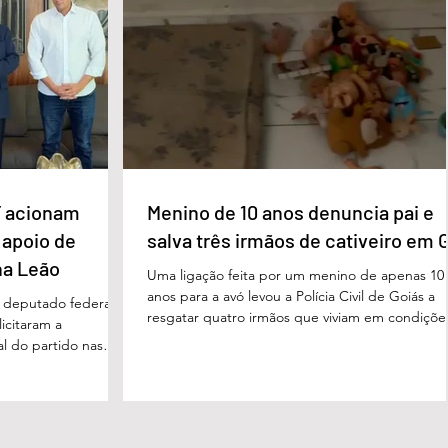
a estrutura foi
internacional encolhe. A distância que separa a
imento, dese
prosperidade de Évian da realidade enfrentada
 acionam
Menino de 10 anos denuncia pai e
 apoio de
salva três irmãos de cativeiro em 
na Leão
Uma ligação feita por um menino de apenas 10
anos para a avó levou a Polícia Civil de Goiás a
m deputado federal
resgatar quatro irmãos que viviam em condiçõe
icitaram a
degradantes e sob constante vigilância do próp
al do partido nas
pai em Luziânia, no Entorno do Distrito Federal
. O pedido foi
caso foi descoberto na madrugada desta sexta-
acional do MDB,
feira (5/6), quando a criança conseguiu pedir
s do presidente
socorro à avó. Horas depois, voltou a ligar
Luiz, em defesa da
relatando a situação de sofrimento vivida por el