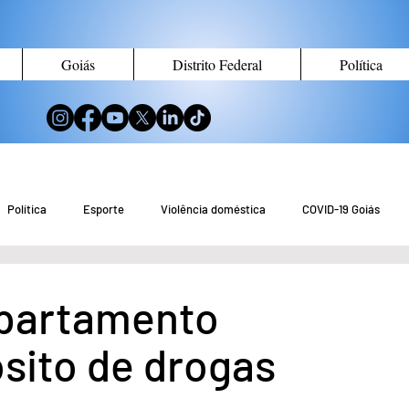
Goiás
Distrito Federal
Política
Política
Esporte
Violência doméstica
COVID-19 Goiás
no de Goiás
Notícias do Entorno DF
Notícias de Águas Lindas
partamento
sito de drogas
eio Ambiente
Tecnologia
Economia
Curiosidades