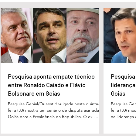
1º Fórum Municipal de
Águas Lindas 
Educação reforça
sede da APAE e
compromisso com a
referência
valorização dos educadores
em Águas Lindas
Pesquisa aponta empate técnico
Pesquisa 
entre Ronaldo Caiado e Flávio
liderança
Bolsonaro em Goiás
Goiás
Pesquisa Genial/Quaest divulgada nesta quinta-
Pesquisa Gen
feira (30) mostra um cenário de disputa acirrada em
feira (30) mo
Goiás para a Presidência da República. O ex-
na liderança
governador Ronaldo Caiado (PSD) aparece com
tanto nas in
33% das intenções de voto no primeiro turno,
quanto em u
seguido pelo senador Flávio Bolsonaro (PL), com
turno. No ce