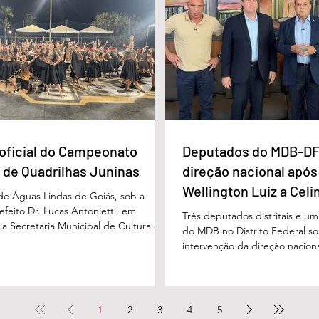
 e próxima ao Rio Paraíso. De acordo
pessoas com deficiência. A nov
 Vivaldo Alves da Silva Filho, da Polí
projetada para oferecer acolh
oficial do Campeonato
Deputados do MDB-DF
 de Quadrilhas Juninas
direção nacional após
Wellington Luiz a Celi
 de Águas Lindas de Goiás, sob a
feito Dr. Lucas Antonietti, em
Três deputados distritais e u
 a Secretaria Municipal de Cultura e
do MDB no Distrito Federal sol
 a gestão do secretário Wilson
intervenção da direção nacion
lizou na noite do último sábado (30/05)
decisões do diretório regional
ão demonstrativa de abertura do
encaminhado ao presidente n
unicipal de Quadrilhas Juninas. O
Baleia Rossi, após declaraçõe
u o início da programação oficial da
regional da sigla, Wellington 
1
2
3
4
5
que percorrerá diversas festividades