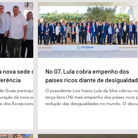
condição de fragilidade física. De acordo com o
ação das futuras
processo, Cléria foi morta com um único golpe
 secretário municipal
faca no pescoço, enquanto estava no quarto
ra, destacou que o
repousando, desferido pelo
erecer aos
ue um
a nova sede da
No G7, Lula cobra empenho dos
ferência
países ricos diante de desigualda
de Goiás participou,
O presidente Luiz Inácio Lula da Silva cobrou n
uguração da nova sede
terça-feira (16) mais empenho dos países ricos 
s dos Excepcionais,
redução das desigualdades no mundo. O discu
o para o município e
foi feito em Évian, na França, durante a Cúpula
strito Federal. A
g7, que reúne as principais economias do mun
ta um importante
De acordo com o presidente, a desigualdade
de inclusão, educação
entre países ricos e pobres tem aumentado. “
ltidisciplinar às
desafios se multiplicam, mas a solidariedade