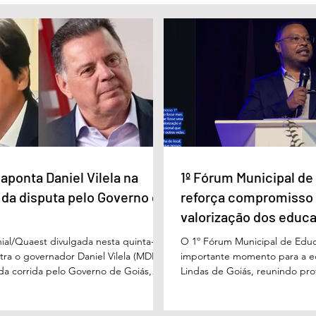
inaugura nova
Abertura oficial do
 passa a ser
Campeonato Municipal de
Quadrilhas Juninas
aponta Daniel Vilela na
1º Fórum Municipal d
 da disputa pelo Governo de
reforça compromisso
valorização dos educ
Águas Lindas
ial/Quaest divulgada nesta quinta-
O 1º Fórum Municipal de Edu
stra o governador Daniel Vilela (MDB)
importante momento para a 
 da corrida pelo Governo de Goiás,
Lindas de Goiás, reunindo prof
tenções de voto para o primeiro turno
municipal em um ambiente pr
ma eventual disputa de segundo
promover conhecimento, refle
nário estimulado para o primeiro
experiências e valorização d