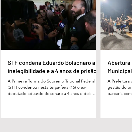
contesta a decisão e diz que sofre perseguição.
mata fechada
Apesar da condenação, a pena será cumprida em
com o tenente
regime inicialmente aberto e
STF condena Eduardo Bolsonaro a
Abertura 
inelegibilidade e a 4 anos de prisão
Municipal
A Primeira Turma do Supremo Tribunal Federal
A Prefeitura
(STF) condenou nesta terça-feira (16) o ex-
gestão do pre
deputado Eduardo Bolsonaro a 4 anos e dois
parceria com
meses anos de prisão em regime semiaberto pelo
Turismo, sob
crime de coação no curso do processo. Cabe
Carvalho, rea
recurso contra a decisão. Além do tempo de
a apresentaç
prisão, o ex-deputado foi condenado a oito anos
Campeonato M
de inelegibilidade e à perda do cargo de escrivão
evento marco
da Polícia Federal. Por unanimidade, o colegiado
competição, 