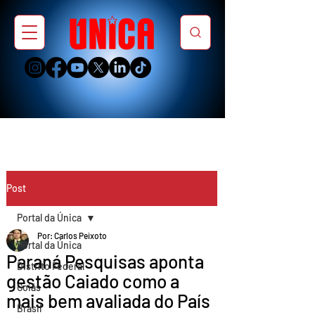
Post
Portal da Única
Por: Carlos Peixoto
Portal da Única
Paraná Pesquisas aponta
Distrito Federal
gestão Caiado como a
Goiás
mais bem avaliada do País
Brasil