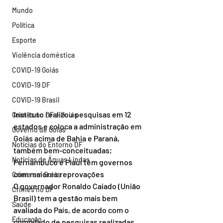
Mundo
Política
Esporte
Violência doméstica
COVID-19 Goiás
COVID-19 DF
COVID-19 Brasil
Instituto realizou pesquisas em 12 
Crimes no DF e Goiás
estados e coloca a administração em 
Governo de Goiás
Goiás acima de Bahia e Paraná, 
Notícias do Entorno DF
também bem-conceituadas; 
Notícias de Águas Lindas
Pernambuco e Piauí têm governos 
com maiores reprovações
Crime em Goiás
O governador Ronaldo Caiado (União 
Crimes no DF
Brasil) tem a gestão mais bem 
Saúde
avaliada do País, de acordo com o 
Educação
compilado de pesquisas realizadas 