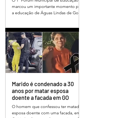
O 1º Fórum Municipal de Educação
em Águas Lindas
marcou um importante momento para
a educação de Águas Lindas de Goiás,
reunindo profissionais da rede
municipal em um ambiente preparado
para promover conhecimento,
reflexão, troca de experiências e
valorização daqueles que exercem um
papel fundamental na formação das
futuras gerações. Durante o evento, o
secretário municipal de Educação,
Denildson Oliveira, destacou que o
fórum nasceu do desejo de oferecer
aos educadores muito mais do que
Marido é condenado a 30
um
anos por matar esposa
doente a facada em GO
O homem que confessou ter matado a
esposa doente com uma facada, em