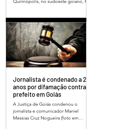
Quirinópolis, no sudoeste goiano, foi
condenado a 30 anos de prisão por
femicídio qualificado. O crime ocorreu
em outubro de 2025, na casa do casal.
À época, Cléria Rosa de Moraes se
recuperava de um Acidente Vascular
Cerebral (AVC) e estava em condição
de fragilidade física. De acordo com o
processo, Cléria foi morta com um
único golpe de faca no pescoço,
enquanto estava no quarto
repousando, desferido pelo
Jornalista é condenado a 2
anos por difamação contra
prefeito em Goiás
A Justiça de Goiás condenou o
jornalista e comunicador Maniel
Messias Cruz Nogueira (foto em
destaque), conhecido como “Messias