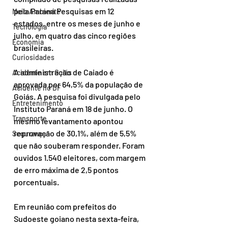
pela Paraná Pesquisas em 12 
Meio Ambiente
estados, entre os meses de junho e 
Tecnologia
julho, em quatro das cinco regiões 
Economia
brasileiras. 
Curiosidades
A administração de Caiado é 
Acidente em Goiás
aprovada por 64,5% da população de 
Acidente no DF
Goiás. A pesquisa foi divulgada pelo 
Entretenimento
Instituto Paraná em 18 de junho. O 
Transporte
mesmo levantamento apontou 
reprovação de 30,1%, além de 5,5% 
Segurança
que não souberam responder. Foram 
ouvidos 1.540 eleitores, com margem 
de erro máxima de 2,5 pontos 
porcentuais. 
Em reunião com prefeitos do 
Sudoeste goiano nesta sexta-feira, 