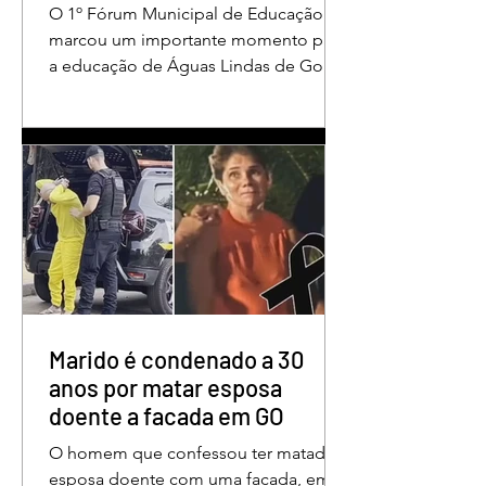
valorização dos educadores
O 1º Fórum Municipal de Educação
em Águas Lindas
marcou um importante momento para
a educação de Águas Lindas de Goiás,
reunindo profissionais da rede
municipal em um ambiente preparado
para promover conhecimento,
reflexão, troca de experiências e
valorização daqueles que exercem um
papel fundamental na formação das
futuras gerações. Durante o evento, o
secretário municipal de Educação,
Denildson Oliveira, destacou que o
fórum nasceu do desejo de oferecer
aos educadores muito mais do que
Marido é condenado a 30
um
anos por matar esposa
doente a facada em GO
O homem que confessou ter matado a
esposa doente com uma facada, em