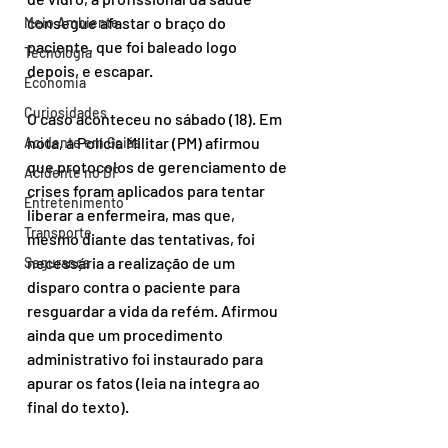
consegue afastar o braço do 
Meio Ambiente
paciente, que foi baleado logo 
Tecnologia
depois, e escapar.
Economia
Curiosidades
O caso aconteceu no sábado (18). Em 
nota, a Polícia Militar (PM) afirmou 
Acidente em Goiás
que protocolos de gerenciamento de 
Acidente no DF
crises foram aplicados para tentar 
Entretenimento
liberar a enfermeira, mas que, 
Transporte
mesmo diante das tentativas, foi 
necessária a realização de um 
Segurança
disparo contra o paciente para 
resguardar a vida da refém. Afirmou 
ainda que um procedimento 
administrativo foi instaurado para 
apurar os fatos (leia na íntegra ao 
final do texto).