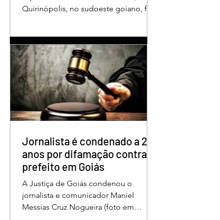
Quirinópolis, no sudoeste goiano, foi
condenado a 30 anos de prisão por
femicídio qualificado. O crime ocorreu
em outubro de 2025, na casa do casal.
À época, Cléria Rosa de Moraes se
recuperava de um Acidente Vascular
Cerebral (AVC) e estava em condição
de fragilidade física. De acordo com o
processo, Cléria foi morta com um
único golpe de faca no pescoço,
enquanto estava no quarto
repousando, desferido pelo
Jornalista é condenado a 2
anos por difamação contra
prefeito em Goiás
A Justiça de Goiás condenou o
jornalista e comunicador Maniel
Messias Cruz Nogueira (foto em
destaque), conhecido como “Messias