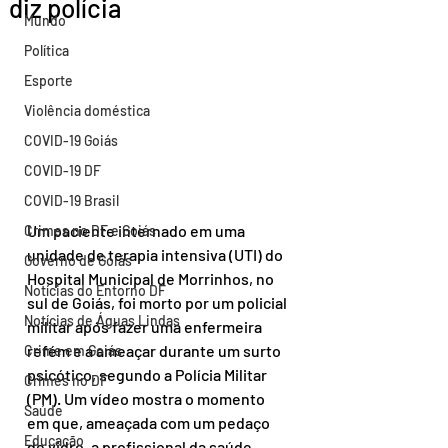
diz polícia
Mundo
Política
Esporte
Violência doméstica
COVID-19 Goiás
COVID-19 DF
COVID-19 Brasil
Um paciente internado em uma 
Crimes no DF e Goiás
unidade de terapia intensiva (UTI) do 
Governo de Goiás
Hospital Municipal de Morrinhos, no 
Notícias do Entorno DF
sul de Goiás, foi morto por um policial 
Notícias de Águas Lindas
militar após fazer uma enfermeira 
refém e a ameaçar durante um surto 
Crime em Goiás
psicótico, segundo a Polícia Militar 
Crimes no DF
(PM). Um vídeo mostra o momento 
Saúde
em que, ameaçada com um pedaço 
Educação
de vidro, a profissional da saúde 