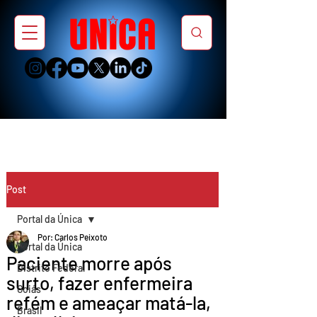
Post
Portal da Única
Por: Carlos Peixoto
Portal da Única
Paciente morre após
Distrito Federal
surto, fazer enfermeira
Goiás
refém e ameaçar matá-la,
Brasil