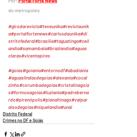
Por: 
Portal Forte News
*
do metropoles
#girodarevista
#teveunika
#revistaunik
a
#portalfortenews
#carlosdaunika
#di
stritofederal
#brasília
#taguatinga
#ceil
andia
#samambaia
#brazlandia
#aguas
claras
#vicentepires
#goias
#goiania
#entornodf
#abadiania
#aguaslindasdegoias
#alexania
#cocal
zinho
#corumbadegoias
#cristalinagoia
s
#formosagoias
#luziania
#padreberna
rdo
#pirenópolis
#planaltinago
#valpar
aisodegoias
#niquelandia
#unai
Distrito Federal
Crimes no DF e Goiás