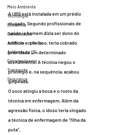
Meio Ambiente
A UBS está instalada em um prédio 
Tecnologia
alugado. Segundo profissionais de 
Economia
saúde, o homem dizia ser dono do 
Curiosidades
edifício e, por isso, teria cobrado 
Acidente em Goiás
Acidente no DF
prioridade um determinado 
Entretenimento
atendimento. A técnica negou o 
Transporte
privilégio e, na sequência, acabou 
Segurança
golpeada.
O soco atingiu a boca e o rosto da 
técnica em enfermagem. Além da 
agressão física, o idoso teria xingado 
a técnica de enfermagem de “filha da 
puta”.