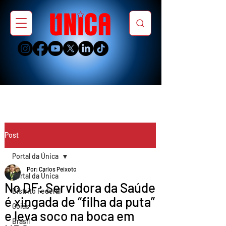
Post
Portal da Única
Por: Carlos Peixoto
Portal da Única
No DF: Servidora da Saúde
Distrito Federal
é xingada de “filha da puta”
Goiás
e leva soco na boca em
Brasil