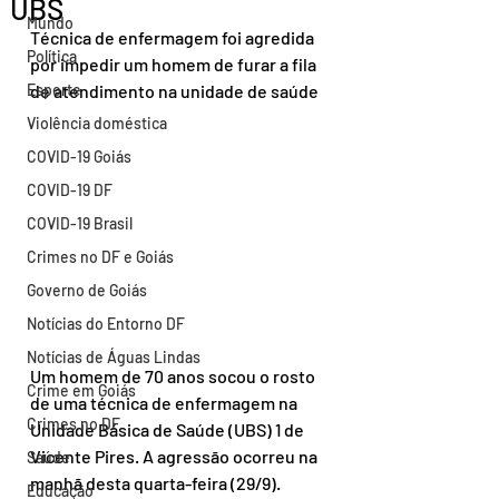
UBS
Mundo
Técnica de enfermagem foi agredida 
Política
por impedir um homem de furar a fila 
Esporte
de atendimento na unidade de saúde
Violência doméstica
COVID-19 Goiás
COVID-19 DF
COVID-19 Brasil
Crimes no DF e Goiás
Governo de Goiás
Notícias do Entorno DF
Notícias de Águas Lindas
Um homem de 70 anos socou o rosto 
Crime em Goiás
de uma técnica de enfermagem na 
Crimes no DF
Unidade Básica de Saúde (UBS) 1 de 
Vicente Pires. A agressão ocorreu na 
Saúde
manhã desta quarta-feira (29/9).
Educação