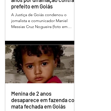
prefeito em Goiás
A Justiça de Goiás condenou o
jornalista e comunicador Maniel
Messias Cruz Nogueira (foto em
destaque), conhecido como “Messias
da Gente”, a dois anos de detenção
pelo crime de difamação contra o ex-
prefeito de Edéia, José Wagner Neves
de Andrade. A sentença foi proferida
pelo juiz Hermes Pereira Vidigal, da
Vara Criminal da Comarca de Edéia. O
jornalista contesta a decisão e diz que
sofre perseguição. Apesar da
condenação, a pena será cumprida em
regime inicialmente aberto e
Menina de 2 anos
desaparece em fazenda com
mata fechada em Goiás