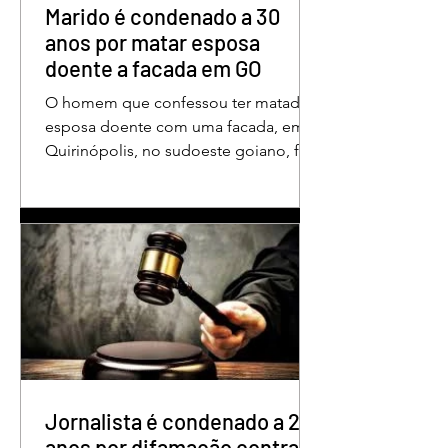
aos educadores muito mais do que
Marido é condenado a 30
um
anos por matar esposa
doente a facada em GO
O homem que confessou ter matado a
esposa doente com uma facada, em
Quirinópolis, no sudoeste goiano, foi
condenado a 30 anos de prisão por
femicídio qualificado. O crime ocorreu
em outubro de 2025, na casa do casal.
À época, Cléria Rosa de Moraes se
recuperava de um Acidente Vascular
Cerebral (AVC) e estava em condição
de fragilidade física. De acordo com o
processo, Cléria foi morta com um
único golpe de faca no pescoço,
enquanto estava no quarto
repousando, desferido pelo
Jornalista é condenado a 2
anos por difamação contra