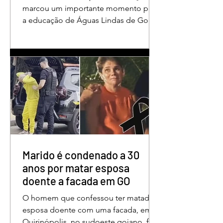
em Águas Lindas
marcou um importante momento para
a educação de Águas Lindas de Goiás,
reunindo profissionais da rede
municipal em um ambiente preparado
para promover conhecimento,
reflexão, troca de experiências e
valorização daqueles que exercem um
papel fundamental na formação das
futuras gerações. Durante o evento, o
secretário municipal de Educação,
Denildson Oliveira, destacou que o
fórum nasceu do desejo de oferecer
aos educadores muito mais do que
Marido é condenado a 30
um
anos por matar esposa
doente a facada em GO
O homem que confessou ter matado a
esposa doente com uma facada, em
Quirinópolis, no sudoeste goiano, foi