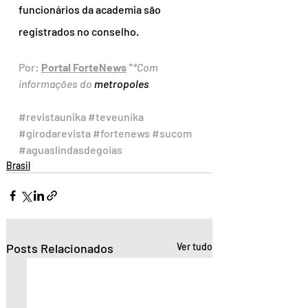
funcionários da academia são 
registrados no conselho.
Por: 
Portal ForteNews
 *
*Com 
informações do 
metropoles
#revistaunika
#teveunika
#girodarevista
#fortenews
#sucom
#aguaslindasdegoias
Brasil
Posts Relacionados
Ver tudo