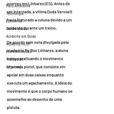
ocorreu em Linhares (ES). Antes de 
Meio Ambiente
ser internada, a vítima Duda Vervoelt 
Tecnologia
havia fraturado a coluna devido a um 
Economia
acidente durante um treino.
Curiosidades
Acidente em Goiás
De acordo com nota divulgada pela 
Acidente no DF
academia My Box Linhares, a aluna 
Entretenimento
estava praticando o movimento 
Transporte
chamado pistol, que consiste em 
Segurança
apoiar em duas caixas enquanto 
executa um agachamento. A ideia do 
movimento é que o corpo humano se 
assemelhe ao desenho de uma 
pistola.