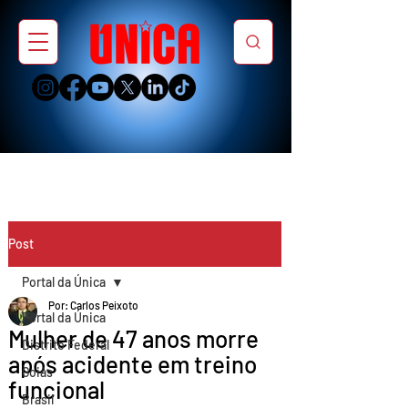
Post
Portal da Única
Por: Carlos Peixoto
Portal da Única
Mulher de 47 anos morre
Distrito Federal
após acidente em treino
Goiás
funcional
Brasil