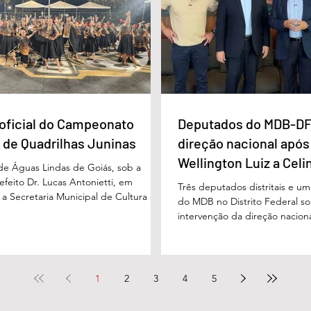
 Vivaldo Alves da Silva Filho, da Polí
projetada para oferecer acolh
oficial do Campeonato
Deputados do MDB-DF
 de Quadrilhas Juninas
direção nacional após
Wellington Luiz a Celi
 de Águas Lindas de Goiás, sob a
feito Dr. Lucas Antonietti, em
Três deputados distritais e u
 a Secretaria Municipal de Cultura e
do MDB no Distrito Federal sol
 a gestão do secretário Wilson
intervenção da direção nacion
lizou na noite do último sábado (30/05)
decisões do diretório regional
ão demonstrativa de abertura do
encaminhado ao presidente n
unicipal de Quadrilhas Juninas. O
Baleia Rossi, após declaraçõe
u o início da programação oficial da
regional da sigla, Wellington 
1
2
3
4
5
que percorrerá diversas festividades
governadora Celina Leão e em
culturais ao longo do mês de junho,
diante das divergências políti