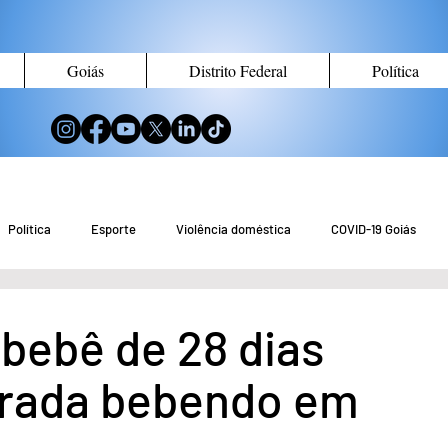
Goiás
Distrito Federal
Política
Política
Esporte
Violência doméstica
COVID-19 Goiás
no de Goiás
Notícias do Entorno DF
Notícias de Águas Lindas
bebê de 28 dias
trada bebendo em
eio Ambiente
Tecnologia
Economia
Curiosidades