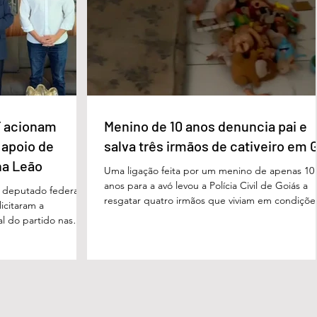
imento, dese
prosperidade de Évian da realidade enfrentada
 acionam
Menino de 10 anos denuncia pai e
 apoio de
salva três irmãos de cativeiro em 
na Leão
Uma ligação feita por um menino de apenas 10
anos para a avó levou a Polícia Civil de Goiás a
m deputado federal
resgatar quatro irmãos que viviam em condiçõe
icitaram a
degradantes e sob constante vigilância do próp
al do partido nas
pai em Luziânia, no Entorno do Distrito Federal
. O pedido foi
caso foi descoberto na madrugada desta sexta-
acional do MDB,
feira (5/6), quando a criança conseguiu pedir
s do presidente
socorro à avó. Horas depois, voltou a ligar
Luiz, em defesa da
relatando a situação de sofrimento vivida por el
 tom conciliador
pelos irmãos, de 8, 6 e 4 anos. A denúncia mobi
cas com o ex-