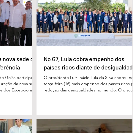
 secretário municipal
faca no pescoço, enquanto estava no quarto
ra, destacou que o
repousando, desferido pelo
erecer aos
ue um
a nova sede da
No G7, Lula cobra empenho dos
ferência
países ricos diante de desigualda
de Goiás participou,
O presidente Luiz Inácio Lula da Silva cobrou n
uguração da nova sede
terça-feira (16) mais empenho dos países ricos 
s dos Excepcionais,
redução das desigualdades no mundo. O discu
o para o município e
foi feito em Évian, na França, durante a Cúpula
strito Federal. A
g7, que reúne as principais economias do mun
ta um importante
De acordo com o presidente, a desigualdade
de inclusão, educação
entre países ricos e pobres tem aumentado. “
ltidisciplinar às
desafios se multiplicam, mas a solidariedade
a estrutura foi
internacional encolhe. A distância que separa a