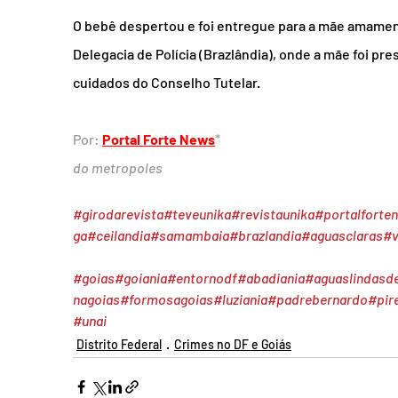
O bebê despertou e foi entregue para a mãe amament
Delegacia de Polícia (Brazlândia), onde a mãe foi pr
cuidados do Conselho Tutelar.
Por: 
Portal Forte News
*
do metropoles
#girodarevista
#teveunika
#revistaunika
#portalforte
ga
#ceilandia
#samambaia
#brazlandia
#aguasclaras
#v
#goias
#goiania
#entornodf
#abadiania
#aguaslindasd
nagoias
#formosagoias
#luziania
#padrebernardo
#pir
#unai
Distrito Federal
Crimes no DF e Goiás