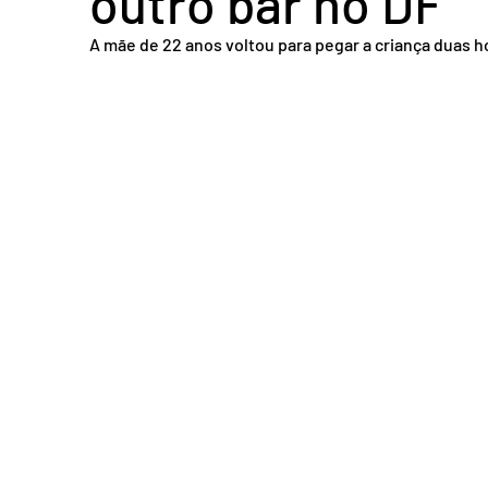
outro bar no DF
Acidente em Goiás
Acidente no DF
Entretenimento
Tra
A mãe de 22 anos voltou para pegar a criança duas h