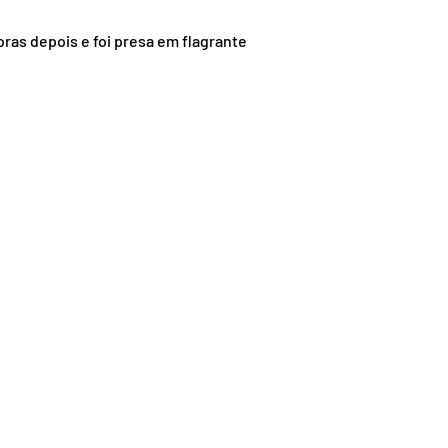
nsporte
Segurança
oras depois e foi presa em flagrante