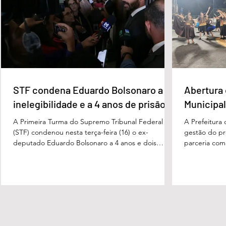
Apesar da condenação, a pena será cumprida em
com o tenente
regime inicialmente aberto e
STF condena Eduardo Bolsonaro a
Abertura 
inelegibilidade e a 4 anos de prisão
Municipal
A Primeira Turma do Supremo Tribunal Federal
A Prefeitura
(STF) condenou nesta terça-feira (16) o ex-
gestão do pre
deputado Eduardo Bolsonaro a 4 anos e dois
parceria com
meses anos de prisão em regime semiaberto pelo
Turismo, sob
crime de coação no curso do processo. Cabe
Carvalho, rea
recurso contra a decisão. Além do tempo de
a apresentaç
prisão, o ex-deputado foi condenado a oito anos
Campeonato M
de inelegibilidade e à perda do cargo de escrivão
evento marco
da Polícia Federal. Por unanimidade, o colegiado
competição, 
concordou com a acusação apresentada pela
religiosas e 