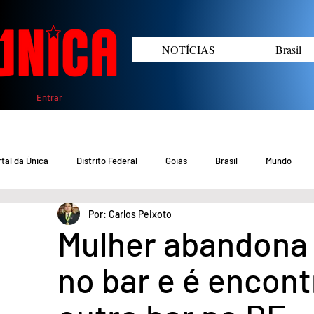
NOTÍCIAS
Brasil
Entrar
tal da Única
Distrito Federal
Goiás
Brasil
Mundo
Por: Carlos Peixoto
COVID-19 DF
COVID-19 Brasil
Crimes no DF e Goiás
Gover
Mulher abandona 
no bar e é encon
Crime em Goiás
Crimes no DF
Saúde
Educação
M