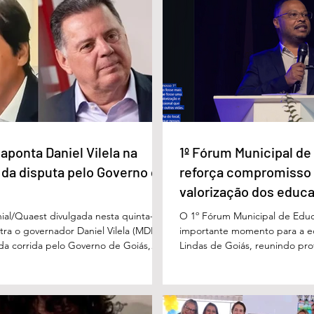
lista Carlos
Câmara Legislativa do Distrito
nageado pela
Federal homenagea os
a Imprensa
jornalistas no Dia da Imprensa
aponta Daniel Vilela na
1º Fórum Municipal d
 da disputa pelo Governo de
reforça compromisso
valorização dos educ
Águas Lindas
ial/Quaest divulgada nesta quinta-
O 1º Fórum Municipal de Edu
stra o governador Daniel Vilela (MDB)
importante momento para a 
 da corrida pelo Governo de Goiás,
Lindas de Goiás, reunindo prof
tenções de voto para o primeiro turno
municipal em um ambiente pr
ma eventual disputa de segundo
promover conhecimento, refle
nário estimulado para o primeiro
experiências e valorização d
l Vilela aparece com 37% das intenções
um papel fundamental na form