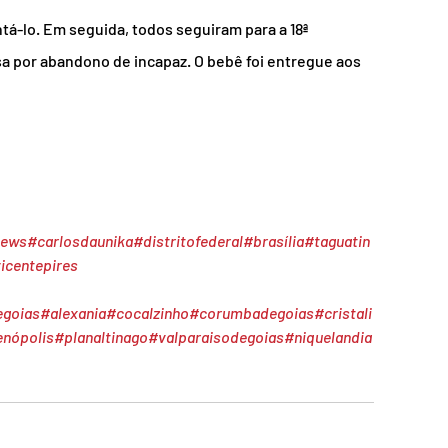
á-lo. Em seguida, todos seguiram para a 18ª 
esa por abandono de incapaz. O bebê foi entregue aos 
news
#carlosdaunika
#distritofederal
#brasília
#taguatin
icentepires
egoias
#alexania
#cocalzinho
#corumbadegoias
#cristali
enópolis
#planaltinago
#valparaisodegoias
#niquelandia