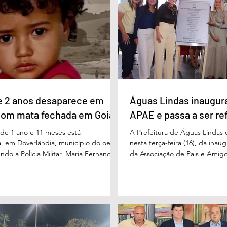
uido pelo ex-governador Marconi
gerações. Durante o evento, o
B), com 21%. Em seguida estão Wilder
de Educação, Denildson Olivei
 com 11%, Luis Cesar Bueno (PT), com
fórum nasceu do desejo de of
educadores muito mais do q
e 2 anos desaparece em
Águas Lindas inaugur
com mata fechada em Goiás
APAE e passa a ser re
e 1 ano e 11 meses está
A Prefeitura de Águas Lindas 
, em Doverlândia, município do oeste
nesta terça-feira (16), da ina
do a Polícia Militar, Maria Fernanda
da Associação de Pais e Amigo
cha foi vista pela última vez na
considerada um marco históric
segunda-feira (15/6), na Fazenda Vale
toda a região do Entorno do Di
a zona rural, e até a manhã desta
entrega da unidade represen
16/6) não havia sido localizada. O Corpo
avanço nas políticas públicas 
 realiza buscas na região, que é de
especializada e atendimento mu
 e próxima ao Rio Paraíso. De acordo
pessoas com deficiência. A nov