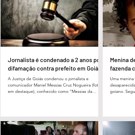
pontos percentuais, os dois estão em empate
de voto, seg
técnico. Na terceira colocação está o presidente
Perillo (PSD
Luiz Inácio Lula da Silva (PT), com 23% das
Morais (PL),
intenções de voto. Os
3%, e
Jornalista é condenado a 2 anos por
Menina d
difamação contra prefeito em Goiás
fazenda 
A Justiça de Goiás condenou o jornalista e
Uma menina d
comunicador Maniel Messias Cruz Nogueira (foto
desaparecida
em destaque), conhecido como “Messias da
goiano. Segun
Gente”, a dois anos de detenção pelo crime de
Cândido da Ro
difamação contra o ex-prefeito de Edéia, José
manhã dessa 
Wagner Neves de Andrade. A sentença foi
do Paraíso, n
proferida pelo juiz Hermes Pereira Vidigal, da Vara
terça-feira (
Criminal da Comarca de Edéia. O jornalista
de Bombeiros
contesta a decisão e diz que sofre perseguição.
mata fechada