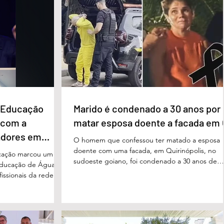
e Educação
Marido é condenado a 30 anos por
 com a
matar esposa doente a facada em
adores em
O homem que confessou ter matado a esposa
doente com uma facada, em Quirinópolis, no
cação marcou um
sudoeste goiano, foi condenado a 30 anos de
educação de Águas
prisão por femicídio qualificado. O crime ocorr
issionais da rede
em outubro de 2025, na casa do casal. À época
eparado para
Cléria Rosa de Moraes se recuperava de um
xão, troca de
Acidente Vascular Cerebral (AVC) e estava em
aqueles que exercem
condição de fragilidade física. De acordo com o
ação das futuras
processo, Cléria foi morta com um único golpe