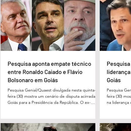
Deputados do MDB-DF
Quem é o Jorna
acionam direção nacional
Peixoto, home
após apoio de Wellington Luiz
CLDF no Dia d
a Celina Leão
Pesquisa aponta empate técnico
Pesquisa 
entre Ronaldo Caiado e Flávio
liderança
Bolsonaro em Goiás
Goiás
Pesquisa Genial/Quaest divulgada nesta quinta-
Pesquisa Gen
feira (30) mostra um cenário de disputa acirrada em
feira (30) mo
Goiás para a Presidência da República. O ex-
na liderança
governador Ronaldo Caiado (PSD) aparece com
tanto nas in
33% das intenções de voto no primeiro turno,
quanto em u
seguido pelo senador Flávio Bolsonaro (PL), com
turno. No ce
27%. Considerando a margem de erro de três
turno, Danie