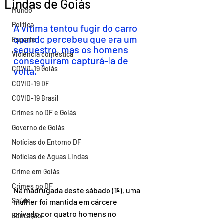
Lindas de Goiás
Mundo
Política
A vítima tentou fugir do carro 
quando percebeu que era um 
Esporte
sequestro, mas os homens 
Violência doméstica
conseguiram capturá-la de 
COVID-19 Goiás
volta.
COVID-19 DF
COVID-19 Brasil
Crimes no DF e Goiás
Governo de Goiás
Notícias do Entorno DF
Notícias de Águas Lindas
Crime em Goiás
Crimes no DF
Na madrugada deste sábado (1º), uma 
Saúde
mulher foi mantida em cárcere 
privado por quatro homens no 
Educação