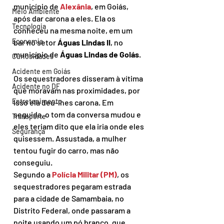
município de 
Alexânia
, em Goiás, 
Meio Ambiente
após dar carona a eles. Ela os 
Tecnologia
conheceu na mesma noite, em um 
Economia
bar no setor 
Águas Lindas II
, no 
município de 
Águas Lindas de Goiás
.
Curiosidades
Acidente em Goiás
Os sequestradores disseram à vítima 
Acidente no DF
que moravam nas proximidades, por 
Entretenimento
isso ela deu-lhes carona. Em 
seguida, o tom da conversa mudou e 
Transporte
eles teriam dito que ela iria onde eles 
Segurança
quisessem. Assustada, a mulher 
tentou fugir do carro, mas não 
conseguiu.
Segundo a 
Polícia Militar (PM)
, os 
sequestradores pegaram estrada 
para a cidade de Samambaia, no 
Distrito Federal, onde passaram a 
noite usando um pó branco, que 