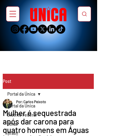
Post
Portal da Única
Por: Carlos Peixoto
Portal da Única
Mulher é sequestrada
Distrito Federal
após dar carona para
Goiás
quatro homens em Águas
Brasil