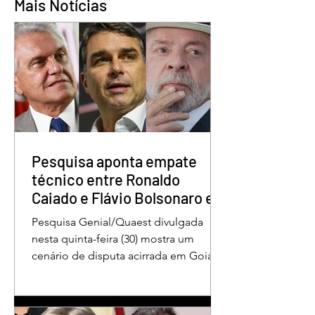
Mais Notícias
Águas Lindas inaugura
Abertura oficial d
nova sede da APAE e
Campeonato Munic
passa a ser referência
de Quadrilhas Jun
Pesquisa aponta empate
técnico entre Ronaldo
Caiado e Flávio Bolsonaro em
Goiás
Pesquisa Genial/Quaest divulgada
nesta quinta-feira (30) mostra um
cenário de disputa acirrada em Goiás
para a Presidência da República. O ex-
governador Ronaldo Caiado (PSD)
aparece com 33% das intenções de