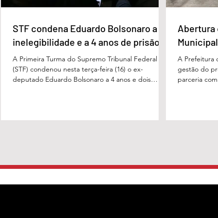
STF condena Eduardo Bolsonaro a
Abertura 
inelegibilidade e a 4 anos de prisão
Municipal
A Primeira Turma do Supremo Tribunal Federal
A Prefeitura
(STF) condenou nesta terça-feira (16) o ex-
gestão do pre
deputado Eduardo Bolsonaro a 4 anos e dois
parceria com
meses anos de prisão em regime semiaberto pelo
Turismo, sob
crime de coação no curso do processo. Cabe
Carvalho, rea
recurso contra a decisão. Além do tempo de
a apresentaç
prisão, o ex-deputado foi condenado a oito anos
Campeonato M
de inelegibilidade e à perda do cargo de escrivão
evento marco
da Polícia Federal. Por unanimidade, o colegiado
competição, 
concordou com a acusação apresentada pela
religiosas e 
Procuradoria-Geral da Repúb
fortalece