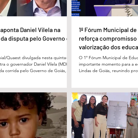
iás
facada em GO
aponta Daniel Vilela na
1º Fórum Municipal d
 da disputa pelo Governo de
reforça compromisso
valorização dos educ
Águas Lindas
ial/Quaest divulgada nesta quinta-
O 1º Fórum Municipal de Edu
stra o governador Daniel Vilela (MDB)
importante momento para a 
 da corrida pelo Governo de Goiás,
Lindas de Goiás, reunindo prof
tenções de voto para o primeiro turno
municipal em um ambiente pr
ma eventual disputa de segundo
promover conhecimento, refle
nário estimulado para o primeiro
experiências e valorização d
l Vilela aparece com 37% das intenções
um papel fundamental na form
uido pelo ex-governador Marconi
gerações. Durante o evento, o
B), com 21%. Em seguida estão Wilder
de Educação, Denildson Olivei
 com 11%, Luis Cesar Bueno (PT), com
fórum nasceu do desejo de of
educadores muito mais do q