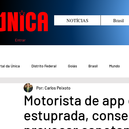
NOTÍCIAS
Brasil
Entrar
tal da Única
Distrito Federal
Goiás
Brasil
Mundo
Por: Carlos Peixoto
COVID-19 DF
COVID-19 Brasil
Crimes no DF e Goiás
Gover
Motorista de app
estuprada, conse
Crime em Goiás
Crimes no DF
Saúde
Educação
M