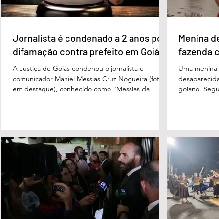
Jornalista é condenado a 2 anos por
Menina d
difamação contra prefeito em Goiás
fazenda 
A Justiça de Goiás condenou o jornalista e
Uma menina d
comunicador Maniel Messias Cruz Nogueira (foto
desaparecida
em destaque), conhecido como “Messias da
goiano. Segun
Gente”, a dois anos de detenção pelo crime de
Cândido da Ro
difamação contra o ex-prefeito de Edéia, José
manhã dessa 
Wagner Neves de Andrade. A sentença foi
do Paraíso, n
proferida pelo juiz Hermes Pereira Vidigal, da Vara
terça-feira (
Criminal da Comarca de Edéia. O jornalista
de Bombeiros
contesta a decisão e diz que sofre perseguição.
mata fechada
Apesar da condenação, a pena será cumprida em
com o tenente
regime inicialmente aberto e