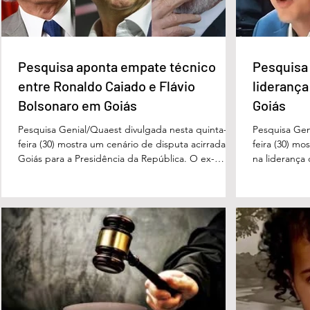
e Flávio Bolsonaro em Goiás
Governo de Go
Pesquisa aponta empate técnico
Pesquisa 
entre Ronaldo Caiado e Flávio
liderança
Bolsonaro em Goiás
Goiás
Pesquisa Genial/Quaest divulgada nesta quinta-
Pesquisa Gen
feira (30) mostra um cenário de disputa acirrada em
feira (30) mo
Goiás para a Presidência da República. O ex-
na liderança
governador Ronaldo Caiado (PSD) aparece com
tanto nas in
33% das intenções de voto no primeiro turno,
quanto em u
seguido pelo senador Flávio Bolsonaro (PL), com
turno. No ce
27%. Considerando a margem de erro de três
turno, Danie
pontos percentuais, os dois estão em empate
de voto, seg
técnico. Na terceira colocação está o presidente
Perillo (PSD
Luiz Inácio Lula da Silva (PT), com 23% das
Morais (PL),
intenções de voto. Os
3%, e