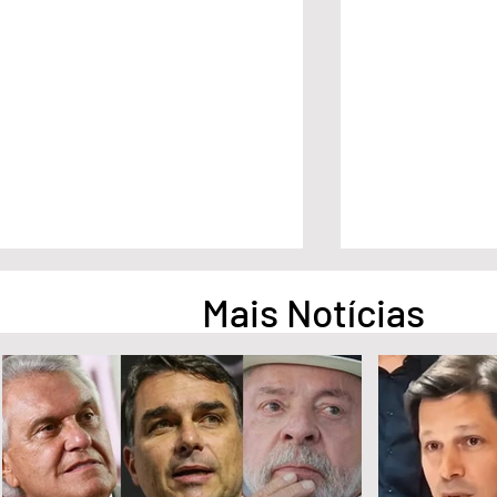
Mais Notícias
Pesquisa aponta empate
Pesquisa apont
técnico entre Ronaldo Caiado
na liderança d