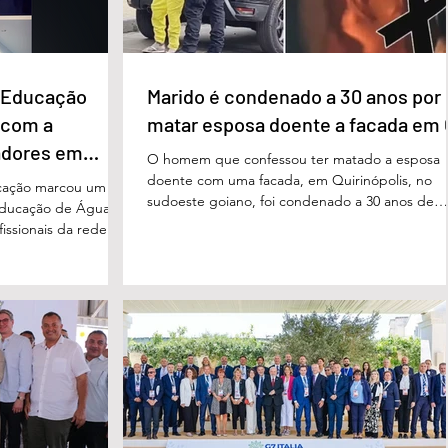
e Educação
Marido é condenado a 30 anos por
 com a
matar esposa doente a facada em
adores em
O homem que confessou ter matado a esposa
doente com uma facada, em Quirinópolis, no
cação marcou um
sudoeste goiano, foi condenado a 30 anos de
educação de Águas
prisão por femicídio qualificado. O crime ocorr
issionais da rede
em outubro de 2025, na casa do casal. À época
eparado para
Cléria Rosa de Moraes se recuperava de um
xão, troca de
Acidente Vascular Cerebral (AVC) e estava em
aqueles que exercem
condição de fragilidade física. De acordo com o
ação das futuras
processo, Cléria foi morta com um único golpe
 secretário municipal
faca no pescoço, enquanto estava no quarto
ra, destacou que o
repousando, desferido pelo
erecer aos
ue um