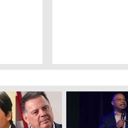
a Daniel Vilela
Marido é condenado a 30 anos
a disputa pelo
por matar esposa doente a