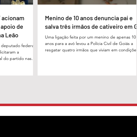
 acionam
Menino de 10 anos denuncia pai e
 apoio de
salva três irmãos de cativeiro em 
na Leão
Uma ligação feita por um menino de apenas 10
anos para a avó levou a Polícia Civil de Goiás a
m deputado federal
resgatar quatro irmãos que viviam em condiçõe
icitaram a
degradantes e sob constante vigilância do próp
al do partido nas
pai em Luziânia, no Entorno do Distrito Federal
. O pedido foi
caso foi descoberto na madrugada desta sexta-
acional do MDB,
feira (5/6), quando a criança conseguiu pedir
s do presidente
socorro à avó. Horas depois, voltou a ligar
Luiz, em defesa da
relatando a situação de sofrimento vivida por el
 tom conciliador
pelos irmãos, de 8, 6 e 4 anos. A denúncia mobi
cas com o ex-
o documento, obtido