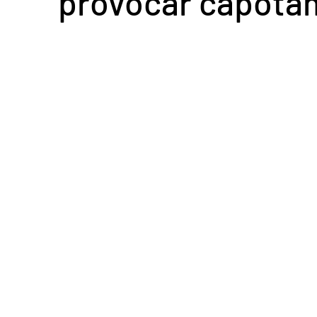
provocar capota
Acidente em Goiás
Acidente no DF
Entretenimento
Tra