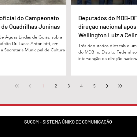
oficial do Campeonato
Deputados do MDB-DF
 de Quadrilhas Juninas
direção nacional após
Wellington Luiz a Celi
 de Águas Lindas de Goiás, sob a
feito Dr. Lucas Antonietti, em
Três deputados distritais e u
 a Secretaria Municipal de Cultura e
do MDB no Distrito Federal sol
 a gestão do secretário Wilson
intervenção da direção nacion
lizou na noite do último sábado (30/05)
decisões do diretório regional
ão demonstrativa de abertura do
encaminhado ao presidente n
unicipal de Quadrilhas Juninas. O
Baleia Rossi, após declaraçõe
u o início da programação oficial da
regional da sigla, Wellington 
1
2
3
4
5
que percorrerá diversas festividades
governadora Celina Leão e em
culturais ao longo do mês de junho,
diante das divergências políti
governador Ibaneis Rocha. N
pelo Metrópoles, os parlame
SUCOM - SISTEMA ÚNIKO DE COMUNICAÇÃO