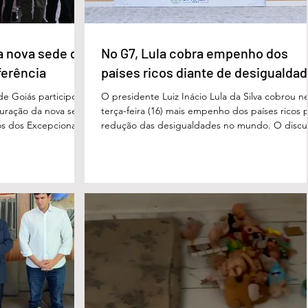
a nova sede da
No G7, Lula cobra empenho dos
ferência
países ricos diante de desigualda
de Goiás participou,
O presidente Luiz Inácio Lula da Silva cobrou n
uguração da nova sede
terça-feira (16) mais empenho dos países ricos 
s dos Excepcionais,
redução das desigualdades no mundo. O discu
o para o município e
foi feito em Évian, na França, durante a Cúpula
strito Federal. A
g7, que reúne as principais economias do mun
ta um importante
De acordo com o presidente, a desigualdade
de inclusão, educação
entre países ricos e pobres tem aumentado. “
ltidisciplinar às
desafios se multiplicam, mas a solidariedade
a estrutura foi
internacional encolhe. A distância que separa a
imento, dese
prosperidade de Évian da realidade enfrentada