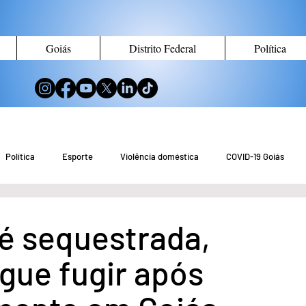
Goiás
Distrito Federal
Política
Política
Esporte
Violência doméstica
COVID-19 Goiás
no de Goiás
Notícias do Entorno DF
Notícias de Águas Lindas
 é sequestrada,
gue fugir após
eio Ambiente
Tecnologia
Economia
Curiosidades