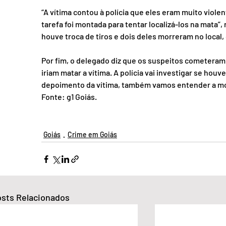
“A vítima contou à polícia que eles eram muito vio
tarefa foi montada para tentar localizá-los na mata”,
houve troca de tiros e dois deles morreram no local,
Por fim, o delegado diz que os suspeitos cometeram
iriam matar a vítima. A polícia vai investigar se houv
depoimento da vítima, também vamos entender a moti
Fonte: g1 Goiás.
Goiás
Crime em Goiás
sts Relacionados