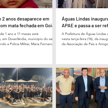
e 2 anos desaparece em
Águas Lindas inaugur
com mata fechada em Goiás
APAE e passa a ser re
e 1 ano e 11 meses está
A Prefeitura de Águas Lindas 
, em Doverlândia, município do oeste
nesta terça-feira (16), da ina
do a Polícia Militar, Maria Fernanda
da Associação de Pais e Amigo
cha foi vista pela última vez na
considerada um marco históric
segunda-feira (15/6), na Fazenda Vale
toda a região do Entorno do Di
a zona rural, e até a manhã desta
entrega da unidade represen
16/6) não havia sido localizada. O Corpo
avanço nas políticas públicas 
 realiza buscas na região, que é de
especializada e atendimento mu
 e próxima ao Rio Paraíso. De acordo
pessoas com deficiência. A nov
 Vivaldo Alves da Silva Filho, da Polí
projetada para oferecer acolh