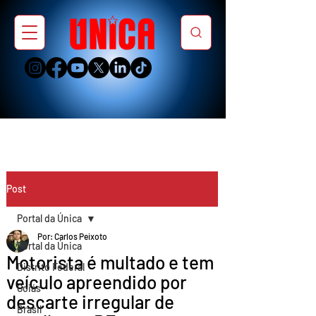
Post
Portal da Única
Por: Carlos Peixoto
Portal da Única
Motorista é multado e tem
Distrito Federal
veículo apreendido por
Goiás
descarte irregular de
Brasil