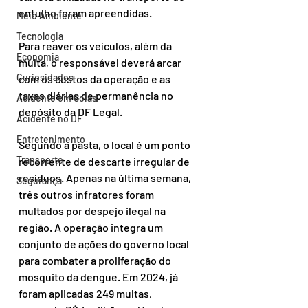
entulho foram apreendidas.
Meio Ambiente
Tecnologia
Para reaver os veículos, além da 
Economia
multa, o responsável deverá arcar 
Curiosidades
com os custos da operação e as 
taxas diárias de permanência no 
Acidente em Goiás
depósito da DF Legal.
Acidente no DF
Entretenimento
Segundo a pasta, o local é um ponto 
Transporte
recorrente de descarte irregular de 
resíduos. Apenas na última semana, 
Segurança
três outros infratores foram 
multados por despejo ilegal na 
região. A operação integra um 
conjunto de ações do governo local 
para combater a proliferação do 
mosquito da dengue. Em 2024, já 
foram aplicadas 249 multas, 