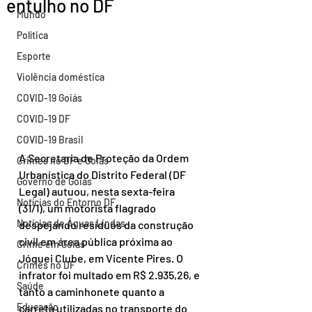
entulho no DF
Mundo
Política
Esporte
Violência doméstica
COVID-19 Goiás
COVID-19 DF
COVID-19 Brasil
A Secretaria de Proteção da Ordem 
Crimes no DF e Goiás
Urbanística do Distrito Federal (DF 
Governo de Goiás
Legal) autuou, nesta sexta-feira 
Notícias do Entorno DF
(31/1), um motorista flagrado 
Notícias de Águas Lindas
despejando resíduos da construção 
civil em área pública próxima ao 
Crime em Goiás
Jóquei Clube, em Vicente Pires. O 
Crimes no DF
infrator foi multado em R$ 2.935,26, e 
Saúde
tanto a caminhonete quanto a 
Educação
carreta utilizadas no transporte do 