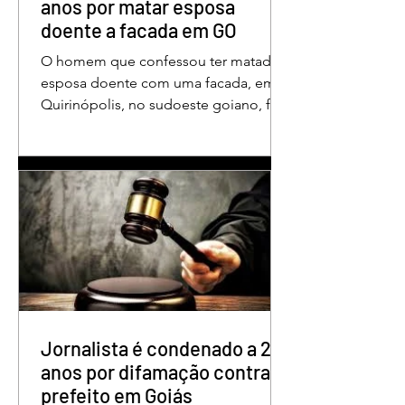
anos por matar esposa
doente a facada em GO
O homem que confessou ter matado a
esposa doente com uma facada, em
Quirinópolis, no sudoeste goiano, foi
condenado a 30 anos de prisão por
femicídio qualificado. O crime ocorreu
em outubro de 2025, na casa do casal.
À época, Cléria Rosa de Moraes se
recuperava de um Acidente Vascular
Cerebral (AVC) e estava em condição
de fragilidade física. De acordo com o
processo, Cléria foi morta com um
único golpe de faca no pescoço,
enquanto estava no quarto
repousando, desferido pelo
Jornalista é condenado a 2
anos por difamação contra
prefeito em Goiás