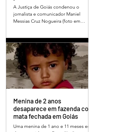
A Justiça de Goiás condenou o
jornalista e comunicador Maniel
Messias Cruz Nogueira (foto em
destaque), conhecido como “Messias
da Gente”, a dois anos de detenção
pelo crime de difamação contra o ex-
prefeito de Edéia, José Wagner Neves
de Andrade. A sentença foi proferida
pelo juiz Hermes Pereira Vidigal, da
Vara Criminal da Comarca de Edéia. O
jornalista contesta a decisão e diz que
sofre perseguição. Apesar da
condenação, a pena será cumprida em
regime inicialmente aberto e
Menina de 2 anos
desaparece em fazenda com
mata fechada em Goiás
Uma menina de 1 ano e 11 meses está