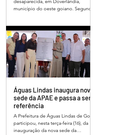
desaparecida, em Doverlândia,
município do oeste goiano. Segundo
a Polícia Militar, Maria Fernanda
Cândido da Rocha foi vista pela última
vez na manhã dessa segunda-feira
(15/6), na Fazenda Vale do Paraíso, na
zona rural, e até a manhã desta terça-
feira (16/6) não havia sido localizada. O
Corpo de Bombeiros realiza buscas na
região, que é de mata fechada e
próxima ao Rio Paraíso. De acordo
com o tenente Vivaldo Alves da Silva
Filho, da Polí
Águas Lindas inaugura nova
sede da APAE e passa a ser
referência
A Prefeitura de Águas Lindas de Goiás
participou, nesta terça-feira (16), da
inauguração da nova sede da