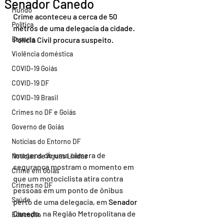
Senador Canedo
Mundo
Crime aconteceu a cerca de 50 
Política
metros de uma delegacia da cidade. 
Esporte
Polícia Civil procura suspeito.
Violência doméstica
COVID-19 Goiás
COVID-19 DF
COVID-19 Brasil
Crimes no DF e Goiás
Governo de Goiás
Notícias do Entorno DF
Imagens de uma câmera de 
Notícias de Águas Lindas
segurança mostram o momento em 
Crime em Goiás
que um motociclista atira contra 
Crimes no DF
pessoas em um ponto de ônibus 
Saúde
perto de uma delegacia, em 
Senador 
Canedo
, na Região Metropolitana de 
Educação