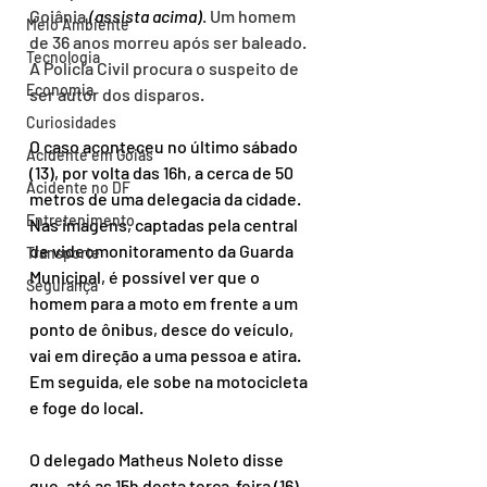
Goiânia 
(assista acima)
. Um homem 
Meio Ambiente
de 36 anos morreu após ser baleado. 
Tecnologia
A Polícia Civil procura o suspeito de 
Economia
ser autor dos disparos.
Curiosidades
O caso aconteceu no último sábado 
Acidente em Goiás
(13), por volta das 16h, a cerca de 50 
Acidente no DF
metros de uma delegacia da cidade.
Entretenimento
Nas imagens, captadas pela central 
de videomonitoramento da Guarda 
Transporte
Municipal, é possível ver que o 
Segurança
homem para a moto em frente a um 
ponto de ônibus, desce do veículo, 
vai em direção a uma pessoa e atira. 
Em seguida, ele sobe na motocicleta 
e foge do local.
O delegado Matheus Noleto disse 
que, até as 15h desta terça-feira (16), 