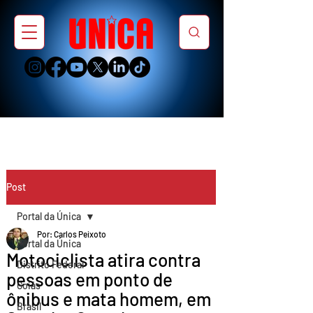
Post
Portal da Única
Por: Carlos Peixoto
Portal da Única
Motociclista atira contra
Distrito Federal
pessoas em ponto de
Goiás
ônibus e mata homem, em
Brasil