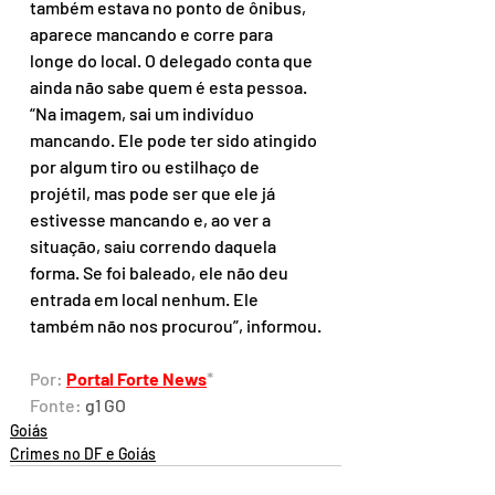
também estava no ponto de ônibus, 
aparece mancando e corre para 
longe do local. O delegado conta que 
ainda não sabe quem é esta pessoa.
“Na imagem, sai um indivíduo 
mancando. Ele pode ter sido atingido 
por algum tiro ou estilhaço de 
projétil, mas pode ser que ele já 
estivesse mancando e, ao ver a 
situação, saiu correndo daquela 
forma. Se foi baleado, ele não deu 
entrada em local nenhum. Ele 
também não nos procurou”, informou.
Por: 
Portal Forte News
*
Fonte: 
g1 GO
Goiás
Crimes no DF e Goiás