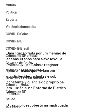
Mundo
Política
Esporte
Violência doméstica
COVID-19 Goiás
COVID-19 DF
COVID-19 Brasil
Uma ligação feita por um menino de 
Crimes no DF e Goiás
apenas 10 anos para a avó levou a 
Governo de Goiás
Polícia Civil de Goiás a resgatar 
Notícias do Entorno DF
quatro irmãos que viviam em 
condições degradantes e sob 
Notícias de Águas Lindas
constante vigilância do próprio pai 
Crime em Goiás
em Luziânia, no Entorno do Distrito 
Crimes no DF
Federal.
Saúde
O caso foi descoberto na madrugada 
Educação