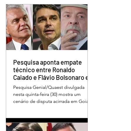
Pesquisa aponta Daniel
Marido é condena
Vilela na liderança da
30 anos por matar
disputa pelo Governo
esposa doente a 
de Goiás
em GO
Pesquisa aponta empate
técnico entre Ronaldo
Caiado e Flávio Bolsonaro em
Goiás
Pesquisa Genial/Quaest divulgada
nesta quinta-feira (30) mostra um
cenário de disputa acirrada em Goiás
para a Presidência da República. O ex-
governador Ronaldo Caiado (PSD)
aparece com 33% das intenções de
voto no primeiro turno, seguido pelo