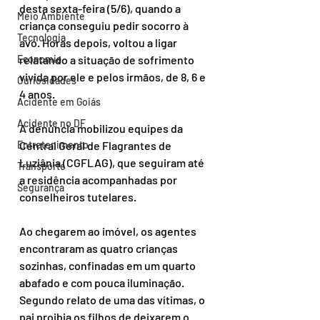
desta sexta-feira (5/6), quando a 
Meio Ambiente
criança conseguiu pedir socorro à 
Tecnologia
avó. Horas depois, voltou a ligar 
Economia
relatando a situação de sofrimento 
vivida por ele e pelos irmãos, de 8, 6 e 
Curiosidades
4 anos.
Acidente em Goiás
Acidente no DF
A denúncia mobilizou equipes da 
Entretenimento
Central Geral de Flagrantes de 
Luziânia (CGFLAG), que seguiram até 
Transporte
a residência acompanhadas por 
Segurança
conselheiros tutelares.
Ao chegarem ao imóvel, os agentes 
encontraram as quatro crianças 
sozinhas, confinadas em um quarto 
abafado e com pouca iluminação. 
Segundo relato de uma das vítimas, o 
pai proibia os filhos de deixarem o 