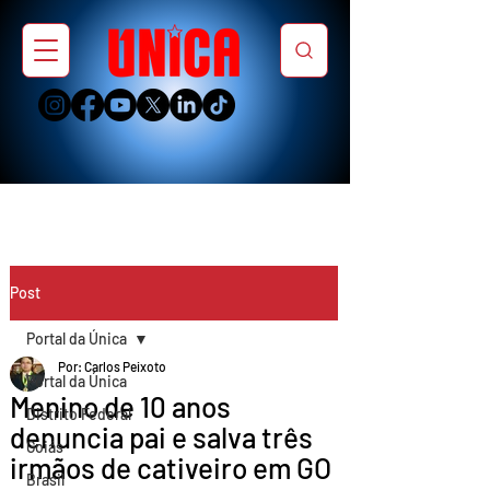
Post
Portal da Única
Por: Carlos Peixoto
Portal da Única
Menino de 10 anos
Distrito Federal
denuncia pai e salva três
Goiás
irmãos de cativeiro em GO
Brasil