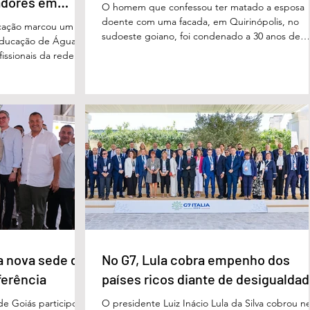
adores em
O homem que confessou ter matado a esposa
doente com uma facada, em Quirinópolis, no
cação marcou um
sudoeste goiano, foi condenado a 30 anos de
educação de Águas
prisão por femicídio qualificado. O crime ocorr
issionais da rede
em outubro de 2025, na casa do casal. À época
eparado para
Cléria Rosa de Moraes se recuperava de um
xão, troca de
Acidente Vascular Cerebral (AVC) e estava em
aqueles que exercem
condição de fragilidade física. De acordo com o
ação das futuras
processo, Cléria foi morta com um único golpe
 secretário municipal
faca no pescoço, enquanto estava no quarto
ra, destacou que o
repousando, desferido pelo
erecer aos
ue um
a nova sede da
No G7, Lula cobra empenho dos
ferência
países ricos diante de desigualda
de Goiás participou,
O presidente Luiz Inácio Lula da Silva cobrou n