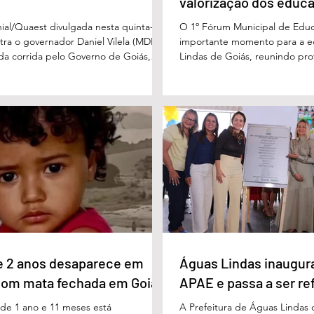
valorização dos educ
Águas Lindas
ial/Quaest divulgada nesta quinta-
O 1º Fórum Municipal de Edu
stra o governador Daniel Vilela (MDB)
importante momento para a 
 da corrida pelo Governo de Goiás,
Lindas de Goiás, reunindo prof
tenções de voto para o primeiro turno
municipal em um ambiente pr
ma eventual disputa de segundo
promover conhecimento, refle
nário estimulado para o primeiro
experiências e valorização d
l Vilela aparece com 37% das intenções
um papel fundamental na form
uido pelo ex-governador Marconi
gerações. Durante o evento, o
B), com 21%. Em seguida estão Wilder
de Educação, Denildson Olivei
 com 11%, Luis Cesar Bueno (PT), com
fórum nasceu do desejo de of
educadores muito mais do q
e 2 anos desaparece em
Águas Lindas inaugur
com mata fechada em Goiás
APAE e passa a ser re
e 1 ano e 11 meses está
A Prefeitura de Águas Lindas 