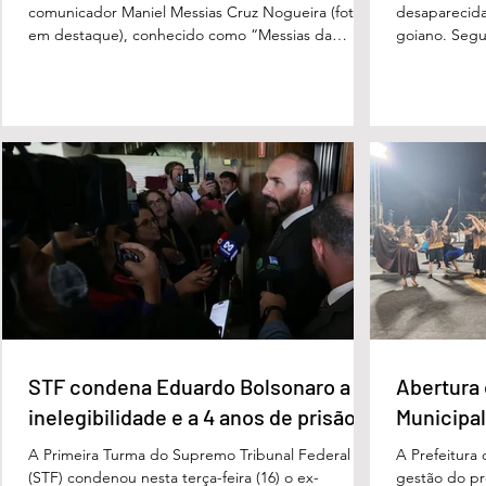
comunicador Maniel Messias Cruz Nogueira (foto
desaparecida
em destaque), conhecido como “Messias da
goiano. Segun
Gente”, a dois anos de detenção pelo crime de
Cândido da Ro
difamação contra o ex-prefeito de Edéia, José
manhã dessa 
Wagner Neves de Andrade. A sentença foi
do Paraíso, n
proferida pelo juiz Hermes Pereira Vidigal, da Vara
terça-feira (
Criminal da Comarca de Edéia. O jornalista
de Bombeiros
contesta a decisão e diz que sofre perseguição.
mata fechada
Apesar da condenação, a pena será cumprida em
com o tenente
regime inicialmente aberto e
STF condena Eduardo Bolsonaro a
Abertura 
inelegibilidade e a 4 anos de prisão
Municipal
A Primeira Turma do Supremo Tribunal Federal
A Prefeitura
(STF) condenou nesta terça-feira (16) o ex-
gestão do pre