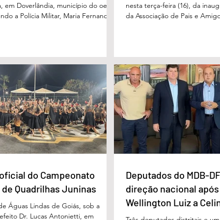
, em Doverlândia, município do oeste
nesta terça-feira (16), da ina
do a Polícia Militar, Maria Fernanda
da Associação de Pais e Amigo
cha foi vista pela última vez na
considerada um marco históric
segunda-feira (15/6), na Fazenda Vale
toda a região do Entorno do Di
a zona rural, e até a manhã desta
entrega da unidade represen
16/6) não havia sido localizada. O Corpo
avanço nas políticas públicas 
 realiza buscas na região, que é de
especializada e atendimento mu
 e próxima ao Rio Paraíso. De acordo
pessoas com deficiência. A nov
 Vivaldo Alves da Silva Filho, da Polí
projetada para oferecer acolh
oficial do Campeonato
Deputados do MDB-DF
 de Quadrilhas Juninas
direção nacional após
Wellington Luiz a Celi
 de Águas Lindas de Goiás, sob a
feito Dr. Lucas Antonietti, em
Três deputados distritais e u