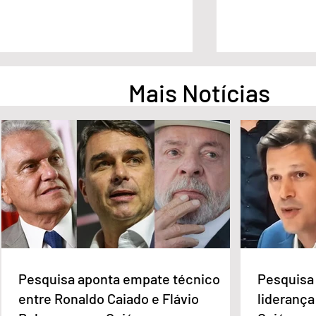
Mais Notícias
Deputados do MDB-DF
Quem é o Jorna
acionam direção nacional
Peixoto, home
após apoio de Wellington Luiz
CLDF no Dia d
a Celina Leão
Pesquisa aponta empate técnico
Pesquisa 
entre Ronaldo Caiado e Flávio
liderança