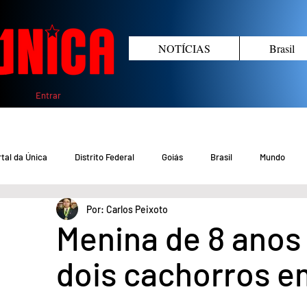
NOTÍCIAS
Brasil
Entrar
tal da Única
Distrito Federal
Goiás
Brasil
Mundo
Por: Carlos Peixoto
COVID-19 DF
COVID-19 Brasil
Crimes no DF e Goiás
Gover
Menina de 8 anos
dois cachorros e
Crime em Goiás
Crimes no DF
Saúde
Educação
M