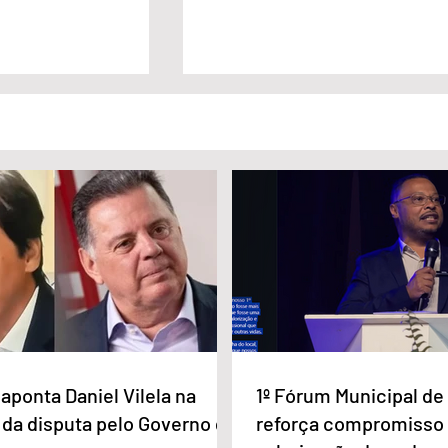
lista Carlos
Câmara Legislativa do Distrito
nageado pela
Federal homenagea os
a Imprensa
jornalistas no Dia da Imprensa
aponta Daniel Vilela na
1º Fórum Municipal d
 da disputa pelo Governo de
reforça compromisso