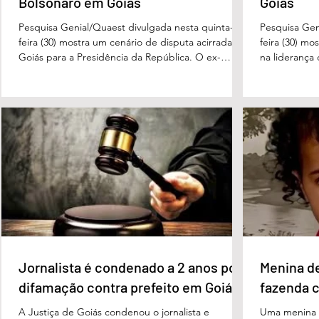
Bolsonaro em Goiás
Goiás
Pesquisa Genial/Quaest divulgada nesta quinta-
Pesquisa Gen
feira (30) mostra um cenário de disputa acirrada em
feira (30) mo
Goiás para a Presidência da República. O ex-
na liderança
governador Ronaldo Caiado (PSD) aparece com
tanto nas in
33% das intenções de voto no primeiro turno,
quanto em u
seguido pelo senador Flávio Bolsonaro (PL), com
turno. No ce
27%. Considerando a margem de erro de três
turno, Danie
pontos percentuais, os dois estão em empate
de voto, seg
técnico. Na terceira colocação está o presidente
Perillo (PSD
Luiz Inácio Lula da Silva (PT), com 23% das
Morais (PL),
intenções de voto. Os
3%, e
Jornalista é condenado a 2 anos por
Menina d
difamação contra prefeito em Goiás
fazenda 
A Justiça de Goiás condenou o jornalista e
Uma menina d