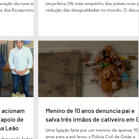
uguração da nova sede
terça-feira (16) mais empenho dos países ricos 
s dos Excepcionais,
redução das desigualdades no mundo. O discu
o para o município e
foi feito em Évian, na França, durante a Cúpula
strito Federal. A
g7, que reúne as principais economias do mun
ta um importante
De acordo com o presidente, a desigualdade
de inclusão, educação
entre países ricos e pobres tem aumentado. “
ltidisciplinar às
desafios se multiplicam, mas a solidariedade
a estrutura foi
internacional encolhe. A distância que separa a
imento, dese
prosperidade de Évian da realidade enfrentada
 acionam
Menino de 10 anos denuncia pai e
 apoio de
salva três irmãos de cativeiro em 
na Leão
Uma ligação feita por um menino de apenas 10
anos para a avó levou a Polícia Civil de Goiás a
m deputado federal