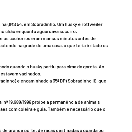
 na QMS 54, em Sobradinho. Um husky e rottweiler 
 no chão enquanto aguardava socorro.
 que os cachorros eram mansos minutos antes de 
batendo na grade de uma casa, o que teria irritado os 
ada quando o husky partiu para cima da garota. Ao 
s estavam vacinados.
bradinho) e encaminhado a 35ª DP (Sobradinho II), que 
al nº 19.988/1998 proíbe a permanência de animais 
cães com coleira e guia. Também é necessário que o 
s de grande porte, de raças destinadas a guarda ou 