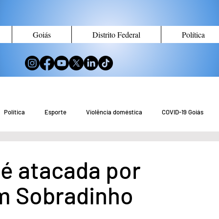
Goiás
Distrito Federal
Política
Política
Esporte
Violência doméstica
COVID-19 Goiás
no de Goiás
Notícias do Entorno DF
Notícias de Águas Lindas
 é atacada por
m Sobradinho
eio Ambiente
Tecnologia
Economia
Curiosidades