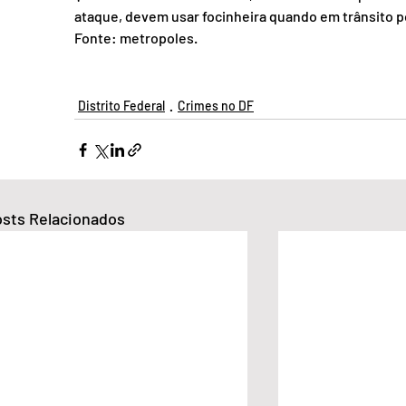
ataque, devem usar focinheira quando em trânsito por
Fonte: metropoles. 
Distrito Federal
Crimes no DF
sts Relacionados