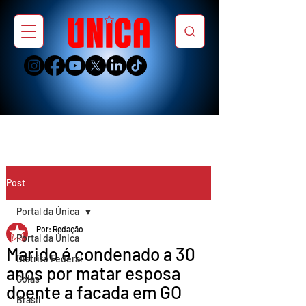
Post
Portal da Única
Por: Redação
Portal da Única
Marido é condenado a 30
Distrito Federal
anos por matar esposa
Goiás
doente a facada em GO
Brasil