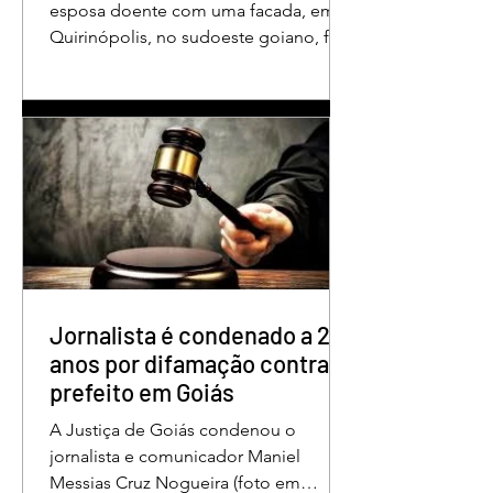
esposa doente com uma facada, em
Quirinópolis, no sudoeste goiano, foi
condenado a 30 anos de prisão por
femicídio qualificado. O crime ocorreu
em outubro de 2025, na casa do casal.
À época, Cléria Rosa de Moraes se
recuperava de um Acidente Vascular
Cerebral (AVC) e estava em condição
de fragilidade física. De acordo com o
processo, Cléria foi morta com um
único golpe de faca no pescoço,
enquanto estava no quarto
repousando, desferido pelo
Jornalista é condenado a 2
anos por difamação contra
prefeito em Goiás
A Justiça de Goiás condenou o
jornalista e comunicador Maniel
Messias Cruz Nogueira (foto em