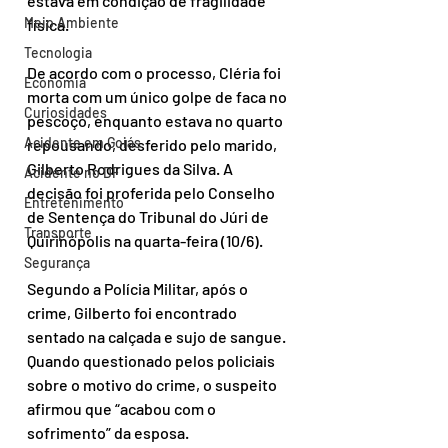
estava em condição de fragilidade 
Meio Ambiente
física.
Tecnologia
De acordo com o processo, Cléria foi 
Economia
morta com um único golpe de faca no 
Curiosidades
pescoço, enquanto estava no quarto 
Acidente em Goiás
repousando, desferido pelo marido, 
Gilberto Rodrigues da Silva. A 
Acidente no DF
decisão foi proferida pelo Conselho 
Entretenimento
de Sentença do Tribunal do Júri de 
Transporte
Quirinópolis na quarta-feira (10/6).
Segurança
Segundo a Polícia Militar, após o 
crime, Gilberto foi encontrado 
sentado na calçada e sujo de sangue. 
Quando questionado pelos policiais 
sobre o motivo do crime, o suspeito 
afirmou que “acabou com o 
sofrimento” da esposa.