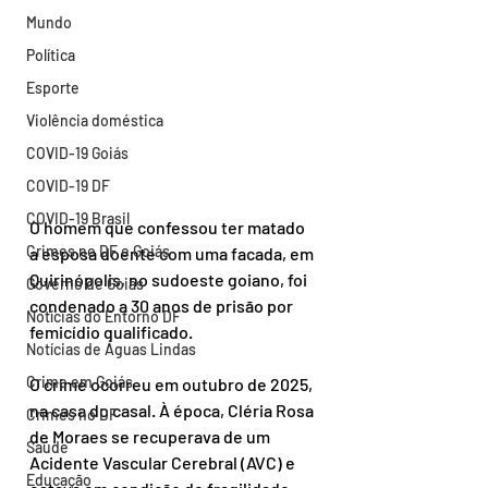
Mundo
Política
Esporte
Violência doméstica
COVID-19 Goiás
COVID-19 DF
COVID-19 Brasil
O homem que confessou ter matado 
Crimes no DF e Goiás
a esposa doente com uma facada, em 
Quirinópolis, no sudoeste goiano, foi 
Governo de Goiás
condenado a 30 anos de prisão por 
Notícias do Entorno DF
femicídio qualificado.
Notícias de Águas Lindas
Crime em Goiás
O crime ocorreu em outubro de 2025, 
na casa do casal. À época, Cléria Rosa 
Crimes no DF
de Moraes se recuperava de um 
Saúde
Acidente Vascular Cerebral (AVC) e 
Educação